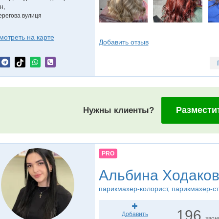
-н
,
ерегова вулиця
мотреть на карте
Добавить отзыв
Размести
Нужны клиенты?
PRO
Альбина Ходаков
парикмахер-колорист, парикмахер-с
196
Добавить
звон