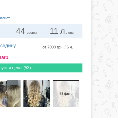
тилист
44
11 л.
звонка
опыт
 седину
от 7000 грн. / 6 ч.
Barb
луги и цены (53)
63 фото