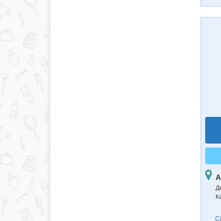
А
Д
К
С