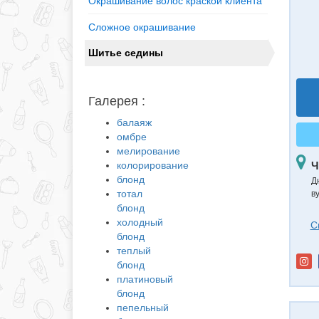
Окрашивание волос краской клиента
Сложное окрашивание
Шитье седины
Галерея :
балаяж
омбре
мелирование
колорирование
Ч
блонд
Д
тотал
в
блонд
холодный
С
блонд
теплый
блонд
платиновый
блонд
пепельный