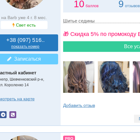
10
9
баллов
отзывов
на Barb уже 4 г. 8 мес.
Шитье седины
Свет есть
🎁 Cкидка 5% по промокоду 
+38 (097) 516..
Все ус
показать номер
Записаться
астный кабинет
непр, Шевченковский р-н,
ул. Короленко 14
мотреть на карте
Добавить отзыв
PRO