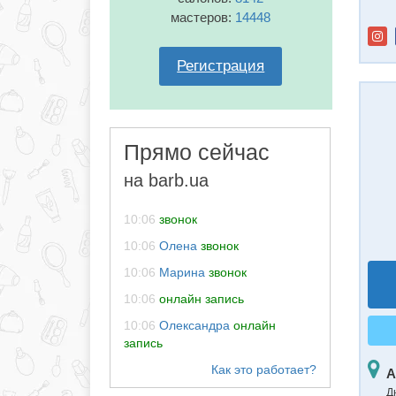
мастеров:
14448
Регистрация
Прямо сейчас
на barb.ua
10:06
звонок
10:06
Олена
звонок
10:06
Марина
звонок
10:06
онлайн запись
10:06
Олександра
онлайн
запись
А
Д