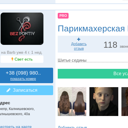
PRO
Парикмахерская
118
Добавить
звон
отзыв
на Barb уже 4 г. 1 нед.
Свет есть
Шитье седины
+38 (098) 980..
Все ус
показать номер
Записаться
дрес
непр, Калнишевского
,
алнышевского, 40а
мотреть на карте
Добавить отзыв