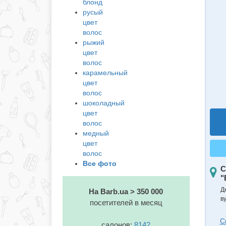
блонд
русый
цвет
волос
рыжий
цвет
волос
карамельный
цвет
волос
шоколадный
цвет
волос
медный
цвет
волос
Все фото
С
"
Д
На Barb.ua > 350 000
в
посетителей в месяц
С
салонов:
8142