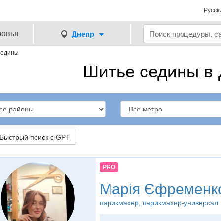
Русск
ровья
Днепр
седины
Шитье седины в
ыстрый поиск с GPT
PRO
Марія Єфременк
парикмахер, парикмахер-универсал