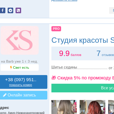
PRO
Студия красоты
S
9.9
7
баллов
отзывов
на Barb уже 1 г. 3 нед.
Шитье седины
Свет есть
от 
🎁 Cкидка 5% по промокоду 
+38 (097) 951..
показать номер
Все ус
Онлайн запись
дрес
непр, Амур-Нижнеднепровский