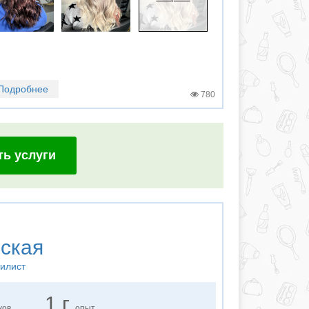
Подробнее
780
ть услуги
ская
тилист
1 г.
ков
опыт