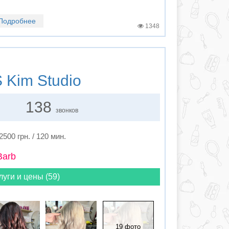
Подробнее
1348
 Kim Studio
138
звонков
2500 грн. / 120 мин.
Barb
луги и цены (59)
19 фото