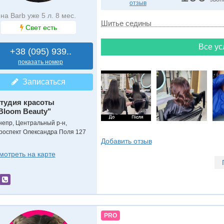
отзыв
на Barb уже 5 л. 8 мес.
Шитье седины
Свет есть
Все ус
+38 (095) 939..
показать номер
Записаться
тудия красоты
Bloom Beauty"
непр, Центральный р-н,
роспект Олександра Поля 127
Добавить отзыв
мотреть на карте
PRO