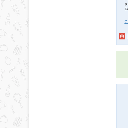
р
Б
С