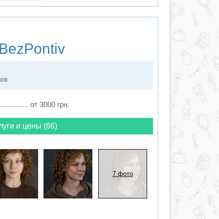
BezPontiv
ков
от 3000 грн.
луги и цены (66)
7 фото