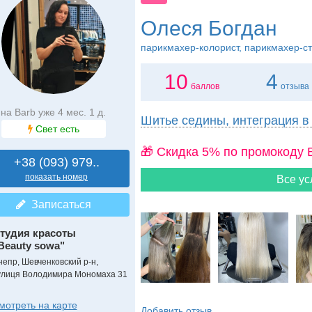
Олеся Богдан
парикмахер-колорист, парикмахер-с
10
4
баллов
отзыва
на Barb уже 4 мес. 1 д.
Шитье седины, интеграция в
Свет есть
🎁 Cкидка 5% по промокоду 
+38 (093) 979..
показать номер
Все ус
Записаться
тудия красоты
Beauty sowa"
непр, Шевченковский р-н,
улиця Володимира Мономаха 31
мотреть на карте
Добавить отзыв