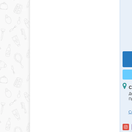
С
Д
П
С