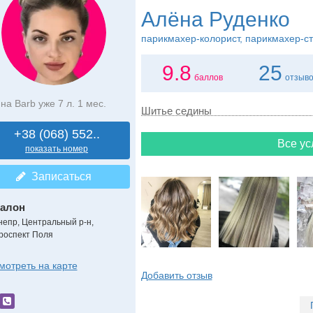
Алёна Руденко
парикмахер-колорист, парикмахер-с
9.8
25
баллов
отзыв
на Barb уже 7 л. 1 мес.
Шитье седины
+38 (068) 552..
Все ус
показать номер
Записаться
алон
непр, Центральный р-н,
роспект Поля
мотреть на карте
Добавить отзыв