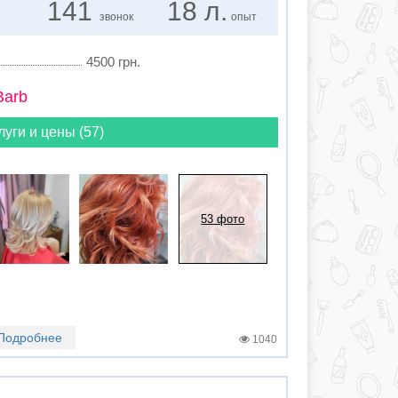
141
18 л.
звонок
опыт
4500 грн.
Barb
луги и цены (57)
53 фото
Подробнее
1040