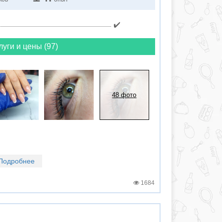
✔️
луги и цены (97)
48 фото
Подробнее
1684