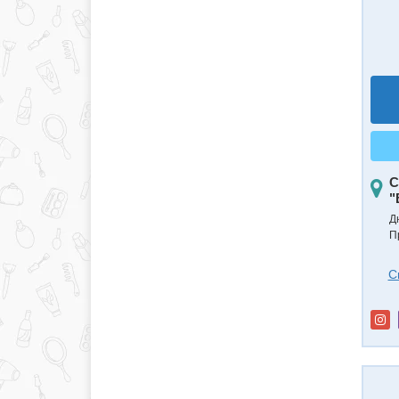
С
"
Д
П
С