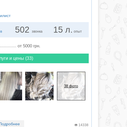
тилист
502
15 л.
ов
звонка
опыт
от 5000 грн.
луги и цены (33)
38 фото
Подробнее
14338