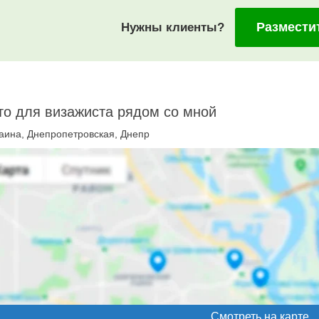
Размести
Нужны клиенты?
о для визажиста рядом со мной
аина, Днепропетровская, Днепр
Смотреть на карте