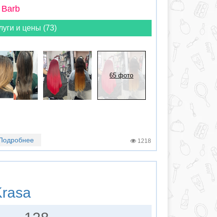
 Barb
луги и цены (73)
65 фото
Подробнее
1218
rasa