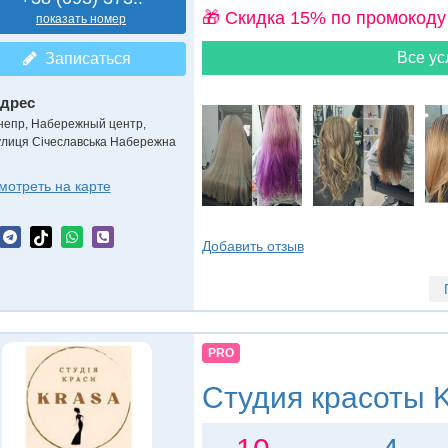
🎁 Cкидка 15% по промокоду
показать номер
Все ус
Записаться
дрес
непр, Набережный центр
,
улиця Січеславська Набережна
мотреть на карте
Добавить отзыв
PRO
Студия красоты
K