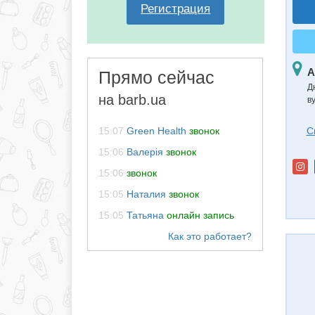
Регистрация
А
Прямо сейчас
Д
на barb.ua
в
С
15:07
Green Health
звонок
15:06
Валерія
звонок
15:06
звонок
15:05
Наталия
звонок
15:05
Татьяна
онлайн запись