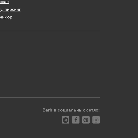
ссаж
у, пирсинг
никюр
Barb в социальных сетях: