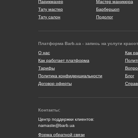
Парикмахер
Мастер маникюра
Тату мастер
Барбершоп
Тату салон
Подолог
Платформа Barb.ua - запись на услуги красо
О нас
Как ра
Как работает платформа
Полит
Тарифы
Вопро
Политика конфиденциальности
Блог
Договор оферты
Справ
Контакты:
Центр поддержки клиентов:
namaste@barb.ua
Форма обратной связи