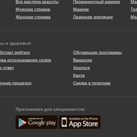
Все мастера красоты
Перманентный макияж
Ма
Мужская стрижка
Макияж
Тат
Женская стрижка
Лазерная эпиляция
Ма
ты и здоровья:
ботает рейтинг
Обучающие программы
ика использования cookie
Вакансии
с-ответ
Хештеги
Карта
очник процедур
Скидки в телеграм
Приложения для специалистов: