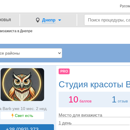
Русск
ровья
Днепр
визажиста в Днепре
PRO
Студия красоты
B
10
1
баллов
отзыв
а Barb уже 10 мес. 2 нед.
Место для визажиста
Свет есть
1 день
+38 (093) 373..