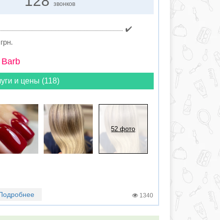
128
звонков
✔️
грн.
 Barb
уги и цены (118)
52 фото
Подробнее
1340