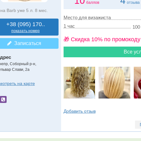
10
4
баллов
отзыва
на Barb уже 5 л. 8 мес.
Место для визажиста
+38 (095) 170..
1 час
100 
показать номер
🎁 Cкидка 10% по промокоду
Записаться
Все усл
дрес
непр, Соборный р-н
,
ульвар Слави, 2a
мотреть на карте
Добавить отзыв