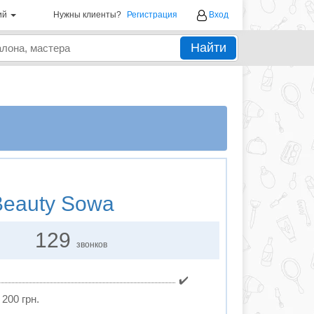
ий
Нужны клиенты?
Регистрация
Вход
Найти
eauty Sowa
129
звонков
✔️
200 грн.