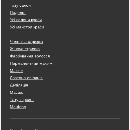
Тату салон
Подолог
Усі салони краси
Усі майстри краси
Чоловіча стрижка
Жіноча стрижка
Фарбування волосся
Перманентний макіяж
Макіяж
Лазерна епіляція
Депіляція
Масаж
Тату, пірсинг
Манікюр