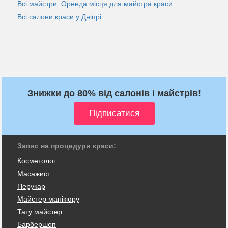
Всі майстри: Оренда місця для майстра краси
Всі салони краси у Дніпрі
Знижки до 80% від салонів і майстрів!
Запис на процедури краси:
Косметолог
Масажист
Перукар
Майстер манікюру
Тату майстер
Барбершоп