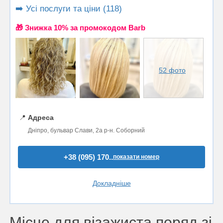
➡️ Усі послуги та ціни (118)
🎁 Знижка 10% за промокодом Barb
52 фото
📍
Адреса
Дніпро, бульвар Слави, 2a р-н. Соборний
+38 (095) 170..
показати номер
Докладніше
Місце для візажиста поряд зі