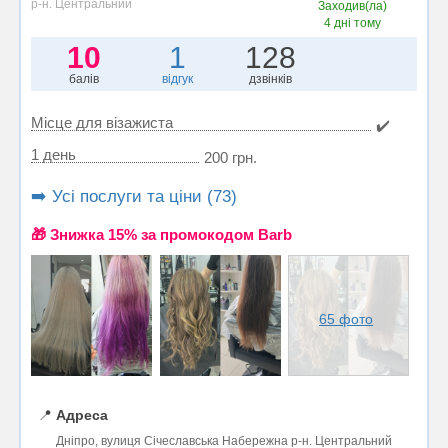
р-н. Центральний
Заходив(ла)
4 дні тому
10
1
128
балів
відгук
дзвінків
Місце для візажиста
✔️
1 день
200 грн.
➡️ Усі послуги та ціни (73)
🎁 Знижка 15% за промокодом Barb
65 фото
📍
Адреса
Дніпро, вулиця Січеславська Набережна р-н. Центральний