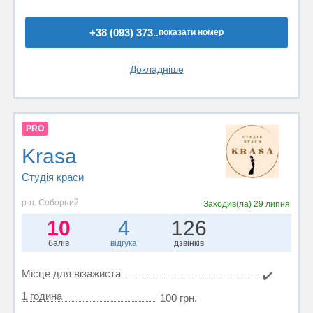
+38 (093) 373..
показати номер
Докладніше
PRO
Krasa
Студія краси
р-н. Соборний
Заходив(ла)
29 липня
10
4
126
балів
відгука
дзвінків
Місце для візажиста
✔️
1 година
100 грн.