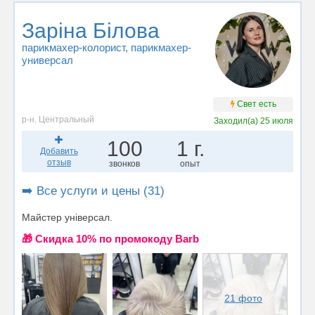
Заріна Білова
парикмахер-колорист
, парикмахер-
универсал
Свет есть
р-н. Центральный
Заходил(а)
25 июля
100
1 г.
Добавить
отзыв
звонков
опыт
➡️ Все услуги и цены (31)
Майстер універсал.
🎁 Cкидка 10% по промокоду Barb
21 фото