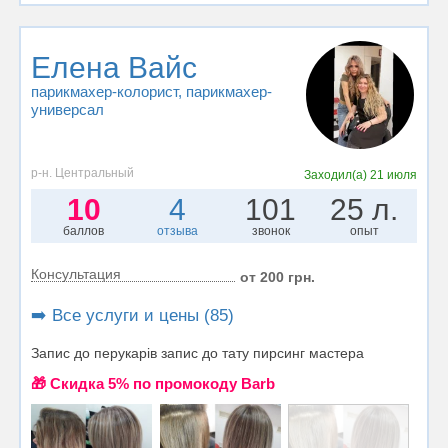
Елена Вайс
парикмахер-колорист
, парикмахер-
универсал
р-н. Центральный
Заходил(а)
21 июля
10
4
101
25 л.
баллов
отзыва
звонок
опыт
Консультация
от 200 грн.
➡️ Все услуги и цены (85)
Запис до перукарів запис до тату пирсинг мастера
🎁 Cкидка 5% по промокоду Barb