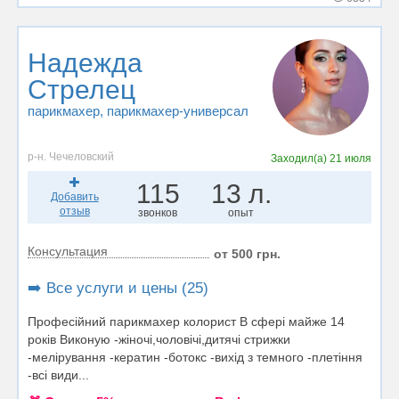
Надежда
Стрелец
парикмахер
, парикмахер-универсал
р-н. Чечеловский
Заходил(а)
21 июля
115
13 л.
Добавить
отзыв
звонков
опыт
Консультация
от 500 грн.
➡️ Все услуги и цены (25)
Професійний парикмахер колорист В сфері майже 14
років Виконую -жіночі,чоловічі,дитячі стрижки
-мелірування -кератин -ботокс -вихід з темного -плетіння
-всі види...