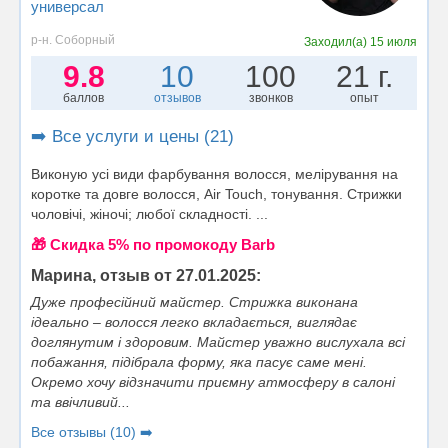
универсал
р-н. Соборный
Заходил(а)
15 июля
9.8
10
100
21 г.
баллов
отзывов
звонков
опыт
➡️ Все услуги и цены (21)
Виконую усі види фарбування волосся, мелірування на
коротке та довге волосся, Air Touch, тонування. Стрижки
чоловічі, жіночі; любої складності. ...
🎁 Cкидка 5% по промокоду Barb
Марина, отзыв от 27.01.2025:
Дуже професійний майстер. Стрижка виконана
ідеально – волосся легко вкладається, виглядає
доглянутим і здоровим. Майстер уважно вислухала всі
побажання, підібрала форму, яка пасує саме мені.
Окремо хочу відзначити приємну атмосферу в салоні
та ввічливий...
Все отзывы (10) ➡️