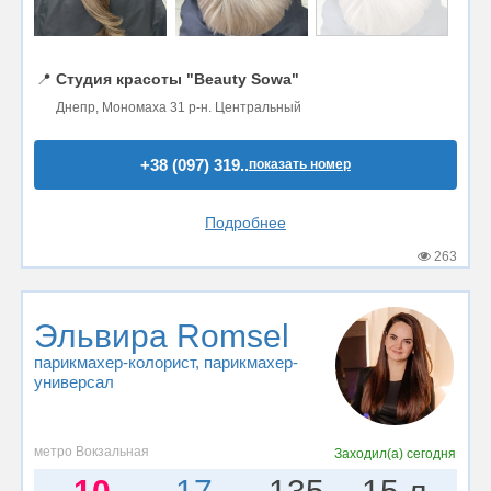
📍
Студия красоты "Beauty Sowa"
Днепр, Мономаха 31 р-н. Центральный
+38 (097) 319..
показать номер
Подробнее
263
Эльвира Romsel
парикмахер-колорист
, парикмахер-
универсал
метро Вокзальная
Заходил(а)
сегодня