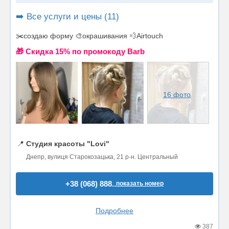
➡️ Все услуги и цены (11)
✂️создаю форму 🎨окрашивания 💨Airtouch
🎁 Cкидка 15% по промокоду Barb
16 фото
📍
Студия красоты "Lovi"
Днепр, вулиця Старокозацька, 21 р-н. Центральный
+38 (068) 888..
показать номер
Подробнее
387