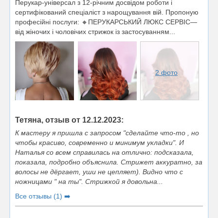
Перукар-універсал з 12-річним досвідом роботи і
сертифікований спеціаліст з нарощування вій. Пропоную
професійні послуги: 🔸️ПЕРУКАРСЬКИЙ ЛЮКС СЕРВІС—
від жіночих і чоловічих стрижок із застосуванням...
2 фото
Тетяна, отзыв от 12.12.2023:
К мастеру я пришла с запросом "сделайте что-то , но
чтобы красиво, современно и минимум укладки". И
Наталья со всем справилась на отлично: подсказала,
показала, подробно объяснила. Стрижет аккуратно, за
волосы не дёргает, уши не цепляет). Видно что с
ножницами " на ты". Стрижкой я довольна...
Все отзывы (1) ➡️