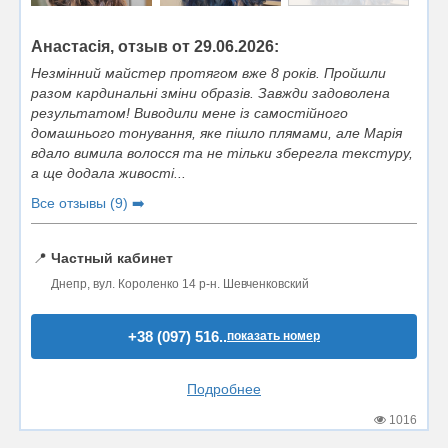
Анастасія, отзыв от 29.06.2026:
Незмінний майстер протягом вже 8 років. Пройшли
разом кардинальні зміни образів. Завжди задоволена
результатом! Виводили мене із самостійного
домашнього тонування, яке пішло плямами, але Марія
вдало вимила волосся та не тільки зберегла текстуру,
а ще додала живості...
Все отзывы (9) ➡️
📍
Частный кабинет
Днепр, вул. Короленко 14 р-н. Шевченковский
+38 (097) 516..
показать номер
Подробнее
1016