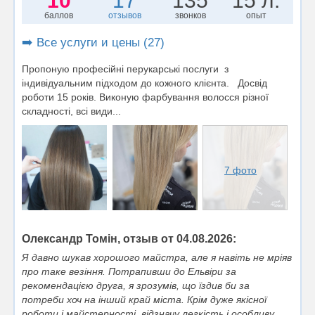
10
17
135
15 л.
баллов
отзывов
звонков
опыт
➡️ Все услуги и цены (27)
Пропоную професійні перукарські послуги з
індивідуальним підходом до кожного клієнта. Досвід
роботи 15 років. Виконую фарбування волосся різної
складності, всі види...
7 фото
Олександр Томін, отзыв от 04.08.2026:
Я давно шукав хорошого майстра, але я навіть не мріяв
про таке везіння. Потрапивши до Ельвіри за
рекомендацією друга, я зрозумів, що їздив би за
потреби хоч на інший край міста. Крім дуже якісної
роботи і майстерності, відзначу легкість і особливу