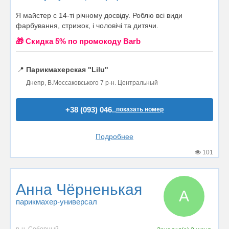
Я майстер с 14-ті річному досвіду. Роблю всі види
фарбування, стрижок, і чоловічі та дитячи.
🎁 Cкидка 5% по промокоду Barb
📍
Парикмахерская "Lilu"
Днепр, В.Моссаковського 7 р-н. Центральный
+38 (093) 046..
показать номер
Подробнее
101
Анна Чёрненькая
А
парикмахер-универсал