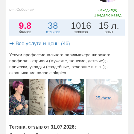
р-н. Соборный
Заходил(а)
1 неделю назад
9.8
38
1016
15 л.
баллов
отзывов
звонков
опыт
➡️ Все услуги и цены (46)
Услуги профессионального парикмахера широкого
профиля: - стрижки (мужские, женские, детские); -
прически, укладки (свадебные, вечерние и т. п. ); -
окрашивание волос с olaplex...
25 фото
Тетяна, отзыв от 31.07.2026: