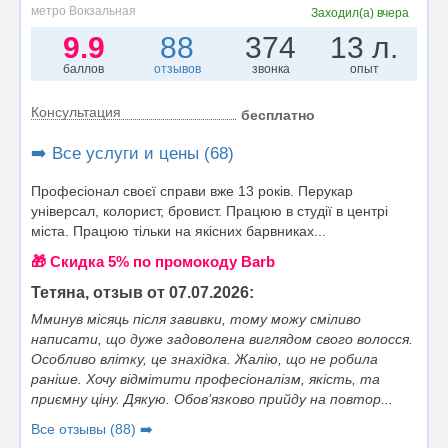
метро Вокзальная
Заходил(а)
вчера
9.9
88
374
13 л.
баллов
отзывов
звонка
опыт
Консультация
бесплатно
➡️ Все услуги и цены (68)
Професіонал своєї справи вже 13 років. Перукар
універсал, колорист, бровист. Працюю в студії в центрі
міста. Працюю тільки на якісних барвниках...
🎁 Cкидка 5% по промокоду Barb
Тетяна, отзыв от 07.07.2026:
Мминув місяць після завивки, тому можу сміливо
написати, що дуже задоволена виглядом свого волосся.
Особливо влітку, це знахідка. Жалію, що не робила
раніше. Хочу відмітити професіоналізм, якість, та
приємну ціну. Дякую. Обов’язково прийду на повтор...
Все отзывы (88) ➡️