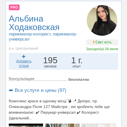
PRO
Альбина
Ходаковская
парикмахер-колорист
, парикмахер-
универсал
Свет есть
р-н. Центральный
Заходил(а)
28 июля
195
1 г.
Добавить
отзыв
звонков
опыт
Консультация
бесплатно
➡️ Все услуги и цены (97)
Комплекс краси в одному місці 💣 📍 Дніпро, пр.
Олександра Поля 127 Майстри , які зроблять тебе ще
впевненішою: ✔️ Перукар-універсал ✔️ Колорист
(ідеальний...