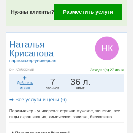
Разместить услуги
Нужны клиенты?
Наталья
НК
Крисанова
парикмахер-универсал
р-н. Соборный
Заходил(а)
27 июня
7
36 л.
Добавить
отзыв
звонков
опыт
➡️ Все услуги и цены (6)
Парикмахер - универсал: стрижки мужские, женские, все
виды окрашивания, химическая завивка, биозавивка