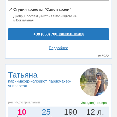
📍
Студия красоты "Салон краси"
Днепр, Проспект Дмитрия Яворницкого 94
м.Вокзальная
+38 (050) 700..
показать номер
Подробнее
5922
Татьяна
парикмахер-колорист
, парикмахер-
универсал
р-н. Индустриальный
Заходил(а)
вчера
10
25
190
12 л.