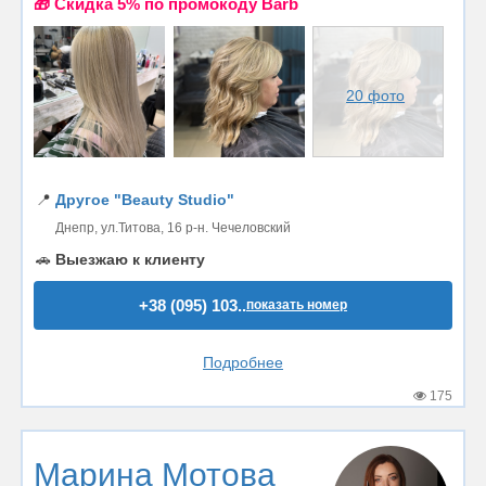
🎁 Cкидка 5% по промокоду Barb
20 фото
📍
Другое "Beauty Studio"
Днепр, ул.Титова, 16 р-н. Чечеловский
🚗
Выезжаю к клиенту
+38 (095) 103..
показать номер
Подробнее
175
Марина Мотова