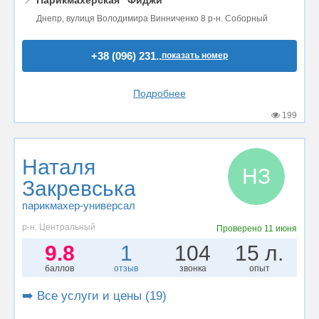
📍
Парикмахерская "Фиджи"
Днепр, вулиця Володимира Винниченко 8 р-н. Соборный
+38 (096) 231..
показать номер
Подробнее
199
Наталя
НЗ
Закревська
парикмахер-универсал
р-н. Центральный
Проверено
11 июня
9.8
1
104
15 л.
баллов
отзыв
звонка
опыт
➡️ Все услуги и цены (19)