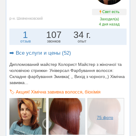
Свет есть
р-н. Шевченковский
Заходил(а)
4 дня назад
1
107
34 г.
отзыв
звонков
опыт
➡️ Все услуги и цены (52)
Дипломований майстер Колорист Майстер з жіночної та
чоловічою стрижки- Універсал Фарбування волосся:
Складне фарбування Змивка( ,, Вихід з чорного,,) Хімічна
завивка...
🏷️ Акция! Хімічна завивка волосся, біохімія
75 фото