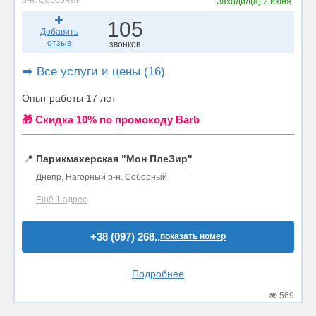
р-н. Соборный
Заходил(а)
2 июня
105
Добавить
отзыв
звонков
➡️ Все услуги и цены (16)
Опыт работы 17 лет
🎁 Cкидка 10% по промокоду Barb
📍
Парикмахерская "Мон ПлеЗир"
Днепр, Нагорный р-н. Соборный
Ещё 1 адрес
+38 (097) 268..
показать номер
Подробнее
569