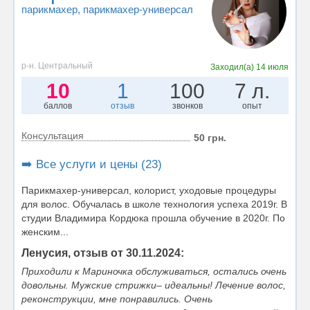
парикмахер
, парикмахер-универсал
р-н. Центральный
Заходил(а)
14 июля
10
1
100
7 л.
баллов
отзыв
звонков
опыт
Консультация
50 грн.
➡️ Все услуги и цены (23)
Парикмахер-универсал, колорист, уходовые процедуры
для волос. Обучалась в школе технология успеха 2019г. В
студии Владимира Кордюка прошла обучение в 2020г. По
женским...
Ленусия, отзыв от 30.11.2024:
Приходили к Мариночка обслуживаться, остались очень
довольны. Мужские стрижки– идеальны! Лечение волос,
реконструкции, мне понравились. Очень