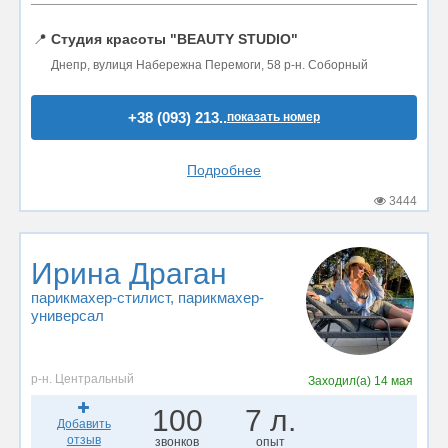
📍
Студия красоты "BEAUTY STUDIO"
Днепр, вулиця Набережна Перемоги, 58 р-н. Соборный
+38 (093) 213..
показать номер
Подробнее
3444
Ирина Драган
парикмахер-стилист
, парикмахер-
универсал
р-н. Центральный
Заходил(а)
14 мая
100
7 л.
Добавить
отзыв
звонков
опыт