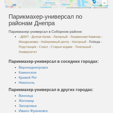
Парикмахер-универсал по
районам Днепра
Парикмахер-универсал в Соборном районе:
-
ДИИТ
-
Долгая балка
-
Лагерный
-
Лоцманская Каменка
-
Мандрыковка
-
Набережный центр
-
Нагорный
- Победа
-
Подстанция
-
Сокол
-
Старые кодаки
-
Тонельный
-
Университет
Парикмахер-универсал в соседних городах:
Верхнеднепровск
Каменское
Кривой Рог
Никополь
Парикмахер-универсал в других городах:
Винница
Житомир
Запорожье
Ивано-Франковск