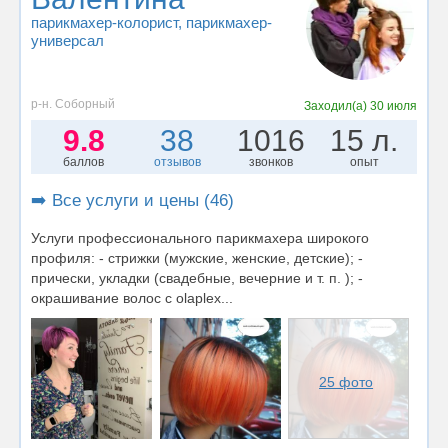
парикмахер-колорист
, парикмахер-
универсал
р-н. Соборный
Заходил(а)
30 июля
9.8
38
1016
15 л.
баллов
отзывов
звонков
опыт
➡️ Все услуги и цены (46)
Услуги профессионального парикмахера широкого
профиля: - стрижки (мужские, женские, детские); -
прически, укладки (свадебные, вечерние и т. п. ); -
окрашивание волос с olaplex...
25 фото