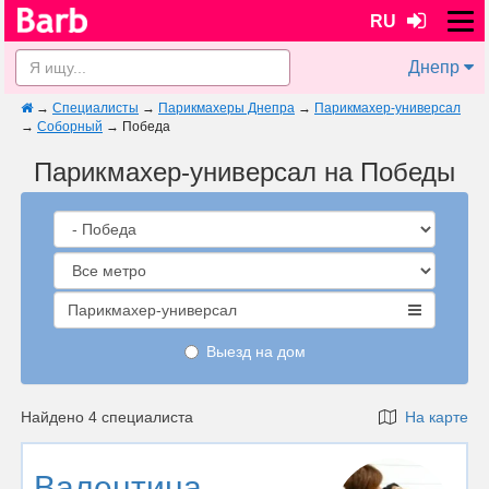
RU
Днепр
→
Специалисты
→
Парикмахеры Днепра
→
Парикмахер-универсал
→
Соборный
→
Победа
Парикмахер-универсал на Победы
Парикмахер-универсал
Выезд на дом
Найдено 4 специалиста
На карте
Валентина