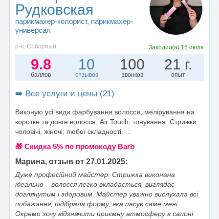
Рудковская
парикмахер-колорист
, парикмахер-
универсал
р-н. Соборный
Заходил(а)
15 июля
9.8
10
100
21 г.
баллов
отзывов
звонков
опыт
➡️ Все услуги и цены (21)
Виконую усі види фарбування волосся, мелірування на
коротке та довге волосся, Air Touch, тонування. Стрижки
чоловічі, жіночі; любої складності. ...
🎁 Cкидка 5% по промокоду Barb
Марина, отзыв от 27.01.2025:
Дуже професійний майстер. Стрижка виконана
ідеально – волосся легко вкладається, виглядає
доглянутим і здоровим. Майстер уважно вислухала всі
побажання, підібрала форму, яка пасує саме мені.
Окремо хочу відзначити приємну атмосферу в салоні