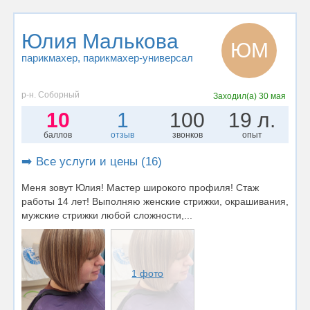
Юлия Малькова
ЮМ
парикмахер
, парикмахер-универсал
р-н. Соборный
Заходил(а)
30 мая
10
1
100
19 л.
баллов
отзыв
звонков
опыт
➡️ Все услуги и цены (16)
Меня зовут Юлия! Мастер широкого профиля! Стаж
работы 14 лет! Выполняю женские стрижки, окрашивания,
мужские стрижки любой сложности,...
1 фото