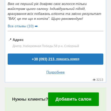
Вже не перший рік довіряю своє волосся тільки
майстрам цього салону. Індивідуальний підхід,
врахування всіх побажань клієнта та звісно результат
"ВАУ, це те що я хотіла". Щиро рекомендую!
Все отзывы (10) ➡️
📍
Адрес
Днепр, Набережная Победы 58 р-н. Соборный
+38 (093) 213..
показать номер
Подробнее
3213
Добавить салон
Нужны клиенты?