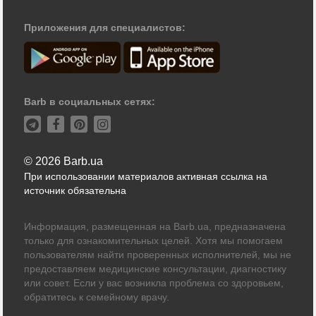
Приложения для специалистов:
Barb в социальных сетях:
© 2026 Barb.ua
При использовании материалов активная ссылка на
источник обязательна
Информация, размещенная на Barb.ua, предназначена
только для ознакомительных целей. Хотя мы помогаем
пользователям найти проверенных исполнителей, мы не
предоставляем медицинские консультации, диагностику
или совет. Если у вас возникла проблема со здоровьем,
обратитесь к семейному врачу.