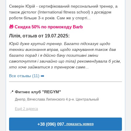
Северін Юрій - сертифікований персональний тренер, а
також дієтолог (International fitness school) з досвідом
роботи більше 3-х років. Сам же у спорті...
🎁 Cкидка 50% по промокоду Barb
Лілія, отзыв от 19.07.2025:
Юрій дуже крутий тренер. Багато підсказує щодо
техніки виконання вправ, щодо харчування також дав
багато порад і я дійсно бачу позитивні зміни
самопочуття і звичайно що тіла) рекомендувала б усім,
хто хоче займатися з тренером саме...
Все отзывы (11) ➡️
📍
Фитнес клуб "REGYM"
Днепр, Вячеслава Липинского 4 р-н. Центральный
Ещё 2 адреса
+38 (096) 097..
показать номер