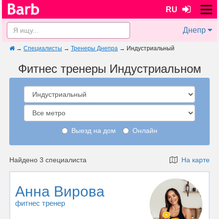
RU
Днепр
→
Специалисты
→
Тренеры Днепра
→
Индустриальный
Фитнес тренеры Индустриальном
Выезд на дом
Онлайн
Найдено 3 специалиста
На карте
Анна Вирова
фитнес тренер