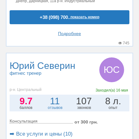
Днепр, Дарницкая, 11а р-н. Индустриальный
+38 (098) 700..
показать номер
Подробнее
745
Юрий Северин
ЮС
фитнес тренер
р-н. Центральный
Заходил(а)
16 мая
9.7
11
107
8 л.
баллов
отзывов
звонков
опыт
Консультация
от 300 грн.
➡️ Все услуги и цены (10)