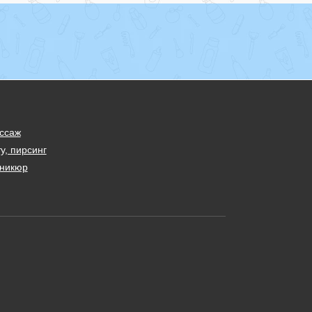
ссаж
у, пирсинг
никюр