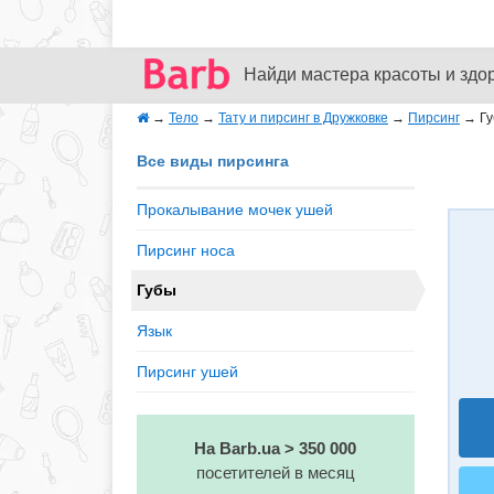
Найди мастера красоты и здо
→
Тело
→
Тату и пирсинг в Дружковке
→
Пирсинг
→
Г
Все виды пирсинга
Прокалывание мочек ушей
Пирсинг носа
Губы
Язык
Пирсинг ушей
На Barb.ua > 350 000
посетителей в месяц