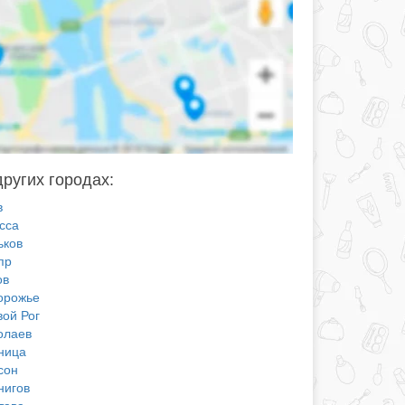
других городах:
в
сса
ьков
пр
ов
орожье
вой Рог
олаев
ница
сон
нигов