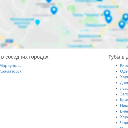
 в соседних городах:
Губы в 
Мариуполь
Кие
Краматорск
Оде
Хар
Дне
Льв
Зап
Кри
Ник
Вин
Хер
Чер