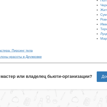
Пол
Чер
Жит
Сум
Ров
Ива
Тер
Луц
Мар
астера: Пирсинг тела
алоны красоты в Дружковке
 мастер или владелец бьюти-организации?
До