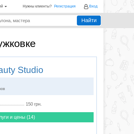
ий
Нужны клиенты?
Регистрация
Вход
Найти
ужковке
uty Studio
ков
150 грн.
луги и цены (14)