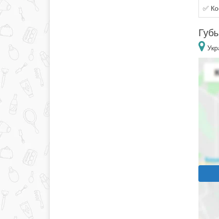
✅ Ко
Губы
Укр