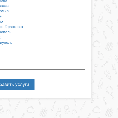
тава
кассы
омир
ы
но
но-Франковск
нополь
к
иуполь
бавить услуги