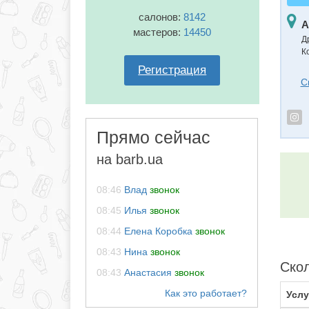
салонов:
8142
А
мастеров:
14450
Д
К
Регистрация
С
Прямо сейчас
на barb.ua
08:46
Влад
звонок
08:45
Илья
звонок
08:44
Елена Коробка
звонок
08:43
Нина
звонок
Скол
08:43
Анастасия
звонок
Услу