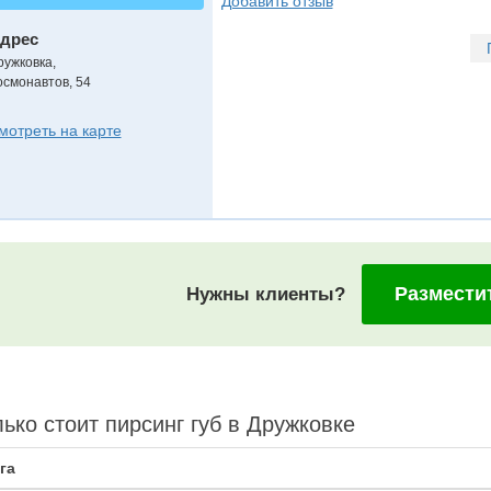
Добавить отзыв
дрес
ружковка
,
осмонавтов, 54
мотреть на карте
Размести
Нужны клиенты?
ько стоит пирсинг губ в Дружковке
га