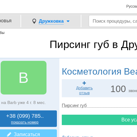
Русск
ровья
Дружковка
убы
Пирсинг губ в Др
Косметология
Bea
B
100
Добавить
звон
отзыв
на Barb уже 4 г. 8 мес.
Пирсинг губ
+38 (099) 785..
Все ус
показать номер
Записаться