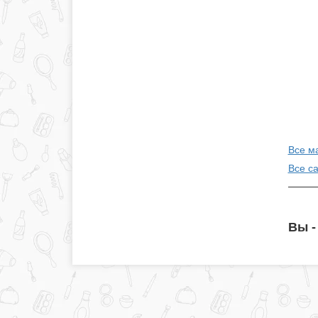
Все м
Все с
Вы -