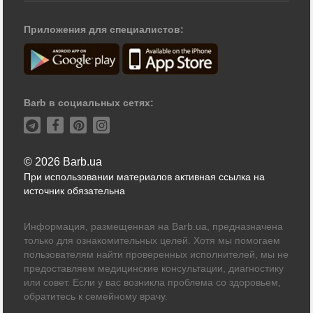
Приложения для специалистов:
Barb в социальных сетях:
© 2026 Barb.ua
При использовании материалов активная ссылка на
источник обязательна
Информация, размещенная на Barb.ua, предназначена
только для ознакомительных целей. Хотя мы помогаем
пользователям найти проверенных исполнителей, мы не
предоставляем медицинские консультации, диагностику
или совет. Если у вас возникла проблема со здоровьем,
обратитесь к семейному врачу.