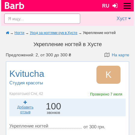
RU
Хуст
→
Ногти
→
Уход за ногтями рук в Хусте
→
Укрепление ногтей
Укрепление ногтей в Хусте
Предложений: 2, от 300 до 300 ₴
На карте
Kvitucha
K
Студия красоты
Карпатської Січі, 42
Проверено
7 июля
100
Добавить
отзыв
звонков
Укрепление ногтей
от 300 грн.