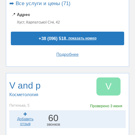
➡️ Все услуги и цены (71)
📍
Адрес
Хуст, Карпатської Січі, 42
+38 (096) 518..
показать номер
Подробнее
V and p
V
Косметология
Петенька, 5
Проверено
3 июня
60
Добавить
отзыв
звонков