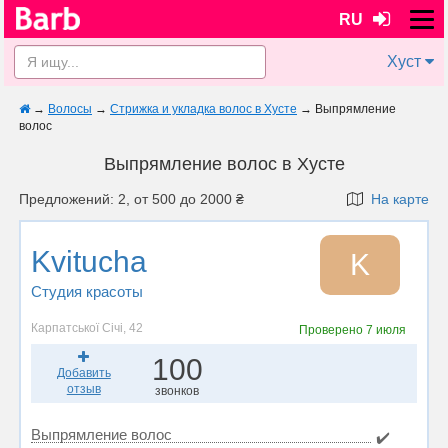
RU
Хуст
→
Волосы
→
Стрижка и укладка волос в Хусте
→
Выпрямление
волос
Выпрямление волос в Хусте
Предложений: 2, от 500 до 2000 ₴
На карте
Kvitucha
K
Студия красоты
Карпатської Січі, 42
Проверено
7 июля
100
Добавить
отзыв
звонков
Выпрямление волос
✔️