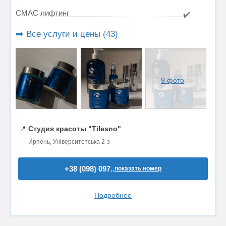
СМАС лифтинг
✔️
➡️ Все услуги и цены (43)
9 фото
📍
Студия красоты "Tilesno"
Ирпень, Університетська 2-з
+38 (098) 097..
показать номер
Подробнее