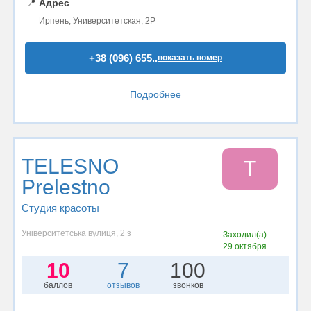
📍
Адрес
Ирпень, Университетская, 2Р
+38 (096) 655..
показать номер
Подробнее
TELESNO
T
Prelestno
Студия красоты
Університетська вулиця, 2 з
Заходил(а)
29 октября
10
7
100
баллов
отзывов
звонков