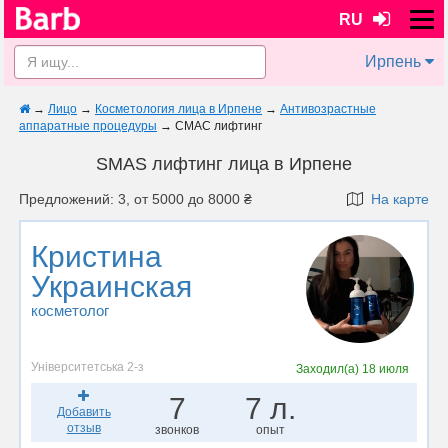
RU
Ирпень
→
Лицо
→
Косметология лица в Ирпене
→
Антивозрастные
аппаратные процедуры
→
СМАС лифтинг
SMAS лифтинг лица в Ирпене
Предложений: 3, от 5000 до 8000 ₴
На карте
Кристина
Украинская
косметолог
Університетська 2-з
Заходил(а)
18 июля
7
7 л.
Добавить
отзыв
звонков
опыт