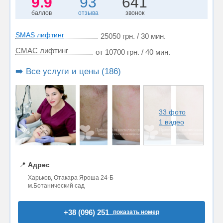
9.9
93
641
баллов
отзыва
звонок
SMAS лифтинг
25050 грн. / 30 мин.
СМАС лифтинг
от 10700 грн. / 40 мин.
➡️ Все услуги и цены (186)
33 фото
1 видео
📍
Адрес
Харьков, Отакара Яроша 24-Б
м.Ботанический сад
+38 (096) 251..
показать номер