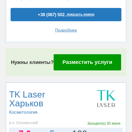
+38 (067) 502..
показать номер
Подробнее
Разместить услуги
Нужны клиенты?
TK Laser
Харьков
Косметология
р-н. Основянский
Заходил(а)
30 июня