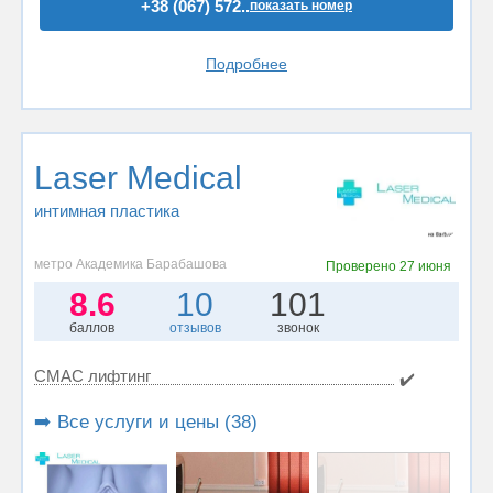
+38 (067) 572..
показать номер
Подробнее
Laser Medical
интимная пластика
метро Академика Барабашова
Проверено
27 июня
8.6
10
101
баллов
отзывов
звонок
СМАС лифтинг
✔️
➡️ Все услуги и цены (38)