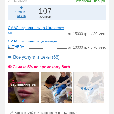
р-н. Киевский
Заходил(а)
9 ноября
107
Добавить
отзыв
звонков
СМАС лифтинг - лицо Ultraformer
МРТ
от 15000 грн. / 80 мин.
СМАС лифтинг- лица аппарат
ULTHERA
от 10000 грн. / 70 мин.
➡️ Все услуги и цены (68)
🎁 Cкидка 5% по промокоду Barb
6 фото
📍
Харьков, Майка Йогансена 26 р-н. Киевский