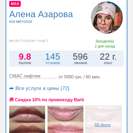
MAX
Алена Азарова
косметолог
метро Госпром + ещё 2
Заходил(а)
2 дня назад
9.8
145
596
22 г.
баллов
отзывов
звонков
опыт
СМАС лифтинг
от 5000 грн. / 60 мин.
➡️ Все услуги и цены (72)
🎁 Cкидка 10% по промокоду Barb
55 фото