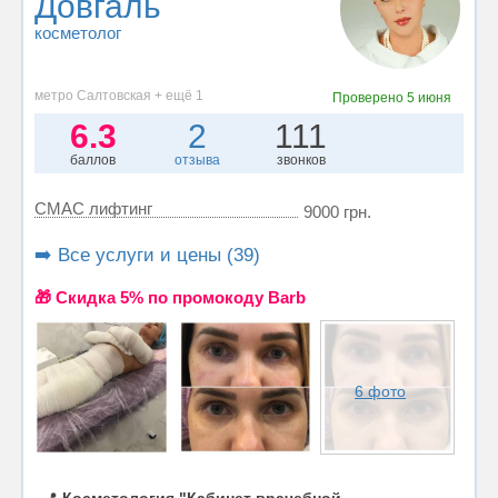
Довгаль
косметолог
метро Салтовская + ещё 1
Проверено
5 июня
6.3
2
111
баллов
отзыва
звонков
СМАС лифтинг
9000 грн.
➡️ Все услуги и цены (39)
🎁 Cкидка 5% по промокоду Barb
6 фото
📍
Косметология "Кабинет врачебной