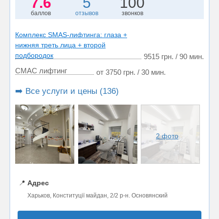
7.6
5
100
баллов
отзывов
звонков
Комплекс SMAS-лифтинга: глаза +
нижняя треть лица + второй
подбородок
9515 грн. / 90 мин.
СМАС лифтинг
от 3750 грн. / 30 мин.
➡️ Все услуги и цены (136)
2 фото
📍
Адрес
Харьков, Конституції майдан, 2/2 р-н. Основянский