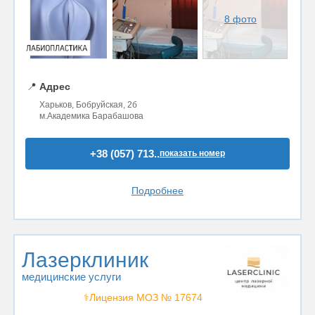
8 фото
📍
Адрес
Харьков, Бобруйская, 2б
м.Академика Барабашова
+38 (057) 713..
показать номер
Подробнее
Лазерклиник
медицинские услуги
⚕️Лицензия МОЗ № 17674