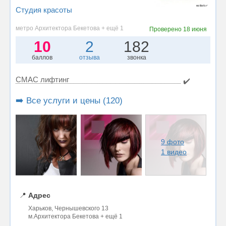
Студия красоты
метро Архитектора Бекетова + ещё 1
Проверено
18 июня
10
2
182
баллов
отзыва
звонка
СМАС лифтинг
✔️
➡️ Все услуги и цены (120)
9 фото
1 видео
📍
Адрес
Харьков, Чернышевского 13
м.Архитектора Бекетова + ещё 1