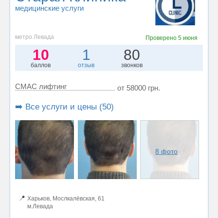
медицинские услуги
метро Левада
Проверено
5 июня
10
1
80
баллов
отзыв
звонков
СМАС лифтинг
от 58000 грн.
➡️ Все услуги и цены (50)
8 фото
📍
Харьков, Мослкалёвская, 61
м.Левада