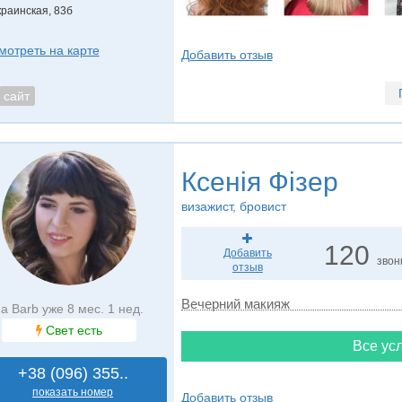
краинская, 83б
мотреть на карте
Добавить отзыв
сайт
Ксенія Фізер
визажист, бровист
120
Добавить
звон
отзыв
Вечерний макияж
а Barb уже 8 мес. 1 нед.
Свет есть
Все усл
+38 (096) 355..
показать номер
Добавить отзыв