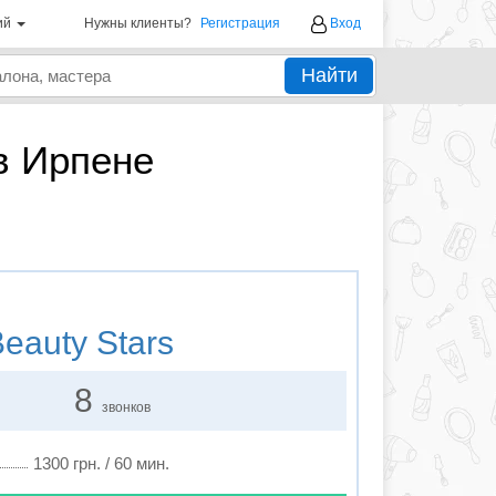
ий
Нужны клиенты?
Регистрация
Вход
Найти
в Ирпене
eauty Stars
8
звонков
1300 грн. / 60 мин.