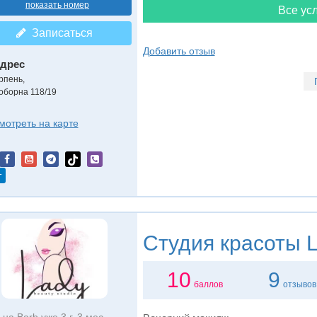
показать номер
Все усл
Записаться
Добавить отзыв
дрес
рпень
,
оборна 118/19
мотреть на карте
т
Студия красоты
L
10
9
баллов
отзывов
на Barb уже 3 г. 3 мес.