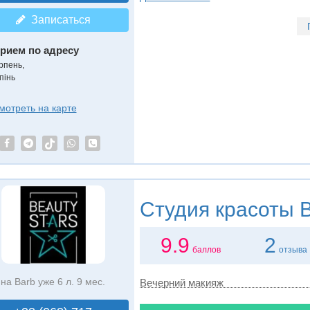
Записаться
рием по адресу
рпень,
пінь
мотреть на карте
Студия красоты
B
9.9
2
баллов
отзыва
на Barb уже 6 л. 9 мес.
Вечерний макияж