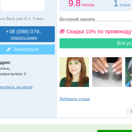
9.8
1
баллов
отзыв
на Barb уже 6 л. 9 мес.
Вечерний макияж
+38 (098) 079..
🎁 Cкидка 10% по промокоду
показать номер
Все ус
Записаться
дрес
рпень
,
ахідна вулиця, 6
мотреть на карте
Добавить отзыв