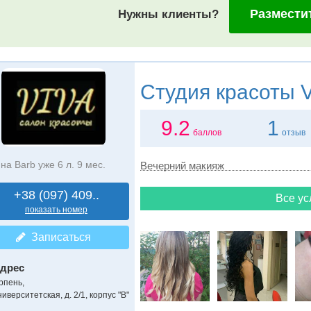
Размести
Нужны клиенты?
Студия красоты
V
9.2
1
баллов
отзыв
на Barb уже 6 л. 9 мес.
Вечерний макияж
+38 (097) 409..
Все ус
показать номер
Записаться
дрес
рпень
,
иверситетская, д. 2/1, корпус "В"