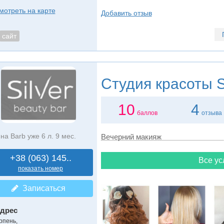
мотреть на карте
Добавить отзыв
сайт
Студия красоты
S
10
4
баллов
отзыва
на Barb уже 6 л. 9 мес.
Вечерний макияж
+38 (063) 145..
Все ус
показать номер
Записаться
дрес
рпень
,