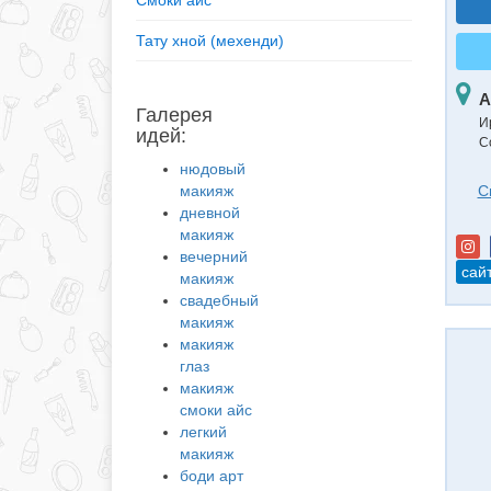
Смоки айс
Тату хной (мехенди)
А
Галерея
И
идей:
С
нюдовый
макияж
С
дневной
макияж
вечерний
сай
макияж
свадебный
макияж
макияж
глаз
макияж
смоки айс
легкий
макияж
боди арт