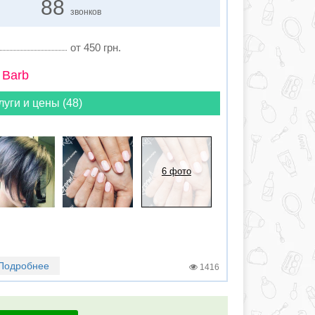
88
звонков
от 450 грн.
 Barb
луги и цены (48)
6 фото
Подробнее
1416