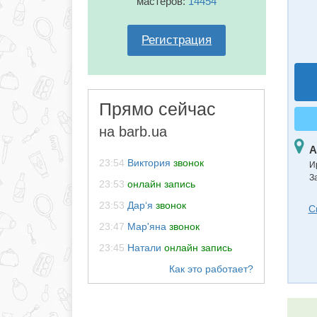
мастеров:
14454
Регистрация
Прямо сейчас
на barb.ua
А
23:54
Виктория
звонок
И
З
23:53
онлайн запись
23:53
Дар‘я
звонок
С
23:47
Мар'яна
звонок
23:45
Натали
онлайн запись