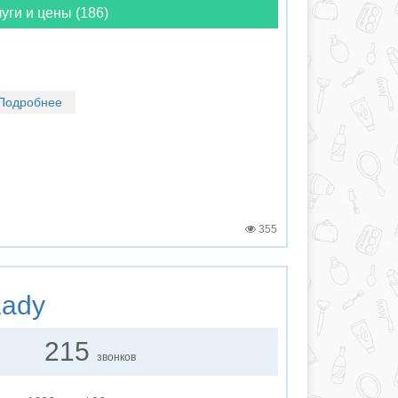
уги и цены (186)
Подробнее
355
ady
215
звонков