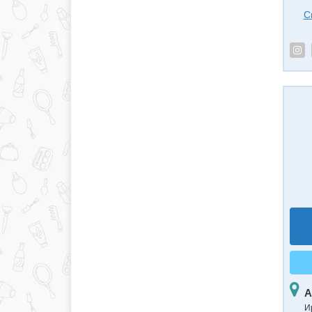
С
А
И