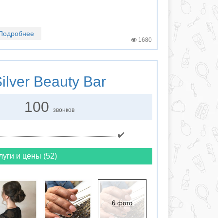
Подробнее
1680
ilver Beauty Bar
100
звонков
✔️
луги и цены (52)
6 фото