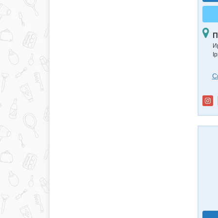
П
И
Ір
С