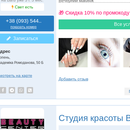
Вечерний макияж
Свет есть
🎁 Cкидка 10% по промокоду
+38 (093) 544..
Все усл
показать номер
Записаться
дрес
рпень
,
кадеміка Ромоданова, 50 Б
мотреть на карте
Добавить отзыв
Студия красоты
B