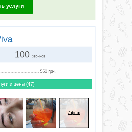
ть услуги
iva
100
звонков
550 грн.
луги и цены (47)
7 фото