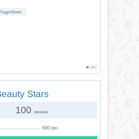
Подробнее
247
eauty Stars
100
звонков
600 грн.