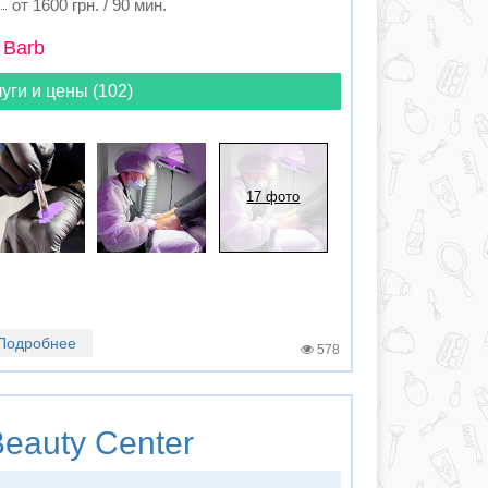
от 1600 грн. / 90 мин.
 Barb
уги и цены (102)
17 фото
Подробнее
578
eauty Center