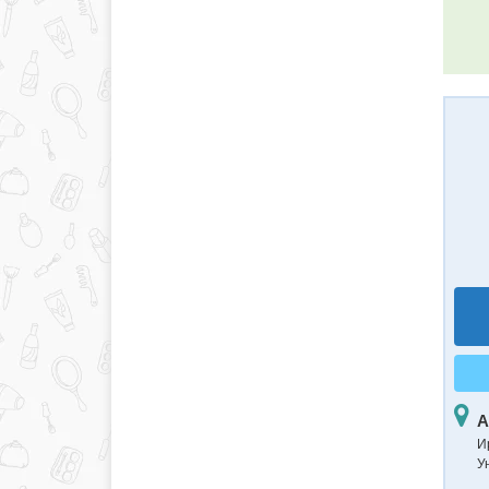
А
И
Ун