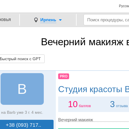
Русск
ровья
Ирпень
Вечерний макияж 
ыстрый поиск с GPT
PRO
B
Студия красоты
B
10
3
баллов
отзыва
на Barb уже 3 г. 4 мес.
Вечерний макияж
+38 (093) 717..