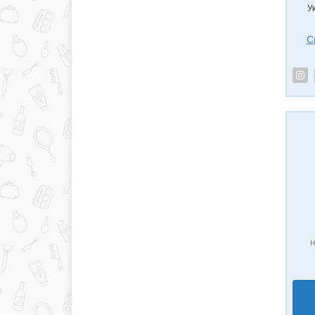
У
С
н