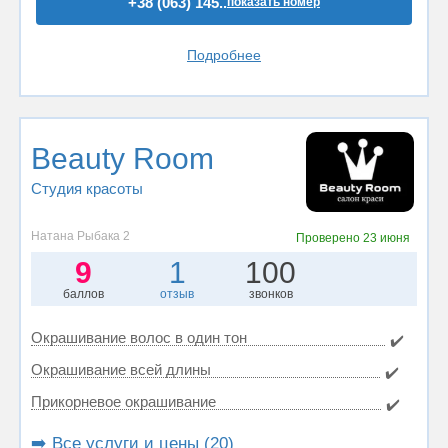
+38 (063) 145..
показать номер
Подробнее
Beauty Room
Студия красоты
Натана Рыбака 2
Проверено
23 июня
9
1
100
баллов
отзыв
звонков
Окрашивание волос в один тон
✔️
Окрашивание всей длины
✔️
Прикорневое окрашивание
✔️
➡️ Все услуги и цены (20)