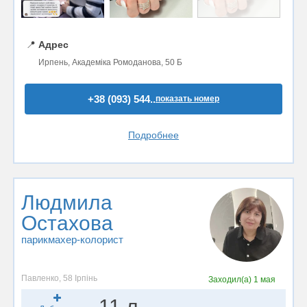
📍
Адрес
Ирпень, Академіка Ромоданова, 50 Б
+38 (093) 544..
показать номер
Подробнее
Людмила
Остахова
парикмахер-колорист
Павленко, 58 Ірпінь
Заходил(а)
1 мая
11 л.