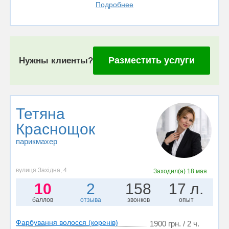
Подробнее
Разместить услуги
Нужны клиенты?
Тетяна
Краснощок
парикмахер
вулиця Західна, 4
Заходил(а)
18 мая
10
2
158
17 л.
баллов
отзыва
звонков
опыт
Фарбування волосся (коренів)
1900 грн. / 2 ч.