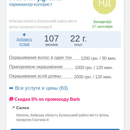
НД
парикмахер-колорист
Київська область Бучанський район місто
Заходил(а)
17 сентября
Ірпінь провулок Гнатюка 8
107
22 г.
Добавить
отзыв
звонков
опыт
Окрашивание волос в один тон
1200 грн. / 90 мин.
Прикорневое окрашивание
1000 грн. / 120 мин.
Окрашивание всей длины
2000 грн. / 120 мин.
➡️ Все услуги и цены (63)
🎁 Cкидка 5% по промокоду Barb
📍
Салон
Ирпень, Київська область Бучанський район місто Ірпінь
провулок Гнатюка 8