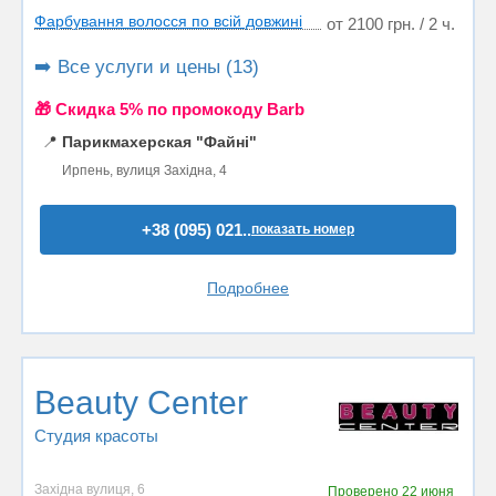
Фарбування волосся по всій довжині
от 2100 грн. / 2 ч.
➡️ Все услуги и цены (13)
🎁 Cкидка 5% по промокоду Barb
📍
Парикмахерская "Файні"
Ирпень, вулиця Західна, 4
+38 (095) 021..
показать номер
Подробнее
Beauty Center
Студия красоты
Західна вулиця, 6
Проверено
22 июня