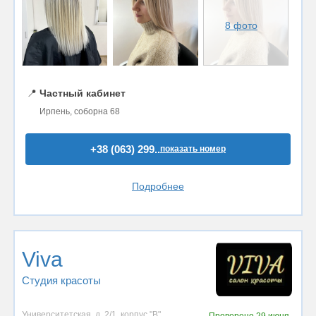
8 фото
📍
Частный кабинет
Ирпень, соборна 68
+38 (063) 299..
показать номер
Подробнее
Viva
Студия красоты
Университетская, д. 2/1, корпус "В"
Проверено
29 июня