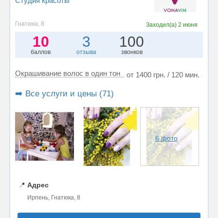
Студия красоты
Гнатюка, 8
Заходил(а)
2 июня
10
3
100
баллов
отзыва
звонков
Окрашивание волос в один тон
от 1400 грн. / 120 мин.
➡️ Все услуги и цены (71)
6 фото
📍
Адрес
Ирпень, Гнатюка, 8