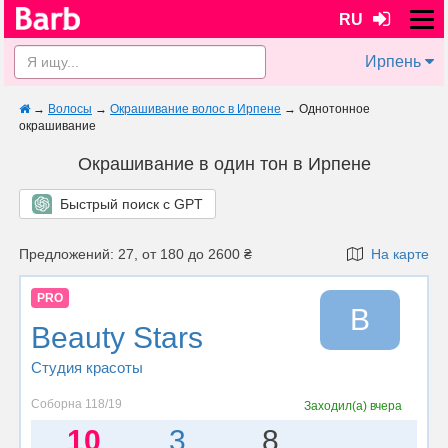
RU
Ирпень
→
Волосы
→
Окрашивание волос в Ирпене
→
Однотонное
окрашивание
Окрашивание в один тон в Ирпене
Быстрый поиск с GPT
Предложений: 27, от 180 до 2600 ₴
На карте
PRO
B
Beauty Stars
Студия красоты
Соборна 118/19
Заходил(а)
вчера
10
3
8