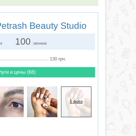
etrash Beauty Studio
100
ов
звонков
130 грн.
луги и цены (68)
5 фото