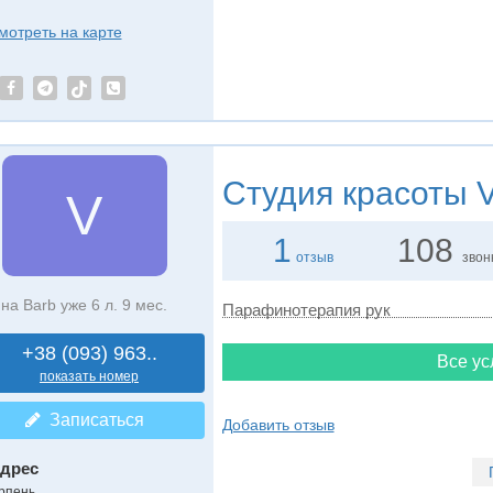
мотреть на карте
Студия красоты
V
V
1
108
отзыв
звон
на Barb уже 6 л. 9 мес.
Парафинотерапия рук
+38 (093) 963..
Все ус
показать номер
Записаться
Добавить отзыв
дрес
рпень
,