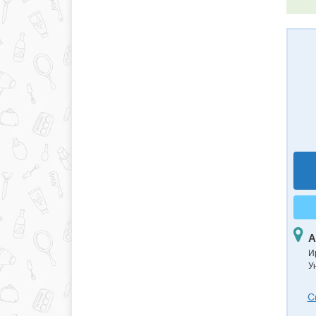
А
И
У
С