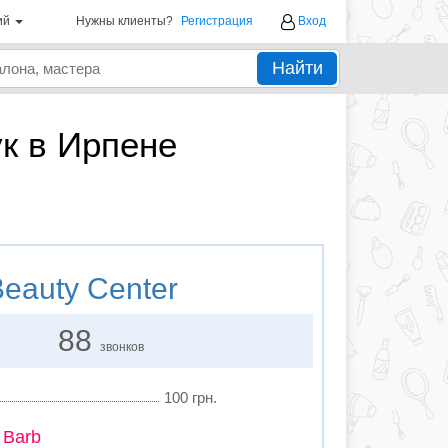
ий
Нужны клиенты?
Регистрация
Вход
Найти
к в Ирпене
eauty Center
88
звонков
100 грн.
 Barb