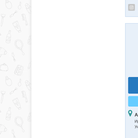
А
И
У