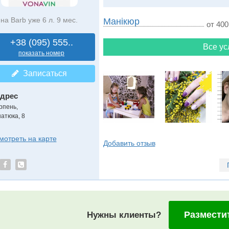
на Barb уже 6 л. 9 мес.
Манікюр
от 400
+38 (095) 555..
Все ус
показать номер
Записаться
дрес
рпень
,
натюка, 8
мотреть на карте
Добавить отзыв
Размести
Нужны клиенты?