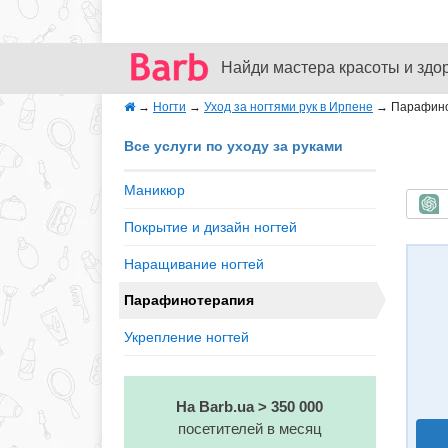
Найди мастера красоты и здо
→
Ногти
→
Уход за ногтями рук в Ирпене
→
Парафино
Все услуги по уходу за руками
Маникюр
Б
Покрытие и дизайн ногтей
Наращивание ногтей
Парафинотерапия
Укрепление ногтей
На Barb.ua > 350 000
посетителей в месяц