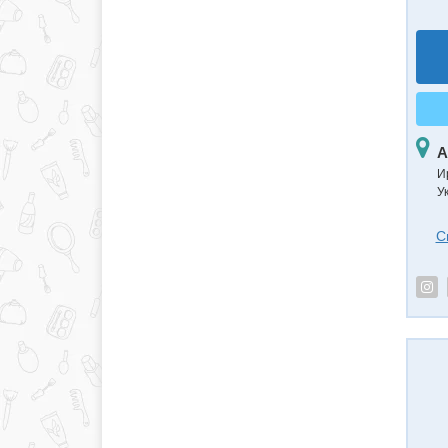
А
И
У
С