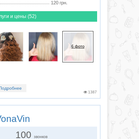
120 грн.
луги и цены (52)
6 фото
Подробнее
1387
onaVin
100
звонков