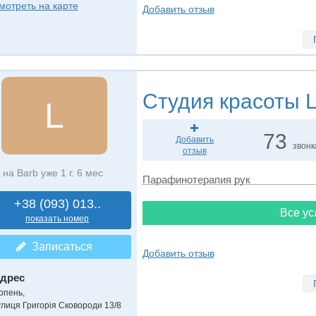
мотреть на карте
Добавить отзыв
Студия красоты
L
L
73
Добавить
звонк
отзыв
на Barb уже 1 г. 6 мес.
Парафинотерапия рук
+38 (093) 013..
Все ус
показать номер
Записаться
Добавить отзыв
дрес
рпень
,
улиця Григорія Сковороди 13/8