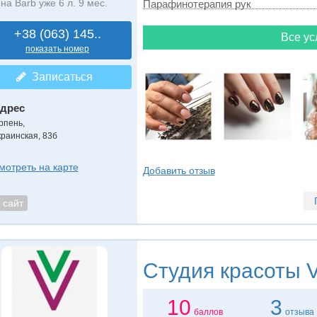
на Barb уже 6 л. 9 мес.
Парафинотерапия рук
+38 (063) 145..
Все ус
показать номер
Записаться
дрес
рпень
,
краинская, 83б
мотреть на карте
Добавить отзыв
сайт
Студия красоты
V
10
3
баллов
отзыва