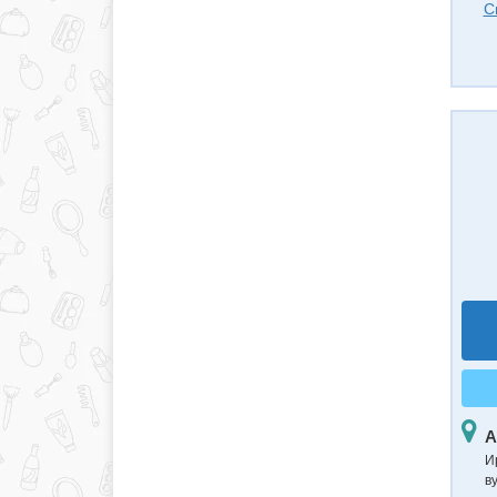
С
А
И
в