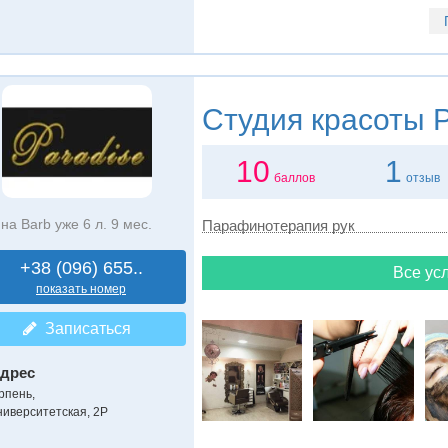
Студия красоты
P
10
1
баллов
отзыв
на Barb уже 6 л. 9 мес.
Парафинотерапия рук
+38 (096) 655..
Все усл
показать номер
Записаться
дрес
рпень
,
ниверситетская, 2Р