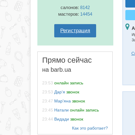
салонов:
8142
мастеров:
14454
А
Регистрация
И
З
С
Прямо сейчас
на barb.ua
23:53
онлайн запись
23:53
Дар‘я
звонок
23:47
Мар'яна
звонок
23:45
Натали
онлайн запись
23:44
Видади
звонок