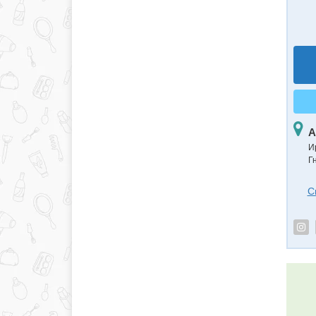
А
И
Г
С