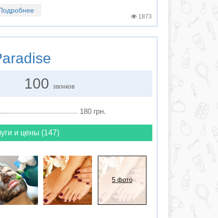
Подробнее
1873
aradise
100
звонков
180 грн.
уги и цены (147)
5 фото