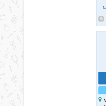
С
А
И