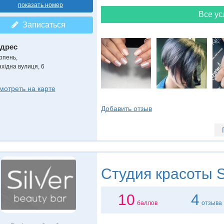
показать номер
Все ус
Записаться
дрес
рпень
,
ахідна вулиця, 6
мотреть на карте
Добавить отзыв
Студия красоты
S
10
4
баллов
отзыва