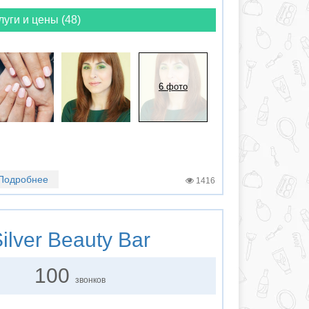
луги и цены (48)
6 фото
Подробнее
1416
ilver Beauty Bar
100
звонков