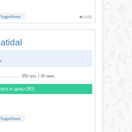
Подробнее
2135
atidal
а
350 грн. / 30 мин.
луги и цены (80)
Подробнее