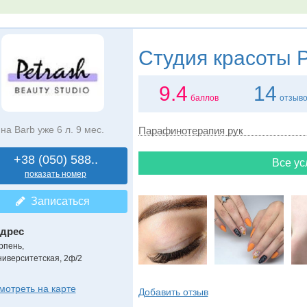
Студия красоты
P
9.4
14
баллов
отзыв
на Barb уже 6 л. 9 мес.
Парафинотерапия рук
+38 (050) 588..
Все ус
показать номер
Записаться
дрес
рпень
,
ниверситетская, 2ф/2
мотреть на карте
Добавить отзыв