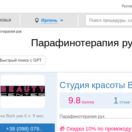
Русск
ровья
Ирпень
терапия рук
Парафинотерапия ру
ыстрый поиск с GPT
Студия красоты
B
9.8
1
баллов
отзыв
на Barb уже 6 л. 9 мес.
Парафинотерапия рук
+38 (098) 079..
🎁 Cкидка 10% по промокоду