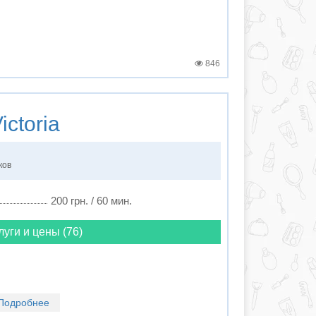
846
ictoria
ков
200 грн. / 60 мин.
луги и цены (76)
Подробнее