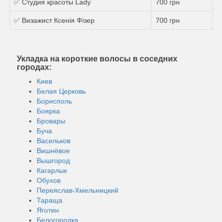
✅ Студия красоты Lady
700 грн
✅ Визажист Ксенія Фізер
700 грн
Укладка на короткие волосы в соседних
городах:
Киев
Белая Церковь
Борисполь
Боярка
Бровары
Буча
Васильков
Вишнёвое
Вышгород
Кагарлык
Обухов
Переяслав-Хмельницкий
Тараща
Яготин
Белогородка