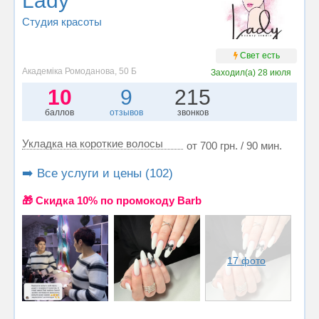
Lady
Студия красоты
Свет есть
Академіка Ромоданова, 50 Б
Заходил(а)
28 июля
10
9
215
баллов
отзывов
звонков
Укладка на короткие волосы
от 700 грн. / 90 мин.
➡️ Все услуги и цены (102)
🎁 Cкидка 10% по промокоду Barb
17 фото