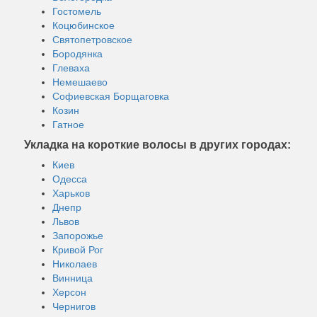
Гостомель
Коцюбинское
Святопетровское
Бородянка
Глеваха
Немешаево
Софиевская Борщаговка
Козин
Гатное
Укладка на короткие волосы в других городах:
Киев
Одесса
Харьков
Днепр
Львов
Запорожье
Кривой Рог
Николаев
Винница
Херсон
Чернигов