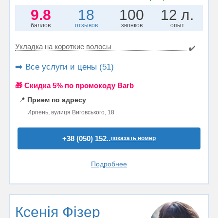
9.8
18
100
12 л.
баллов
отзывов
звонков
опыт
Укладка на короткие волосы
✔️
➡️ Все услуги и цены (51)
🎁 Cкидка 5% по промокоду Barb
📍
Прием по адресу
Ирпень, вулиця Виговського, 18
+38 (050) 152..
показать номер
Подробнее
Ксенія Фізер