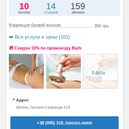
10
14
159
баллов
отзывов
звонков
Коррекция бровей воском
350 грн.
➡️ Все услуги и цены (101)
🎁 Cкидка 10% по промокоду Barb
8 фото
📍
Адрес
Ирпень, Григорія Сковороди 11/3
+38 (095) 318..
показать номер