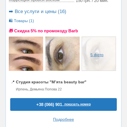
150 грн. / 20 мин.
➡️ Все услуги и цены (16)
🛍️ Товары (1)
🎁 Cкидка 5% по промокоду Barb
5 фото
📍
Студия красоты "М’ята beauty bar"
Ирпень, Демьяна Попова 22
+38 (066) 901..
показать номер
Подробнее