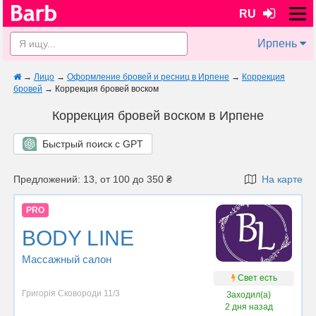
RU
Ирпень
→
Лицо
→
Оформление бровей и ресниц в Ирпене
→
Коррекция
бровей
→
Коррекция бровей воском
Коррекция бровей воском в Ирпене
Быстрый поиск с GPT
Предложений: 13, от 100 до 350 ₴
На карте
PRO
BODY LINE
Массажный салон
Свет есть
Григорія Сковороди 11/3
Заходил(а)
2 дня назад