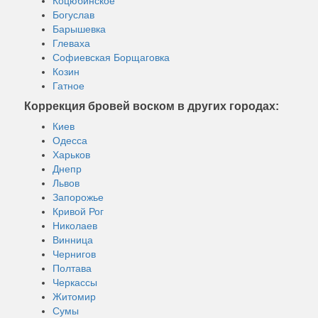
Коцюбинское
Богуслав
Барышевка
Глеваха
Софиевская Борщаговка
Козин
Гатное
Коррекция бровей воском в других городах:
Киев
Одесса
Харьков
Днепр
Львов
Запорожье
Кривой Рог
Николаев
Винница
Чернигов
Полтава
Черкассы
Житомир
Сумы