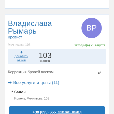
Владислава
ВР
Рымарь
бровист
Мечникова, 108
Заходил(а)
25 августа
103
Добавить
отзыв
звонка
Коррекция бровей воском
✔️
➡️ Все услуги и цены (11)
📍
Салон
Ирпень, Мечникова, 108
+38 (095) 655..
показать номер