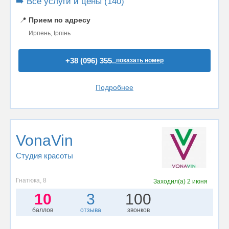
➡️ Все услуги и цены (140)
📍
Прием по адресу
Ирпень, Ірпінь
+38 (096) 355..
показать номер
Подробнее
VonaVin
Студия красоты
Гнатюка, 8
Заходил(а)
2 июня
10
3
100
баллов
отзыва
звонков