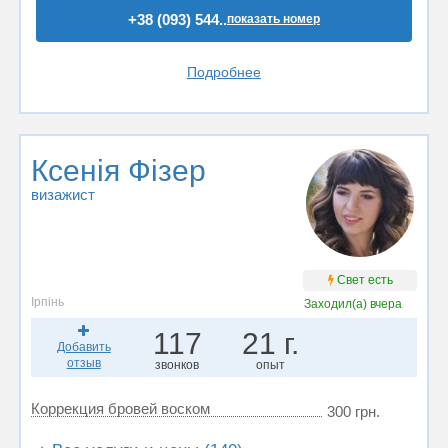
+38 (093) 544..
показать номер
Подробнее
Ксенія Фізер
визажист
Свет есть
Ірпінь
Заходил(а)
вчера
117
21 г.
Добавить
отзыв
звонков
опыт
Коррекция бровей воском
300 грн.