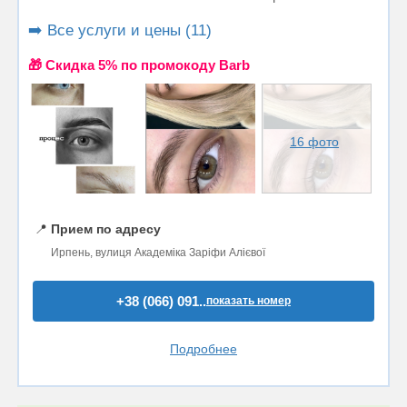
➡️ Все услуги и цены (11)
🎁 Cкидка 5% по промокоду Barb
16 фото
📍
Прием по адресу
Ирпень, вулиця Академіка Заріфи Алієвої
+38 (066) 091..
показать номер
Подробнее