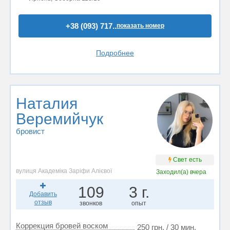
+38 (093) 717..
показать номер
Подробнее
Наталия
Веремийчук
бровист
Свет есть
вулиця Академіка Заріфи Алієвої
Заходил(а)
вчера
109
3 г.
Добавить
отзыв
звонков
опыт
Коррекция бровей воском
250 грн. / 30 мин.