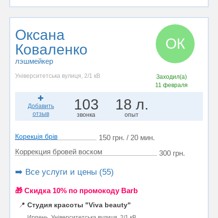
Оксана
ОК
Коваленко
лэшмейкер
Університетська вулиця, 2/1 кВ
Заходил(а)
11 февраля
103
18 л.
Добавить
отзыв
звонка
опыт
Корекція брів
150 грн. / 20 мин.
Коррекция бровей воском
300 грн.
➡️ Все услуги и цены (55)
🎁 Cкидка 10% по промокоду Barb
📍
Студия красоты "Viva beauty"
Ирпень, Університетська вулиця, 2/1 кВ