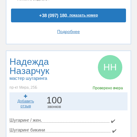
+38 (097) 180..
показать номер
Подробнее
Надежда
НН
Назарчук
мастер шугаринга
пр-кт Мира, 25Б
Проверено
вчера
100
Добавить
отзыв
звонков
Шугаринг / жен.
✔️
Шугаринг бикини
✔️