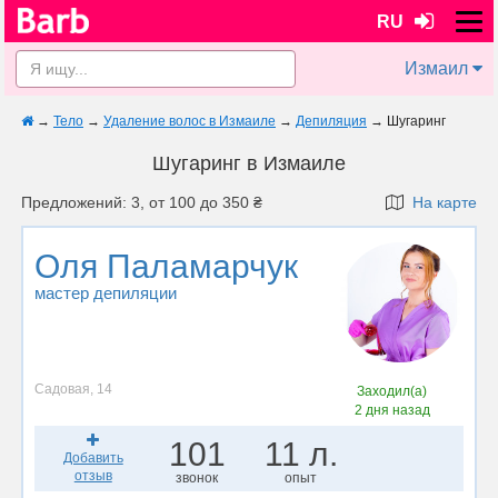
RU
Измаил
→
Тело
→
Удаление волос в Измаиле
→
Депиляция
→
Шугаринг
Шугаринг в Измаиле
Предложений: 3, от 100 до 350 ₴
На карте
Оля Паламарчук
мастер депиляции
Садовая, 14
Заходил(а)
2 дня назад
101
11 л.
Добавить
отзыв
звонок
опыт