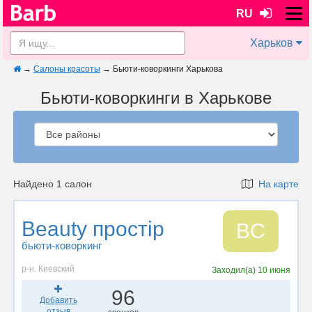
RU
Харьков
→
Салоны красоты
→
Бьюти-коворкинги Харькова
Бьюти-коворкинги в Харькове
Найдено 1 салон
На карте
Beauty простір
BС
бьюти-коворкинг
р-н. Киевский
Заходил(а)
10 июня
96
Добавить
отзыв