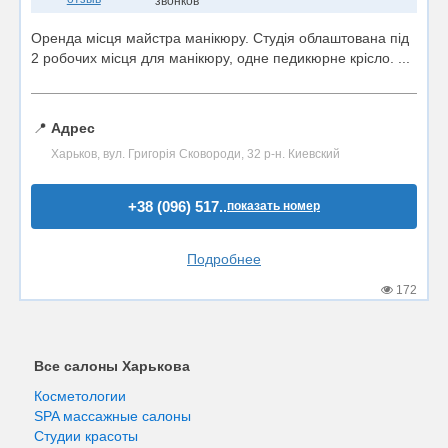
звонков
Оренда місця майстра манікюру. Студія облаштована під
2 робочих місця для манікюру, одне педикюрне крісло. ...
📍
Адрес
Харьков, вул. Григорія Сковороди, 32 р-н. Киевский
+38 (096) 517..
показать номер
Подробнее
172
Все салоны Харькова
Косметологии
SPA массажные салоны
Студии красоты