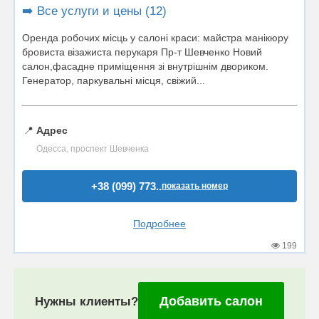
➡️ Все услуги и цены (12)
Оренда робочих місць у салоні краси: майстра манікюру
бровиста візажиста перукаря Пр-т Шевченко Новий
салон,фасадне приміщення зі внутрішнім двориком.
Генератор, паркувальні місця, свіжий...
📍
Адрес
Одесса, проспект Шевченка
+38 (099) 773..
показать номер
Подробнее
199
Добавить салон
Нужны клиенты?