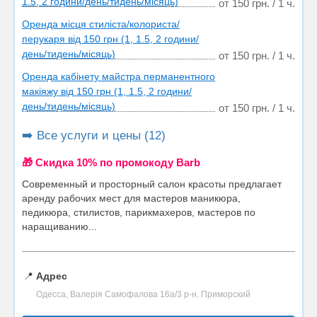
1.5, 2 години/день/тидень/місяць)
от 150 грн. / 1 ч.
Оренда місця стиліста/колориста/
перукаря від 150 грн (1, 1.5, 2 години/
день/тидень/місяць)
от 150 грн. / 1 ч.
Оренда кабінету майстра перманентного
макіяжу від 150 грн (1, 1.5, 2 години/
день/тидень/місяць)
от 150 грн. / 1 ч.
➡️ Все услуги и цены (12)
🎁 Cкидка 10% по промокоду Barb
Современный и просторный салон красоты предлагает
аренду рабочих мест для мастеров маникюра,
педикюра, стилистов, парикмахеров, мастеров по
наращиванию...
📍
Адрес
Одесса, Валерія Самофалова 16а/3 р-н. Приморский