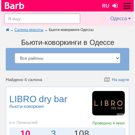
RU
Одесса
→
Салоны красоты
→
Бьюти-коворкинги Одессы
Бьюти-коворкинги в Одессе
Найдено 4 салона
На карте
LIBRO dry bar
бьюти-коворкинг
р-н. Приморский
Проверено
4 июня
10
3
108