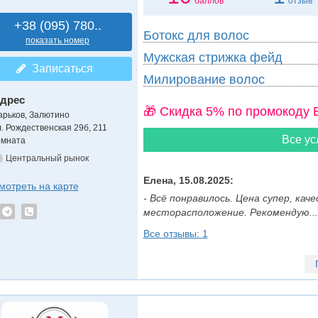
баллов
отзыв
+38 (095) 780..
Ботокс для волос
показать номер
Мужская стрижка фейд
Записаться
Милирование волос
дрес
🎁 Cкидка 5% по промокоду 
арьков, Залютино
л. Рождественская 29б, 211
Все ус
омната
Центральный рынок
Елена, 15.08.2025:
мотреть на карте
- Всё понравилось. Цена супер, ка
месторасположение. Рекомендую....
Все отзывы: 1