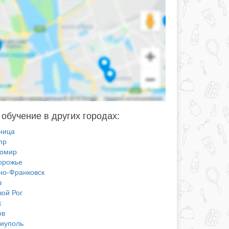
 обучение в других городах:
ница
пр
омир
орожье
но-Франковск
в
вой Рог
к
ов
иуполь