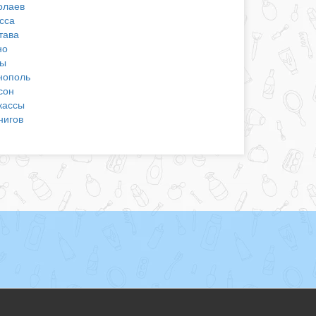
олаев
сса
тава
но
ы
нополь
сон
кассы
нигов