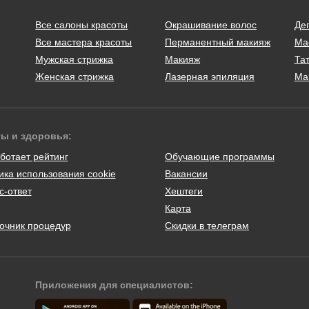
Все салоны красоты
Окрашивание волос
Де
Все мастера красоты
Перманентный макияж
Ма
Мужская стрижка
Макияж
Тат
Женская стрижка
Лазерная эпиляция
Ма
ты и здоровья:
ботает рейтинг
Обучающие программы
ика использования cookie
Вакансии
с-ответ
Хештеги
Карта
очник процедур
Скидки в телеграм
Приложения для специалистов: