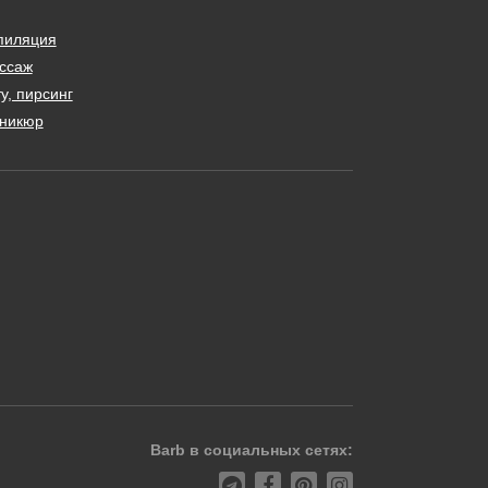
пиляция
ссаж
у, пирсинг
никюр
Barb в социальных сетях: