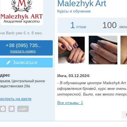
Malezhyk Art
Курсы и обучение
1
100
отзыв
звон
на Barb уже 6 л. 8 мес.
+38 (095) 735..
показать номер
Записаться
дрес
Инга, 03.12.2024:
арьков, Центральный рынок
- В обучающем центре Malezhyk Art
ождественская 29а
оформления бровей, курс мне очень
интересной. Было, как много теории,
мотреть на карте
Все отзывы: 1
сайт