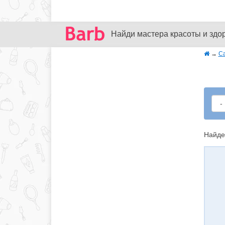
Найди мастера красоты и здо
→
С
Найде