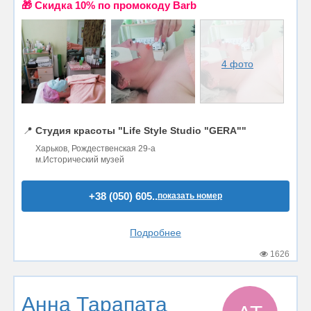
🎁 Cкидка 10% по промокоду Barb
4 фото
📍
Студия красоты "Life Style Studio "GERA""
Харьков, Рождественская 29-а
м.Исторический музей
+38 (050) 605..
показать номер
Подробнее
1626
Анна Тарапата