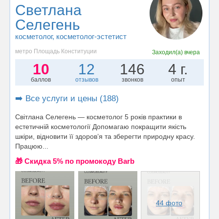
Светлана
Селегень
косметолог
, косметолог-эстетист
метро Площадь Конституции
Заходил(а)
вчера
10
12
146
4 г.
баллов
отзывов
звонков
опыт
➡️ Все услуги и цены (188)
Світлана Селегень — косметолог 5 років практики в
естетичній косметології Допомагаю покращити якість
шкіри, відновити її здоров’я та зберегти природну красу.
Працюю...
🎁 Cкидка 5% по промокоду Barb
44 фото