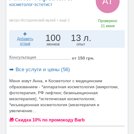
АТ
косметолог-эстетист
метро Исторический музей + ещё 2
Проверено
21 июня
100
13 л.
Добавить
отзыв
звонков
опыт
Консультация
от 150 грн.
➡️ Все услуги и цены (56)
Меня зовут Анна, я Косметолог с медицинским
образованием - *аппаратная косметология (микротоки,
фототерапия, РФ лифтинг, безиньекционная
мезотерапия); *эстетическая косметология;
*инъекционная косметология (мезотерапия и
увеличение...
🎁 Cкидка 10% по промокоду Barb