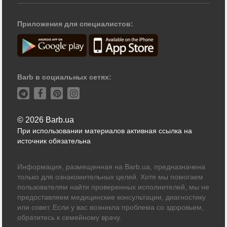
Приложения для специалистов:
Barb в социальных сетях:
© 2026 Barb.ua
При использовании материалов активная ссылка на
источник обязательна
Информация, размещенная на Barb.ua, предназначена
только для ознакомительных целей. Хотя мы помогаем
пользователям найти проверенных исполнителей, мы не
предоставляем медицинские консультации, диагностику
или совет. Если у вас возникла проблема со здоровьем,
обратитесь к семейному врачу.