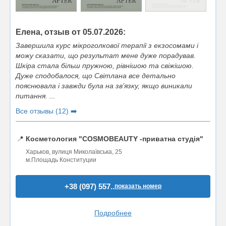
Елена, отзыв от 05.07.2026:
Завершила курс мікроголкової терапії з екзосомами і
можу сказати, що результат мене дуже порадував.
Шкіра стала більш пружною, рівнішою та свіжішою.
Дуже сподобалося, що Світлана все детально
пояснювала і завжди була на зв’язку, якщо виникали
питання. ...
Все отзывы (12) ➡️
📍
Косметология "COSMOBEAUTY -приватна студія"
Харьков, вулиця Миколаївська, 25
м.Площадь Конституции
+38 (097) 557..
показать номер
Подробнее