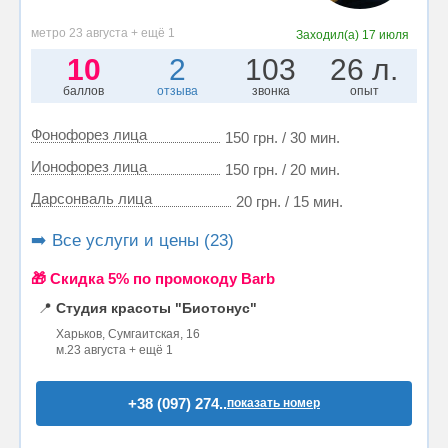
метро 23 августа + ещё 1
Заходил(а)
17 июля
10
2
103
26 л.
баллов
отзыва
звонка
опыт
Фонофорез лица
150 грн. / 30 мин.
Ионофорез лица
150 грн. / 20 мин.
Дарсонваль лица
20 грн. / 15 мин.
➡️ Все услуги и цены (23)
🎁 Cкидка 5% по промокоду Barb
📍
Студия красоты "Биотонус"
Харьков, Сумгаитская, 16
м.23 августа + ещё 1
+38 (097) 274..
показать номер