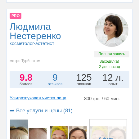
PRO
Людмила
Нестеренко
косметолог-эстетист
Полная запись
метро Турбоатом
Заходил(а)
2 дня назад
9.8
9
125
12 л.
баллов
отзывов
звонков
опыт
Ультразвуковая чистка лица
800 грн. / 60 мин.
➡️ Все услуги и цены (81)
9 фото