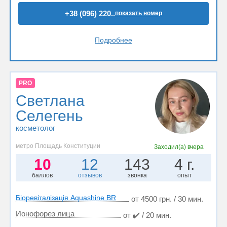
+38 (096) 220..
показать номер
Подробнее
PRO
Светлана
Селегень
косметолог
метро Площадь Конституции
Заходил(а)
вчера
10
12
143
4 г.
баллов
отзывов
звонка
опыт
Біоревіталізація Aquashine BR
от 4500 грн. / 30 мин.
Ионофорез лица
от ✔️ / 20 мин.