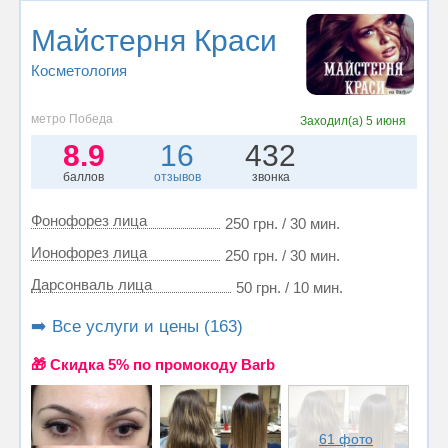
Майстерня Краси
Косметология
метро Победа
Заходил(а)
5 июня
8.9
16
432
баллов
отзывов
звонка
Фонофорез лица
250 грн. / 30 мин.
Ионофорез лица
250 грн. / 30 мин.
Дарсонваль лица
50 грн. / 10 мин.
➡️ Все услуги и цены (163)
🎁 Cкидка 5% по промокоду Barb
61 фото