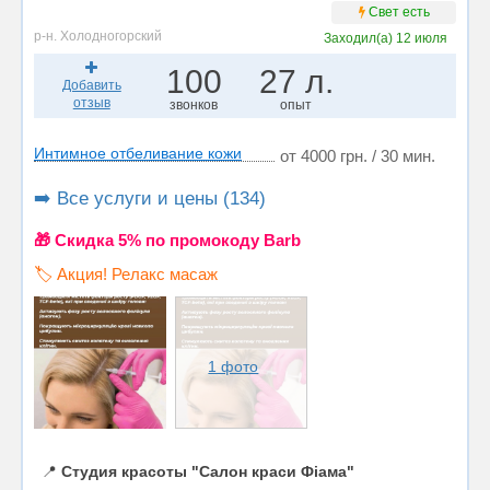
Свет есть
р-н. Холодногорский
Заходил(а)
12 июля
100
27 л.
Добавить
отзыв
звонков
опыт
Интимное отбеливание кожи
от 4000 грн. / 30 мин.
➡️ Все услуги и цены (134)
🎁 Cкидка 5% по промокоду Barb
🏷️ Акция! Релакс масаж
1 фото
📍
Студия красоты "Салон краси Фіама"