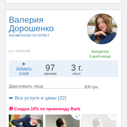
Валерия
Дорошенко
косметолог-эстетист
р-н. Киевский
Заходил(а)
6 дней назад
97
3 г.
Добавить
отзыв
звонков
опыт
Дарсонваль лица
300 грн.
➡️ Все услуги и цены (22)
🎁 Cкидка 10% по промокоду Barb