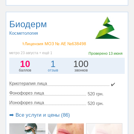
Биодерм
Косметология
⚕️Лицензия МОЗ № АЕ №638498
метро 23 августа + ещё 1
Проверено
13 июня
10
1
100
баллов
отзыв
звонков
Криотерапия лица
✔️
Фонофорез лица
520 грн.
Ионофорез лица
520 грн.
➡️ Все услуги и цены (86)