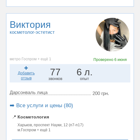
Виктория
косметолог-эстетист
метро Госпром + ещё 1
Проверено
6 июня
77
6 л.
Добавить
отзыв
звонков
опыт
Дарсонваль лица
200 грн.
➡️ Все услуги и цены (80)
📍
Косметология
Харьков, проспект Науки, 12 (п7-п17)
м.Госпром + ещё 1