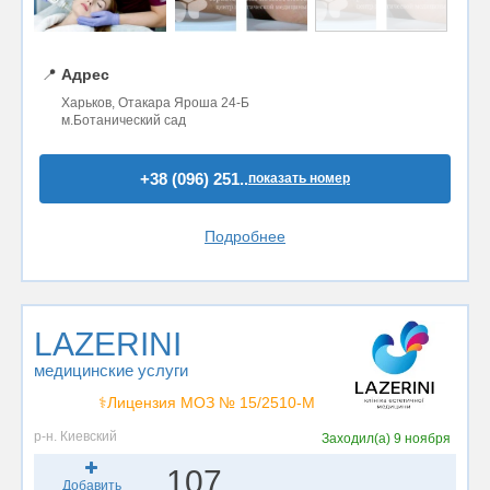
📍
Адрес
Харьков, Отакара Яроша 24-Б
м.Ботанический сад
+38 (096) 251..
показать номер
Подробнее
LAZERINI
медицинские услуги
⚕️Лицензия МОЗ № 15/2510-М
р-н. Киевский
Заходил(а)
9 ноября
107
Добавить