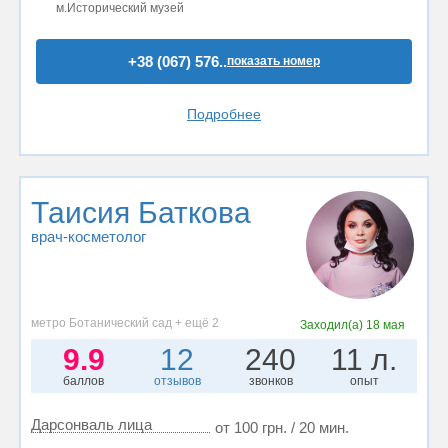
м.Исторический музей
+38 (067) 576..
показать номер
Подробнее
Таисия Баткова
врач-косметолог
метро Ботанический сад + ещё 2
Заходил(а)
18 мая
9.9
12
240
11 л.
баллов
отзывов
звонков
опыт
Дарсонваль лица
от 100 грн. / 20 мин.