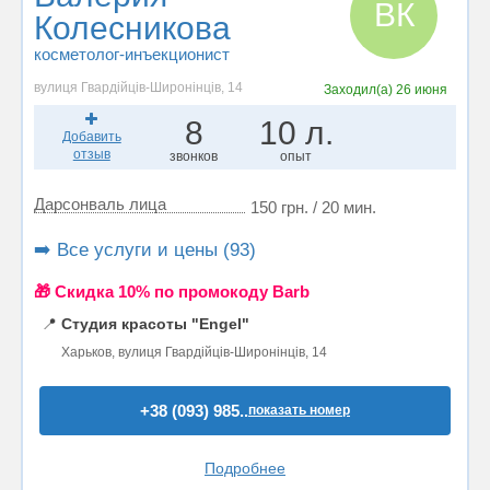
ВК
Колесникова
косметолог-инъекционист
вулиця Гвардійців-Широнінців, 14
Заходил(а)
26 июня
8
10 л.
Добавить
отзыв
звонков
опыт
Дарсонваль лица
150 грн. / 20 мин.
➡️ Все услуги и цены (93)
🎁 Cкидка 10% по промокоду Barb
📍
Студия красоты "Engel"
Харьков, вулиця Гвардійців-Широнінців, 14
+38 (093) 985..
показать номер
Подробнее