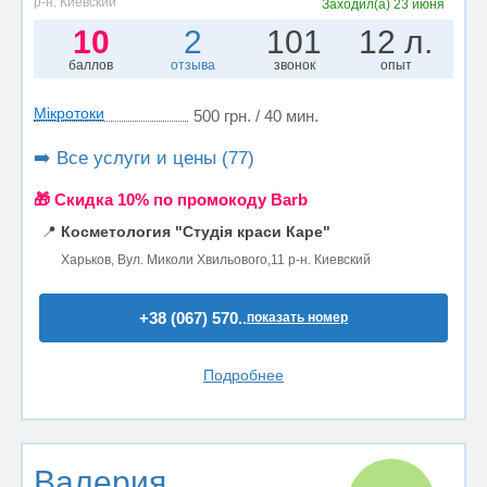
р-н. Киевский
Заходил(а)
23 июня
10
2
101
12 л.
баллов
отзыва
звонок
опыт
Мікротоки
500 грн. / 40 мин.
➡️ Все услуги и цены (77)
🎁 Cкидка 10% по промокоду Barb
📍
Косметология "Студія краси Каре"
Харьков, Вул. Миколи Хвильового,11 р-н. Киевский
+38 (067) 570..
показать номер
Подробнее
Валерия