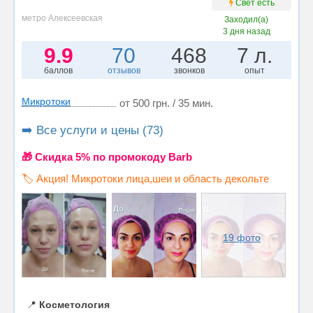
Свет есть
метро Алексеевская
Заходил(а)
3 дня назад
9.9
70
468
7 л.
баллов
отзывов
звонков
опыт
Микротоки
от 500 грн. / 35 мин.
➡️ Все услуги и цены (73)
🎁 Cкидка 5% по промокоду Barb
🏷️ Акция! Микротоки лица,шеи и область декольте
19 фото
📍
Косметология