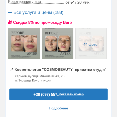
Криотерапия лица
от ✔️ / 20 мин.
➡️ Все услуги и цены (188)
🎁 Cкидка 5% по промокоду Barb
44 фото
📍
Косметология "COSMOBEAUTY -приватна студія"
Харьков, вулиця Миколаївська, 25
м.Площадь Конституции
+38 (097) 557..
показать номер
Подробнее