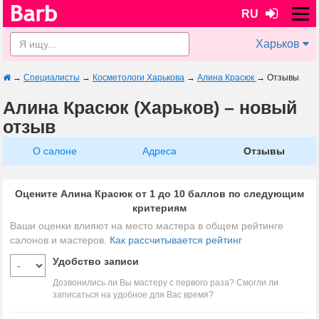
RU
Харьков
→
Специалисты
→
Косметологи Харькова
→
Алина Красюк
→
Отзывы
Алина Красюк (Харьков) – новый
отзыв
О салоне
Адреса
Отзывы
Оцените Алина Красюк от 1 до 10 баллов по следующим
критериям
Ваши оценки влияют на место мастера в общем рейтинге
салонов и мастеров.
Как рассчитывается рейтинг
Удобство записи
Дозвонились ли Вы мастеру с первого раза? Смогли ли
записаться на удобное для Вас время?