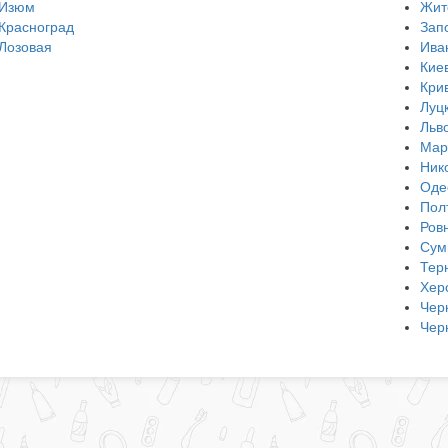
Изюм
Жит
Красноград
Зап
Лозовая
Ива
Кие
Кри
Луц
Льв
Мар
Ник
Оде
Пол
Ров
Сум
Тер
Хер
Чер
Чер