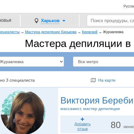
Русск
ровья
Харьков
пециалисты
→
Мастера депиляции Харькова
→
Киевский
→
Журавлевка
Мастера депиляции в
но 3 специалиста
На карте
Виктория Береби
массажист
, мастер депиляции
80
Добавить
звонк
отзыв