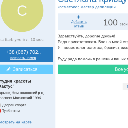
С
косметолог
, мастер депиляции
100
Добавить
звон
отзыв
Здравствуйте, дорогие друзья!
на Barb уже 5 л. 10 мес.
Рада приветствовать Вас на моей ст
Я - косметолог-эстетист, бровист, ви
+38 (067) 702..
показать номер
Буду рада помочь в решении ваших 
Записаться
Все ус
тудия красоты
Кактус"
арьков, Немышлянский р-н,
роспект Московский 199б
Дворец спорта
Турбоатом
мотреть на карте