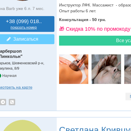
Инструктор ЛФК. Массажист - образ
на Barb уже 6 л. 7 мес.
Опыт работы 6 лет.
Консультация - 50 грн.
+38 (099) 018..
показать номер
🎁 Cкидка 10% по промокоду
Записаться
Все ус
арбершоп
Линкольн"
арьков, Шевченковский р-н,
акулина, 8/9
Научная
мотреть на карте
Светлана Кривцу