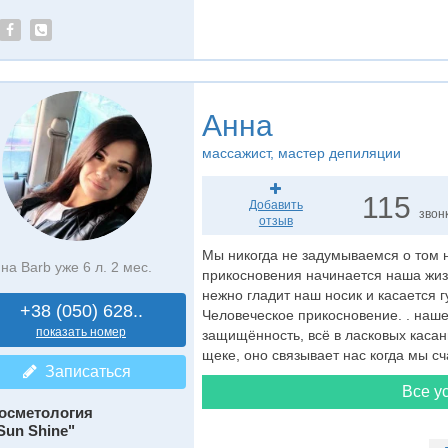
Анна
массажист
, мастер депиляции
115
Добавить
звон
отзыв
Мы никогда не задумываемся о том н
на Barb уже 6 л. 2 мес.
прикосновения начинается наша жизн
нежно гладит наш носик и касается г
+38 (050) 628..
Человеческое прикосновение. . наше
показать номер
защищённость, всё в ласковых касан
щеке, оно связывает нас когда мы сч
Записаться
Все ус
осметология
Sun Shine"