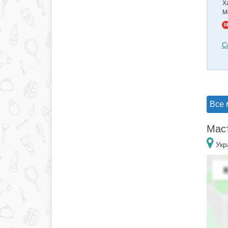
Х
М
M
С
Все 
Маст
Укр