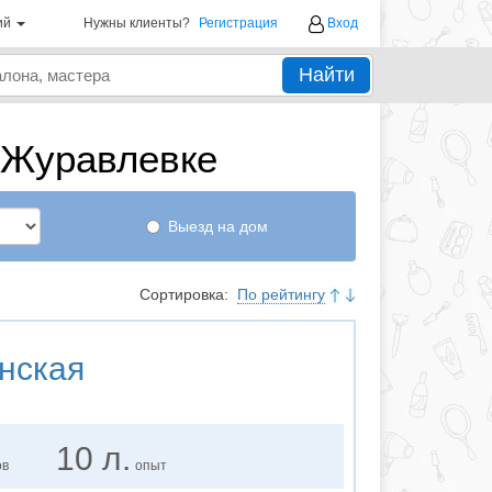
ий
Нужны клиенты?
Регистрация
Вход
Найти
 Журавлевке
Выезд на дом
Сортировка:
По рейтингу
нская
10 л.
ов
опыт