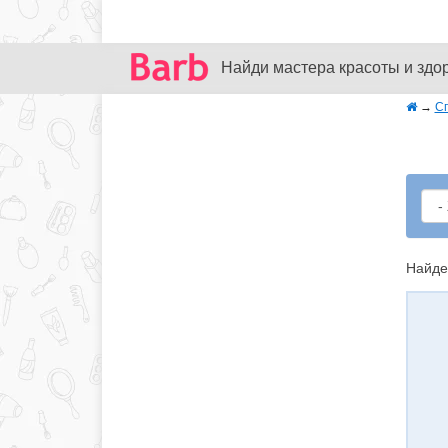
Найди мастера красоты и здо
→
С
Найде