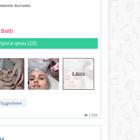
ование высшее.
 Barb
луги и цены (10)
4 фото
Подробнее
1399
н