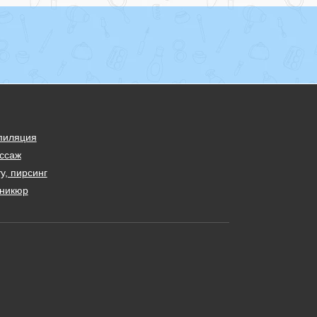
пиляция
ссаж
у, пирсинг
никюр