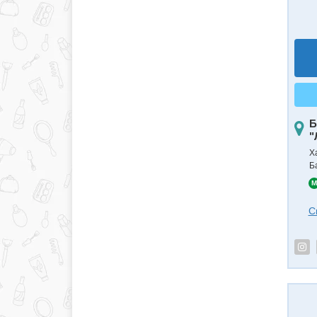
Б
"
Х
Б
M
С