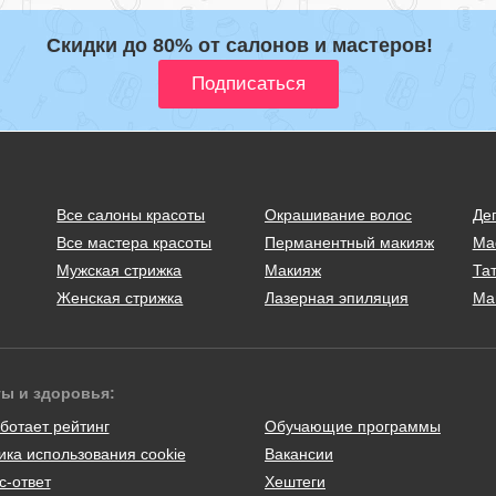
Скидки до 80% от салонов и мастеров!
Все салоны красоты
Окрашивание волос
Де
Все мастера красоты
Перманентный макияж
Ма
Мужская стрижка
Макияж
Тат
Женская стрижка
Лазерная эпиляция
Ма
ты и здоровья:
ботает рейтинг
Обучающие программы
ика использования cookie
Вакансии
с-ответ
Хештеги