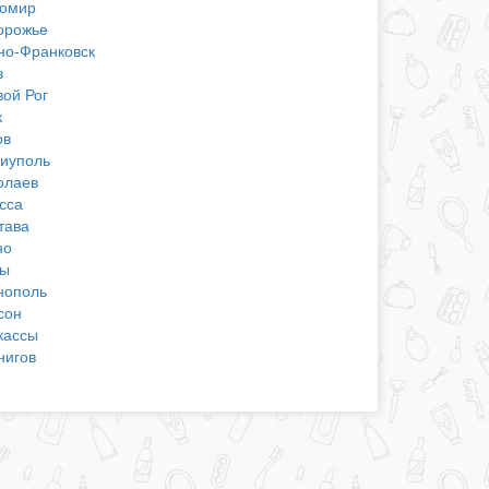
омир
орожье
но-Франковск
в
вой Рог
к
ов
иуполь
олаев
сса
тава
но
ы
нополь
сон
кассы
нигов