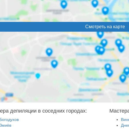
Смотреть на карте
ера депиляции в соседних городах:
Мастера
Богодухов
Вин
Змиёв
Дне