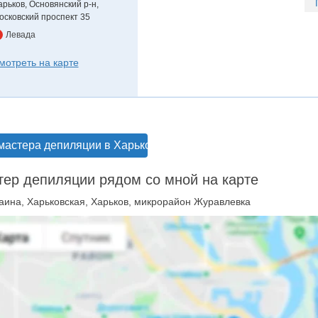
арьков, Основянский р-н,
осковский проспект 35
Левада
мотреть на карте
мастера депиляции в Харькове
ер депиляции рядом со мной на карте
аина, Харьковская, Харьков, микрорайон Журавлевка