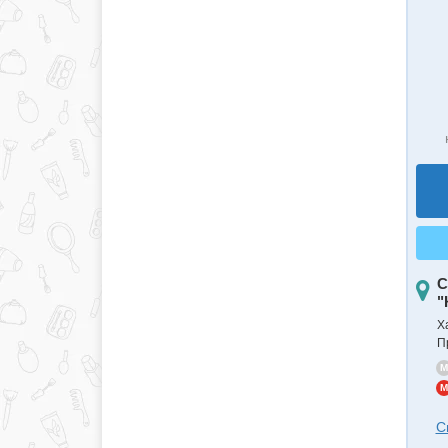
С
"
Х
П
M
M
С