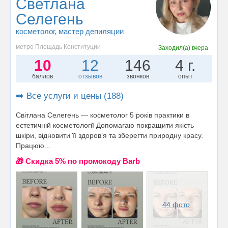
Светлана
Селегень
косметолог
, мастер депиляции
метро Площадь Конституции
Заходил(а)
вчера
10
12
146
4 г.
баллов
отзывов
звонков
опыт
➡️ Все услуги и цены (188)
Світлана Селегень — косметолог 5 років практики в
естетичній косметології Допомагаю покращити якість
шкіри, відновити її здоров’я та зберегти природну красу.
Працюю...
🎁 Cкидка 5% по промокоду Barb
44 фото