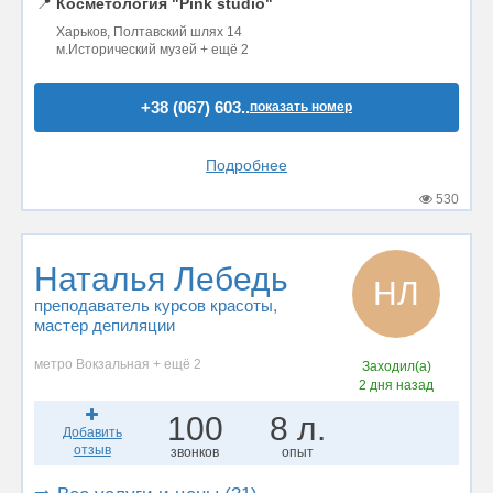
📍
Косметология "Pink studio"
Харьков, Полтавский шлях 14
м.Исторический музей + ещё 2
+38 (067) 603..
показать номер
Подробнее
530
Наталья Лебедь
НЛ
преподаватель курсов красоты
,
мастер депиляции
метро Вокзальная + ещё 2
Заходил(а)
2 дня назад
100
8 л.
Добавить
отзыв
звонков
опыт