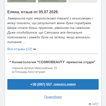
Елена, отзыв от 05.07.2026:
Завершила курс мікроголкової терапії з екзосомами і
можу сказати, що результат мене дуже порадував.
Шкіра стала більш пружною, рівнішою та свіжішою.
Дуже сподобалося, що Світлана все детально
пояснювала і завжди була на зв’язку, якщо виникали
питання. ...
Все отзывы (12) ➡️
📍
Косметология "COSMOBEAUTY -приватна студія"
Харьков, вулиця Миколаївська, 25
м.Площадь Конституции
+38 (097) 557..
показать номер
Подробнее
3457