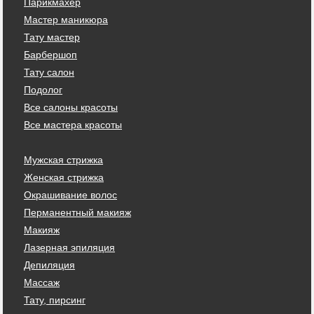
Парикмахер
Мастер маникюра
Тату мастер
Барбершоп
Тату салон
Подолог
Все салоны красоты
Все мастера красоты
Мужская стрижка
Женская стрижка
Окрашивание волос
Перманентный макияж
Макияж
Лазерная эпиляция
Депиляция
Массаж
Тату, пирсинг