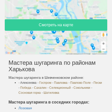
Смотреть на карте
Мастера шугаринга по районам
Харькова
Мастера шугаринга в Шевченковском районе:
- Алексеевка
-
Госпром
-
Павловка
-
Павлово Поле
-
Пески
-
Победа
-
Сахалин
-
Селекционный
-
Сокольники
-
Сосновая горка
-
Шатиловка
Мастера шугаринга в соседних городах:
Лозовая