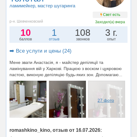
ламимейкер
, мастер шугаринга
Свет есть
р-н. Шевченковский
Заходил(а)
вчера
10
1
108
3 г.
баллов
отзыв
звонков
опыт
➡️ Все услуги и цены (24)
Мене звати Анастасія, я - майстер депіляції та
ламінування вій у Харкові. Працюю з воском і цукровою
пастою, виконую депіляцію будь-яких зон. Допомагаю...
27 фото
romashkino_kino, отзыв от 16.07.2026: