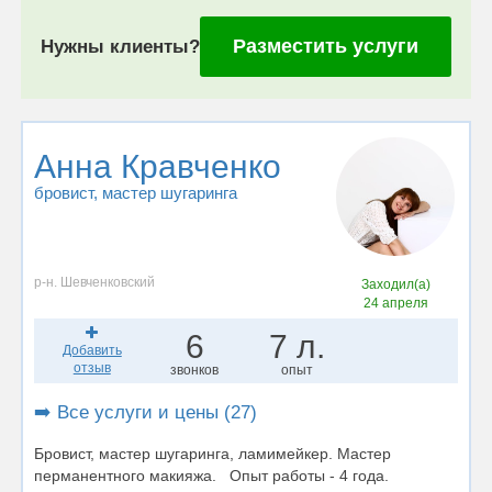
Разместить услуги
Нужны клиенты?
Анна Кравченко
бровист
, мастер шугаринга
р-н. Шевченковский
Заходил(а)
24 апреля
6
7 л.
Добавить
отзыв
звонков
опыт
➡️ Все услуги и цены (27)
Бровист, мастер шугаринга, ламимейкер. Мастер
перманентного макияжа. Опыт работы - 4 года.