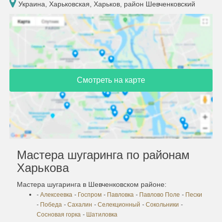
Украина, Харьковская, Харьков, район Шевченковский
Смотреть на карте
Мастера шугаринга по районам
Харькова
Мастера шугаринга в Шевченковском районе:
-
Алексеевка
-
Госпром
-
Павловка
-
Павлово Поле
-
Пески
-
Победа
-
Сахалин
-
Селекционный
-
Сокольники
-
Сосновая горка
-
Шатиловка