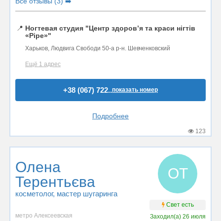
Все отзывы (3) ➡️
📍
Ногтевая студия "Центр здоров’я та краси нігтів
«Pipe»"
Харьков, Людвига Свободи 50-а р-н. Шевченковский
Ещё 1 адрес
+38 (067) 722..
показать номер
Подробнее
123
Oлена
OТ
Терентьєва
косметолог
, мастер шугаринга
Свет есть
метро Алексеевская
Заходил(а)
26 июля