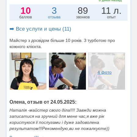
10
3
89
11 л.
баллов
отзыва
звонков
опыт
➡️ Все услуги и цены (11)
Майстер з досвідом більше 10 років. З турботою про
кожного клієнта.
4 фото
Олена, отзыв от 24.05.2025:
Наталія -майстер свого діла!!!! Завжди можна
записатися на зручний для мене час,я вже рік
користуюся її послугами і дуже задоволена
результатом!!!Рекомендую,ви не пожалкуєте))