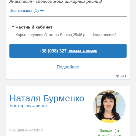
Анастасия - спонсор моих шикарных ресниц!
Все отзывы (1) ➡️
📍
Частный кабинет
Харьков, вулиця Отакара Яроша,25/46 р-н. Шевченковский
+38 (098) 327..
показать номер
Подробнее
241
Наталя Бурменко
мастер шугаринга
р-н. Шевченковский
Заходил(а)
6 дней назад