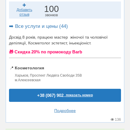
100
Добавить
отзыв
звонков
➡️ Все услуги и цены (44)
Досвід 8 років, працюю мастер жіночої та чоловічої
депіляції, Косметолог эстетист, іньекціоніст.
🎁 Cкидка 20% по промокоду Barb
📍
Косметология
Харьков, Проспект Людвіга Свободи 35В
м.Алексеевская
+38 (067) 902..
показать номер
Подробнее
136