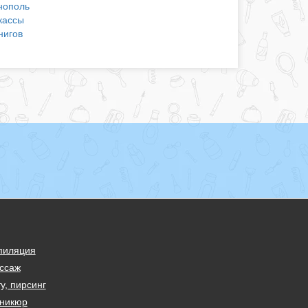
нополь
кассы
нигов
пиляция
ссаж
у, пирсинг
никюр