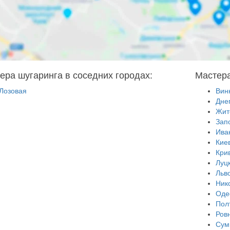
ера шугаринга в соседних городах:
Мастера
Лозовая
Вин
Дне
Жит
Зап
Ива
Кие
Кри
Луц
Льв
Ник
Оде
Пол
Ров
Сум