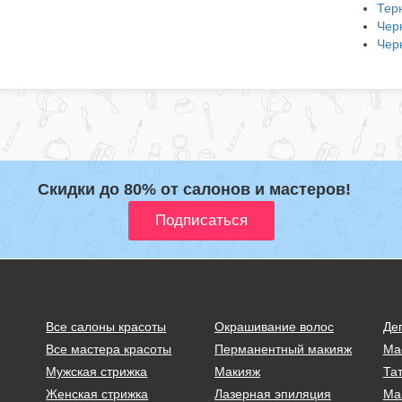
Тер
Чер
Чер
Скидки до 80% от салонов и мастеров!
Все салоны красоты
Окрашивание волос
Де
Все мастера красоты
Перманентный макияж
Ма
Мужская стрижка
Макияж
Тат
Женская стрижка
Лазерная эпиляция
Ма