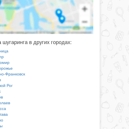
 шугаринга в других городах:
ница
пр
омир
орожье
но-Франковск
в
вой Рог
к
ов
олаев
сса
тава
но
ы