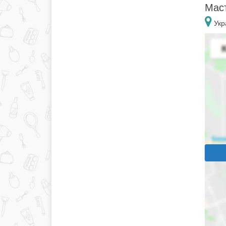
Маст
Укр