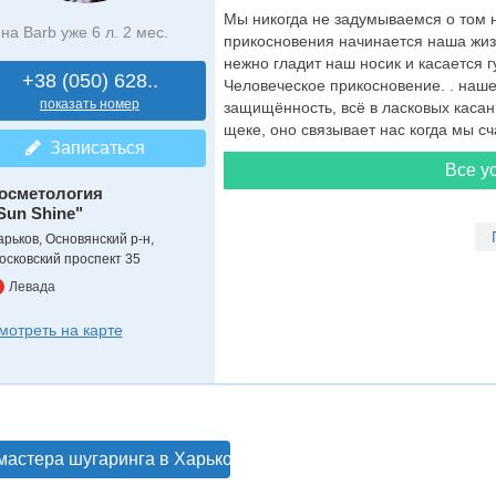
Мы никогда не задумываемся о том н
на Barb уже 6 л. 2 мес.
прикосновения начинается наша жизн
нежно гладит наш носик и касается г
+38 (050) 628..
Человеческое прикосновение. . наше
показать номер
защищённость, всё в ласковых касан
щеке, оно связывает нас когда мы сч
Записаться
Все ус
осметология
Sun Shine"
арьков, Основянский р-н,
осковский проспект 35
Левада
мотреть на карте
мастера шугаринга в Харькове