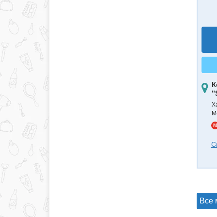
К
"
Х
М
M
С
Все 