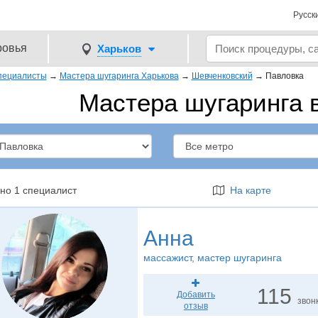
Русск
ровья
Харьков
пециалисты
→
Мастера шугаринга Харькова
→
Шевченковский
→
Павловка
Мастера шугаринга 
но 1 специалист
На карте
Анна
массажист
, мастер шугаринга
115
Добавить
звон
отзыв