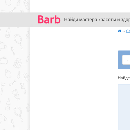
Найди мастера красоты и здо
→
С
Найде