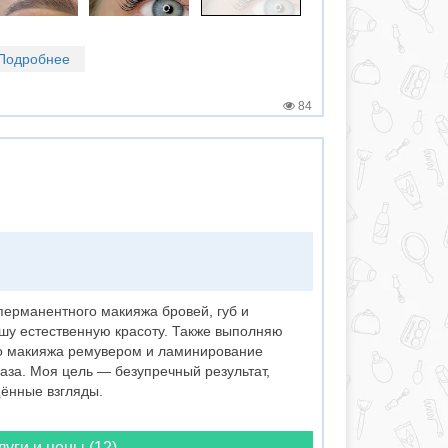
Подробнее
84
рманентного макияжа бровей, губ и
шу естественную красоту. Также выполняю
о макияжа ремувером и ламинирование
аза. Моя цель — безупречный результат,
щённые взгляды.
луги и цены (12)