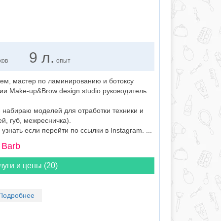
9 л.
ков
опыт
жем, мастер по ламинированию и ботоксу
дии Make-up&Brow design studio руководитель
 набираю моделей для отработки техники и
й, губ, межресничка).
знать если перейти по ссылки в Instagram. ...
 Barb
луги и цены (20)
Подробнее