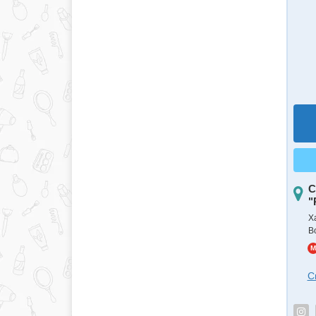
С
"
Х
В
M
С