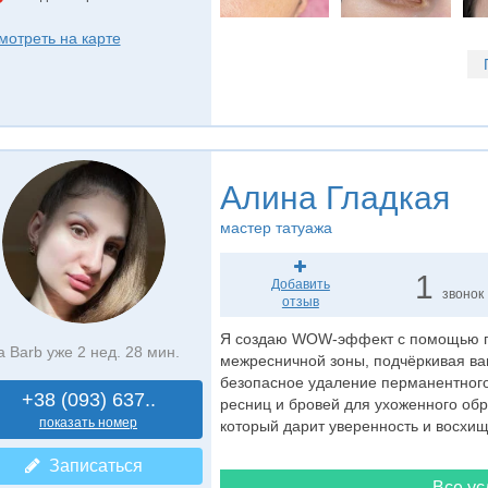
мотреть на карте
Алина Гладкая
мастер татуажа
1
Добавить
звонок
отзыв
Я создаю WOW-эффект с помощью пе
а Barb уже 2 нед. 28 мин.
межресничной зоны, подчёркивая ва
безопасное удаление перманентног
+38 (093) 637..
ресниц и бровей для ухоженного обр
показать номер
который дарит уверенность и восхи
Записаться
Все ус