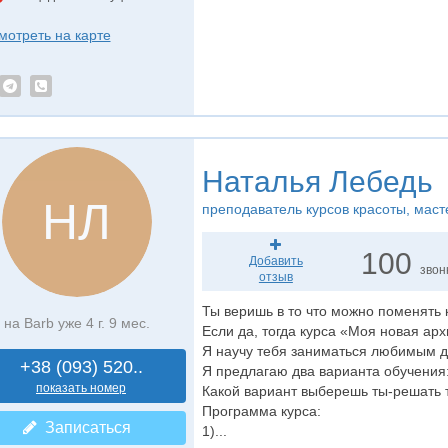
мотреть на карте
Наталья Лебедь
НЛ
преподаватель курсов красоты
, маст
100
Добавить
звон
отзыв
Ты веришь в то что можно поменять 
на Barb уже 4 г. 9 мес.
Если да, тогда курса «Моя новая арх
Я научу тебя заниматься любимым де
+38 (093) 520..
Я предлагаю два варианта обучения:
показать номер
Какой вариант выберешь ты-решать 
Программа курса:
Записаться
1)...