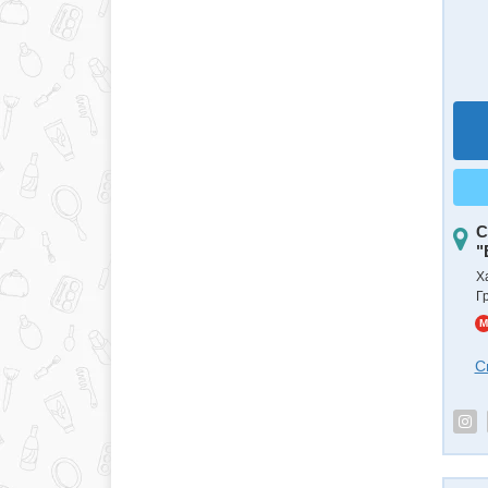
С
"
Х
Г
M
С