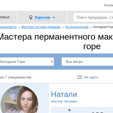
Русск
ровья
Харьков
пециалисты
→
Мастера татуажа Харькова
→
Холодногорский
→
Холодная Го
Мастера перманентного мак
горе
но 7 специалистов
На карте
Натали
мастер татуажа