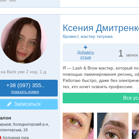
Ксения Дмитренк
бровист
, мастер татуажа
1
Добавить
звонок
отзыв
Я — Lash & Brow мастер, который по
на Barb уже 2 нед. 1 д.
помощью ламинирования ресниц, оф
Работаю быстро, даже без электриче
+38 (097) 355..
тех, кто хочет освоить профессию.
показать номер
Все ус
Записаться
алон
арьков, Холодногорский р-н,
олонтерська, 19
Холодная гора