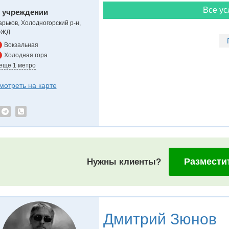
Все ус
 учреждении
арьков, Холодногорский р-н,
ЖД
Вокзальная
Холодная гора
 еще 1 метро
мотреть на карте
Размести
Нужны клиенты?
Дмитрий Зюнов