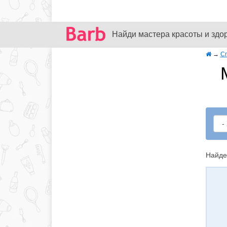
Найди мастера красоты и здо
→
С
Найде