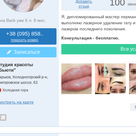
100
Добавить
звон
отзыв
Я, дипломированный мастер пермане
на Barb уже 6 л. 8 мес.
выполняю лазерное удаление тату и
лазером последнего поколения.
+38 (095) 858..
Консультация - бесплатно.
показать номер
Все ус
Записаться
тудия красоты
Бьюти"
арьков, Холодногорский р-н,
ригоровское шоссе, 63
Холодная гора
мотреть на карте