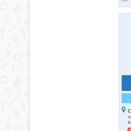
С
Х
В
M