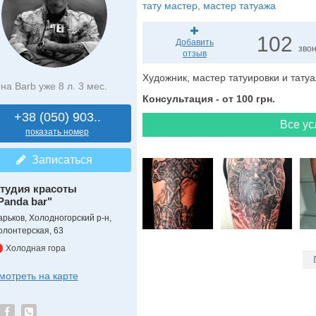
тату мастер
, мастер татуажа
102
Добавить
зво
отзыв
Художник, мастер татуировки и татуа
на Barb уже 8 л. 3 мес.
Консультация - от 100 грн.
+38 (050) 903..
Все ус
показать номер
Записаться
тудия красоты
Panda bar"
арьков, Холодногорский р-н,
олонтерская, 63
Холодная гора
мотреть на карте