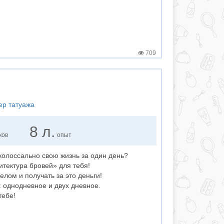
709
ер татуажа
8 л.
ков
опыт
колоссально свою жизнь за один день?
итектура бровей» для тебя!
лом и получать за это деньги!
 однодневное и двух дневное.
тебе!