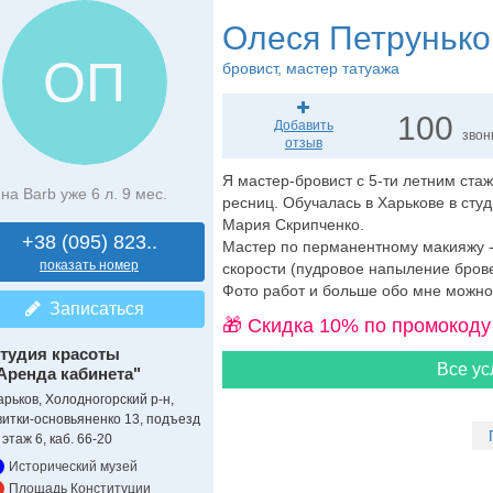
Олеся Петрунько
ОП
бровист
, мастер татуажа
100
Добавить
звон
отзыв
Я мастер-бровист с 5-ти летним ста
на Barb уже 6 л. 9 мес.
ресниц. Обучалась в Харькове в сту
Мария Скрипченко.
+38 (095) 823..
Мастер по перманентному макияжу -
показать номер
скорости (пудровое напыление брове
Фото работ и больше обо мне можно у
Записаться
🎁 Cкидка 10% по промокоду
тудия красоты
Все ус
Аренда кабинета"
арьков, Холодногорский р-н,
витки-основьяненко 13, подъезд
 этаж 6, каб. 66-20
Исторический музей
Площадь Конституции