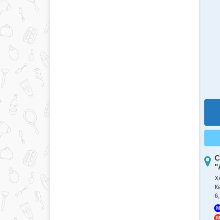
С
"
Х
К
6,
M
M