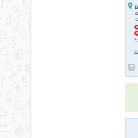
В
Х
Ю
M
M
+
С