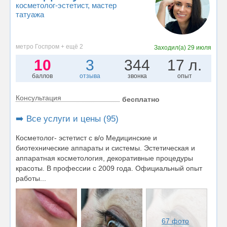
косметолог-эстетист
, мастер
татуажа
метро Госпром + ещё 2
Заходил(а)
29 июля
10
3
344
17 л.
баллов
отзыва
звонка
опыт
Консультация
бесплатно
➡️ Все услуги и цены (95)
Косметолог- эстетист с в/о Медицинские и
биотехнические аппараты и системы. Эстетическая и
аппаратная косметология, декоративные процедуры
красоты. В профессии с 2009 года. Официальный опыт
работы...
67 фото