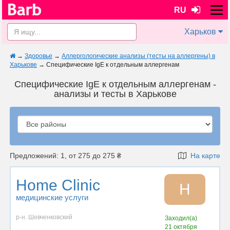
RU
Харьков
→
Здоровье
→
Аллергологические анализы (тесты на аллергены) в
Харькове
→
Специфические IgE к отдельным аллергенам
Специфические IgE к отдельным аллергенам -
анализы и тесты в Харькове
Предложений: 1, от 275 до 275 ₴
На карте
Home Clinic
H
медицинские услуги
р-н. Шевченковский
Заходил(а)
21 октября