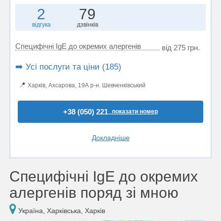
2
79
відгука
дзвінків
Специфічні IgE до окремих алергенів
від 275 грн.
➡️ Усі послуги та ціни (185)
📍
Харків, Ахсарова, 19А р-н. Шевченківський
+38 (050) 221..
показати номер
Докладніше
Специфічні IgE до окремих
алергенів поряд зі мною
Україна, Харківська, Харків