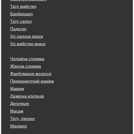
Тату майстер
Барбершоп
Тату салон
Подолог
Усі салони краси
Усі майстри краси
Чоловіча стрижка
Жіноча стрижка
Фарбування волосся
Перманентний макіяж
Макіяж
Лазерна епіляція
Депіляція
Масаж
Тату, пірсинг
Манікюр