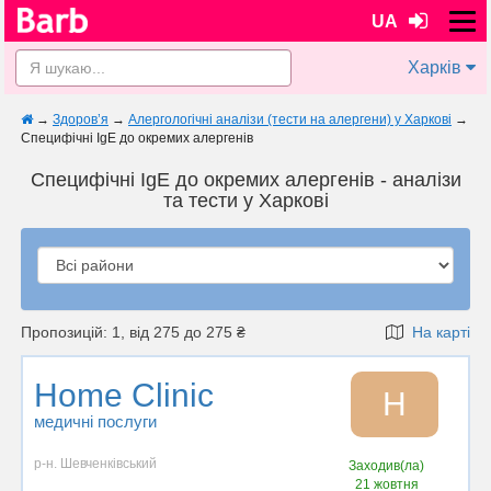
UA
Харків
→
Здоров’я
→
Алергологічні аналізи (тести на алергени) у Харкові
→
Специфічні IgE до окремих алергенів
Специфічні IgE до окремих алергенів - аналізи
та тести у Харкові
Пропозицій: 1, від 275 до 275 ₴
На карті
Home Clinic
H
медичні послуги
р-н. Шевченківський
Заходив(ла)
21 жовтня