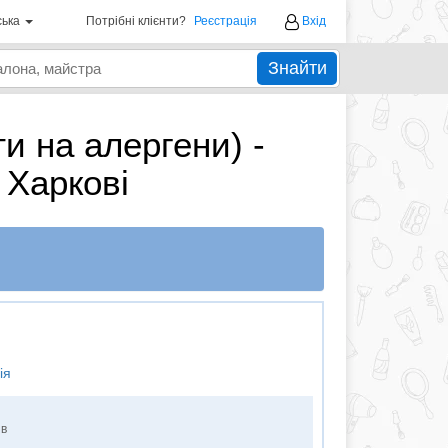
ська
Потрібні клієнти?
Реєстрація
Вхід
Знайти
ти на алергени) -
 Харкові
ія
ів