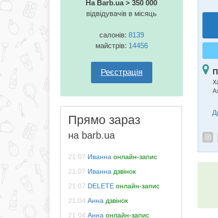
На Barb.ua > 350 000
відвідувачів в місяць
салонів:
8139
майстрів:
14456
Реєстрація
П
Ха
А
Д
Прямо зараз
на barb.ua
21:07
Иванна
онлайн-запис
21:07
Иванна
дзвінок
21:07
DELETE
онлайн-запис
21:04
Анна
дзвінок
21:04
Анна
онлайн-запис