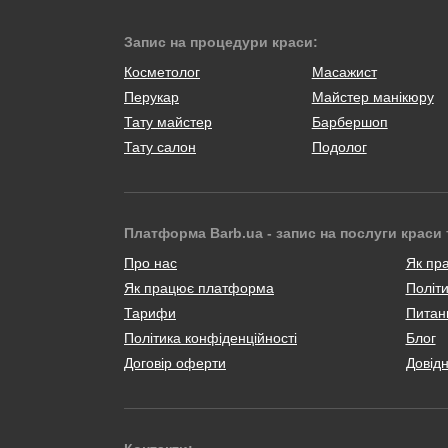
Запис на процедури краси:
Косметолог
Масажист
Перукар
Майстер манікюру
Тату майстер
Барбершоп
Тату салон
Подолог
Платформа Barb.ua - запис на послуги краси 
Про нас
Як пр
Як працює платформа
Політи
Тарифи
Питанн
Політика конфіденційності
Блог
Договір оферти
Довід