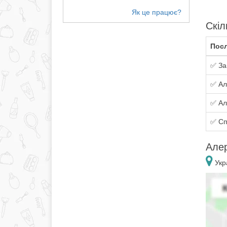
Скіл
Посл
✅ За
✅ Ал
✅ Ал
✅ Сп
Алер
Укра