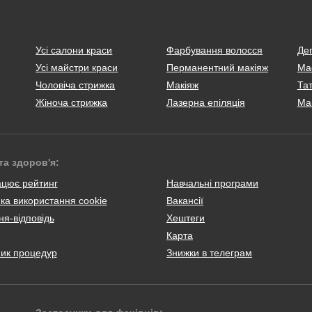
Усі салони краси
Фарбування волосся
Деп
Усі майстри краси
Перманентний макіяж
Ма
Чоловіча стрижка
Макіяж
Тат
Жіноча стрижка
Лазерна епіляція
Ма
та здоров'я:
ацює рейтинг
Навчальні програми
ка використання cookie
Вакансії
я-відповідь
Хештеги
Карта
ник процедур
Знижки в телеграм