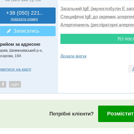
Загальний IgE (імуноглобулін E заг
+38 (050) 221..
Специфічні IgE до окремих алерген
показати номер
Алергопанель (респіраторні алерге
Записатись
Усі пос
рийом за адресою
рків, Шевченківський р-н,
Додати відгук
хсарова, 19А
ивитися на карті
сайт
Розмістит
Потрібні клієнти?