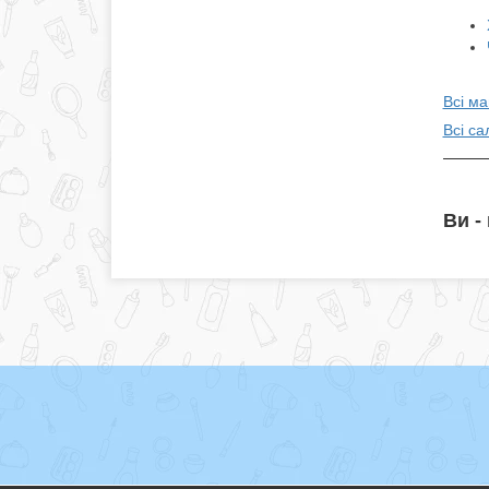
Всі ма
Всі са
Ви -