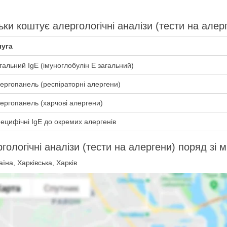
ьки коштує алергологічні аналізи (тести на алер
уга
гальний IgE (імуноглобулін E загальний)
ергопанель (респіраторні алергени)
ергопанель (харчові алергени)
ецифічні IgE до окремих алергенів
гологічні аналізи (тести на алергени) поряд зі 
їна, Харківська, Харків