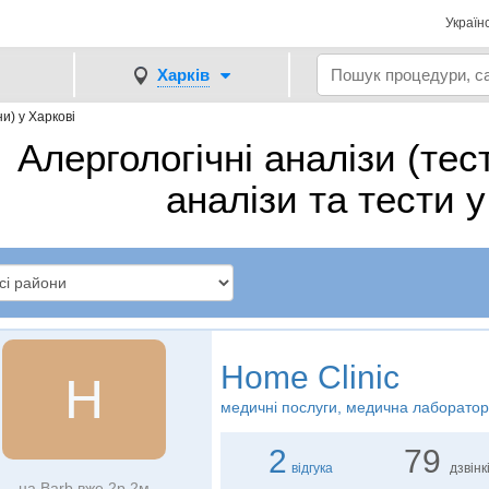
Україн
Харків
и) у Харкові
Алергологічні аналізи (тес
аналізи та тести у
Home Clinic
H
медичні послуги, медична лаборатор
2
79
відгука
дзвінк
на Barb вже 2р 2м