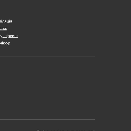
іляція
саж
у, пірсинг
нікюр