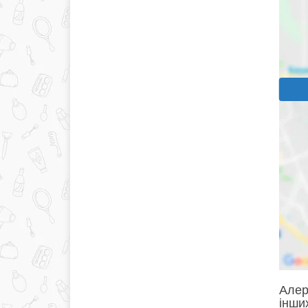
Алер
інших