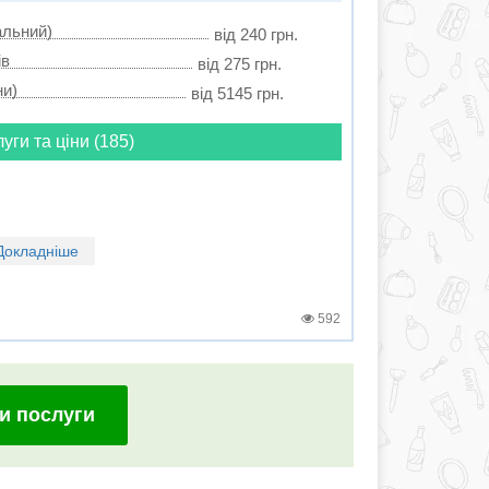
альний)
від 240 грн.
ів
від 275 грн.
ни)
від 5145 грн.
луги та ціни (185)
Докладніше
592
и послуги