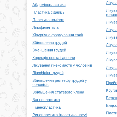
Лікув
Абдомінопластика
Лікув
Пластика сідниць
голов
Пластика гомілок
Лікув
Ліпофілінг тіла
Лікува
Хірургічне формування талії
Лікува
Збільшення грудей
Лікув
Зменшення грудей
Лікув
Корекція соска і ареоли
Лікув
Лікування гінекомастії у чоловіків
Лікув
Ліпофілінг грудей
Лікува
Збільшення рельєфу грудей у
Прийо
чоловіків
Круго
Збільшення статевого члена
Верхн
Вагінопластика
Ендос
Гіменопластика
Плати
Ринопластика (пластика носу)