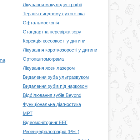
Лікування макулодистрофії
Терапія синдрому сухого ока
Офтальмоскопія
Стандартна перевірка зору
Корекція косоокості у дитини
Лікування короткозорості у дитини
Ортопантомограма
oma
Лікування ясен лазером
Видалення зуба ультразвуком
Видалення зубів під наркозом
Відбілювання зубів Beyond
Функціональна діагностика
МРТ
Відеомоніторинг ЕЕГ
Реоенцефалографія (РЕГ)