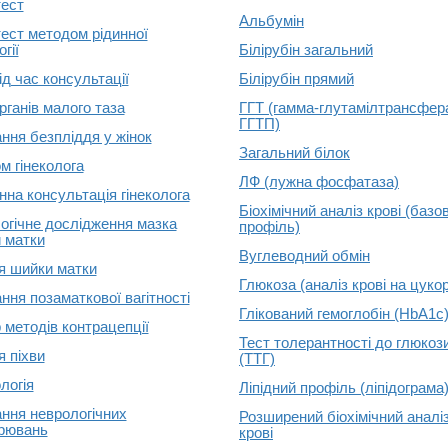
ест
Альбумін
ест методом рідинної
гії
Білірубін загальний
ід час консультації
Білірубін прямий
рганів малого таза
ГГТ (гамма-глутамілтрансфер
ГГТП)
ання безпліддя у жінок
Загальний білок
м гінеколога
ЛФ (лужна фосфатаза)
нна консультація гінеколога
Біохімічний аналіз крові (базо
огічне дослідження мазка
профіль)
 матки
Вуглеводний обмін
ія шийки матки
Глюкоза (аналіз крові на цуко
ння позаматкової вагітності
Глікований гемоглобін (HbA1c
 методів контрацепції
Тест толерантності до глюкоз
я піхви
(ТТГ)
логія
Ліпідний профіль (ліпідограма
ання неврологічних
Розширений біохімічний аналі
рювань
крові