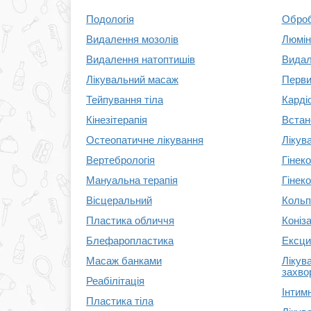
Подологія
Оброб
Видалення мозолів
Люмін
Видалення натоптишів
Видал
Лікувальний масаж
Перви
Тейпування тіла
Карді
Кінезітерапія
Встан
Остеопатичне лікування
Лікув
Вертебрологія
Гінеко
Мануальна терапія
Гінеко
Вісцеральний
Кольп
Пластика обличчя
Коніз
Блефаропластика
Ексци
Масаж банками
Лікува
захво
Реабілітація
Інтим
Пластика тіла