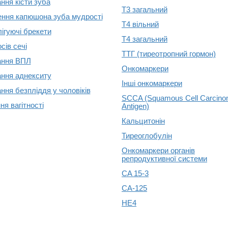
ння кісти зуба
Т3 загальний
ення капюшона зуба мудрості
Т4 вільний
ігуючі брекети
Т4 загальний
сів сечі
ТТГ (тиреотропний гормон)
ання ВПЛ
Онкомаркери
ання аднекситу
Інші онкомаркери
ання безпліддя у чоловіків
SCCA (Squamous Cell Carcin
ня вагітності
Antigen)
Кальцитонін
Тиреоглобулін
Онкомаркери органів
репродуктивної системи
CA 15-3
CA-125
HE4