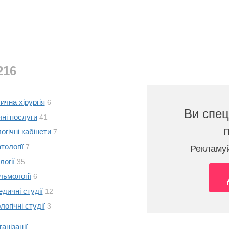
216
ична хірургія
6
Ви спец
ні послуги
41
огічні кабінети
7
тології
7
Рекламуй
логії
35
ьмології
6
дичні студії
12
огічні студії
3
ганізації