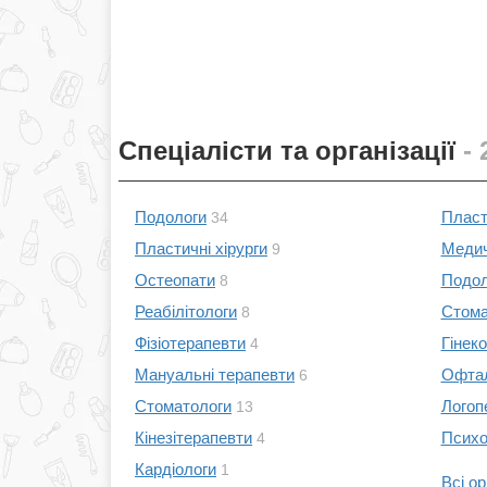
Спеціалісти та організації
- 
Подологи
Пласт
34
Пластичні хірурги
Медич
9
Остеопати
Подол
8
Реабілітологи
Стома
8
Фізіотерапевти
Гінеко
4
Мануальні терапевти
Офтал
6
Стоматологи
Логопе
13
Кінезітерапевти
Психол
4
Кардіологи
1
Всі ор