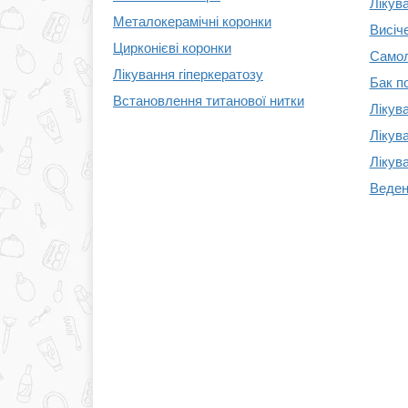
Лікува
Металокерамічні коронки
Висіч
Цирконієві коронки
Самол
Лікування гіперкератозу
Бак по
Встановлення титанової нитки
Лікув
Лікув
Лікув
Веден