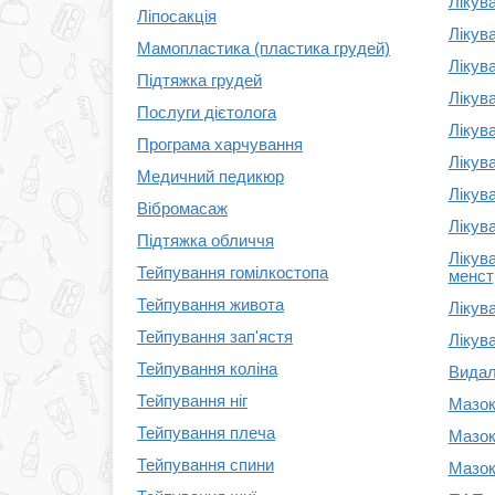
Лікув
Ліпосакція
Лікув
Мамопластика (пластика грудей)
Лікува
Підтяжка грудей
Лікув
Послуги дієтолога
Лікув
Програма харчування
Лікув
Медичний педикюр
Лікув
Вібромасаж
Лікув
Підтяжка обличчя
Лікув
Тейпування гомілкостопа
менст
Тейпування живота
Лікув
Тейпування зап'ястя
Лікув
Тейпування коліна
Видал
Тейпування ніг
Мазок
Тейпування плеча
Мазок
Тейпування спини
Мазок