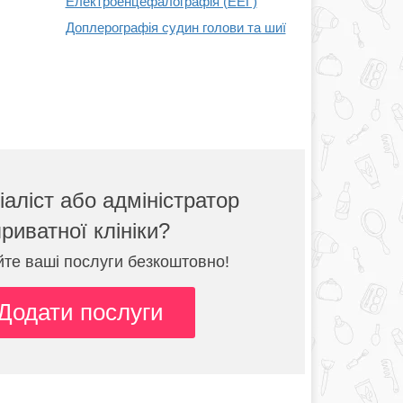
Електроенцефалографія (ЕЕГ)
Доплерографія судин голови та шиї
іаліст або адміністратор
приватної клініки?
те ваші послуги безкоштовно!
Додати послуги