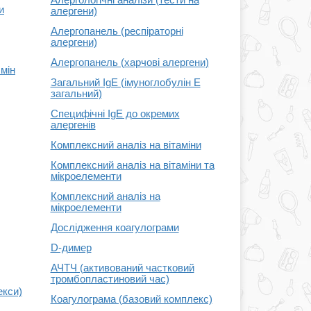
и
алергени)
Алергопанель (респіраторні
алергени)
Алергопанель (харчові алергени)
бмін
Загальний IgE (імуноглобулін E
загальний)
Специфічні IgE до окремих
алергенів
Комплексний аналіз на вітаміни
Комплексний аналіз на вітаміни та
мікроелементи
Комплексний аналіз на
мікроелементи
Дослідження коагулограми
D-димер
АЧТЧ (активований частковий
тромбопластиновий час)
екси)
Коагулограма (базовий комплекс)