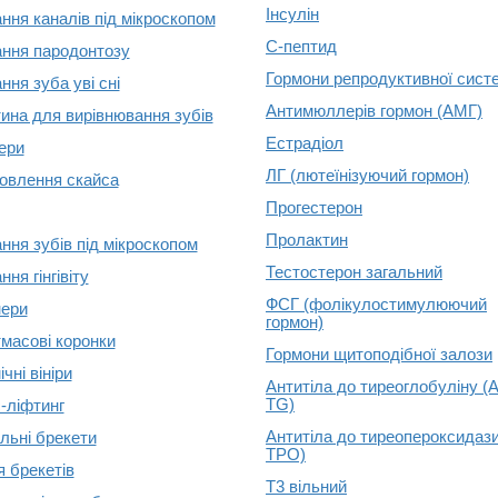
Інсулін
ання каналів під мікроскопом
С-пептид
ання пародонтозу
Гормони репродуктивної сист
ння зуба уві сні
Антимюллерів гормон (АМГ)
ина для вирівнювання зубів
Естрадіол
ери
ЛГ (лютеїнізуючий гормон)
овлення скайса
Прогестерон
Пролактин
ання зубів під мікроскопом
Тестостерон загальний
ння гінгівіту
ФСГ (фолікулостимулюючий
ери
гормон)
масові коронки
Гормони щитоподібної залози
чні вініри
Антитіла до тиреоглобуліну (A
TG)
-ліфтинг
Антитіла до тиреопероксидази 
альні брекети
TPO)
я брекетів
Т3 вільний