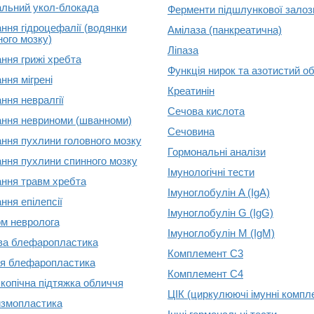
альний укол-блокада
Ферменти підшлункової залоз
ання гідроцефалії (водянки
Амілаза (панкреатична)
ного мозку)
Ліпаза
ання грижі хребта
Функція нирок та азотистий о
ння мігрені
Креатинін
ння невралгії
Сечова кислота
ання невриноми (шванноми)
Сечовина
ання пухлини головного мозку
Гормональні аналізи
ання пухлини спинного мозку
Імунологічні тести
ання травм хребта
Імуноглобулін A (IgA)
ння епілепсії
Імуноглобулін G (IgG)
м невролога
Імуноглобулін M (IgM)
ва блефаропластика
Комплемент C3
я блефаропластика
Комплемент C4
копічна підтяжка обличчя
ЦІК (циркулюючі імунні компл
змопластика