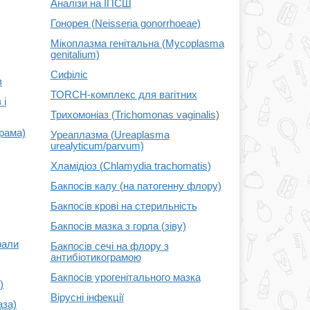
Аналізи на ІПСШ
Гонорея (Neisseria gonorrhoeae)
Мікоплазма генітальна (Mycoplasma
genitalium)
Сифіліс
в
ТОRCH-комплекс для вагітних
 і
Трихомоніаз (Trichomonas vaginalis)
грама)
Уреаплазма (Ureaplasma
urealyticum/parvum)
Хламідіоз (Chlamydia trachomatis)
Бакпосів калу (на патогенну флору)
Бакпосів крові на стерильність
Бакпосів мазка з горла (зіву)
рали
Бакпосів сечі на флору з
антибіотикограмою
Бакпосів урогенітального мазка
)
Вірусні інфекції
аза)