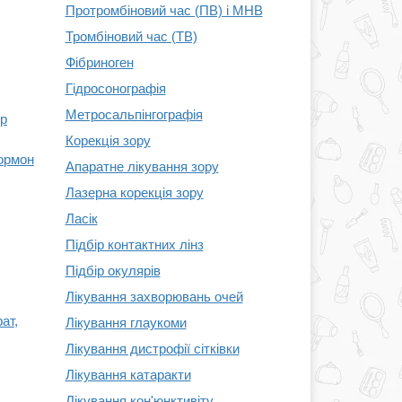
Протромбіновий час (ПВ) і МНВ
Тромбіновий час (ТВ)
Фібриноген
Гідросонографія
Метросальпінгографія
ор
Корекція зору
гормон
Апаратне лікування зору
Лазерна корекція зору
Ласік
Підбір контактних лінз
Підбір окулярів
Лікування захворювань очей
ат,
Лікування глаукоми
Лікування дистрофії сітківки
Лікування катаракти
Лікування кон'юнктивіту