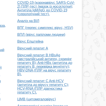
COVID-19 (коронавірус SARS-CoV-
2) ПЛР-тест (мазок із носоглотки);
Антитіла IgM/IgG до COVID-19
(серологічний тест).
Аналіз на ВІЛ
аза,
ВПГ (герпес симплекс вірус, HSV)
ВПЛ (вірус папіломи людини)
Вірус Епштейна
Вірусний гепатит A
вий
Вірусний гепатит B HBsAg
(австралійський антиген, скринінг
гепатиту B); Anti-HBs (антитіла до
гепатиту B, перевірка імунітету);
р)
HBV-DNA (ПЛР на вірус гепатиту
B).
)
Вірусний гепатит C Anti-HCV
и
(антитіла до вірусу гепатиту C);
HCV-RNA (ПЛР діагностика
)
гепатиту C).
з
ЦМВ (цитомегаловірус)
Алергологічні аналізи (тести на