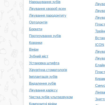
Нарощування зубів
Лікув
Лікування хвороб ясен
Лікув
Лікування пародонтиту
Лікува
Ортодонтія
Пласт
Брекети
Трейн
Протезування зубів
Встан
Коронки
ICON
Вініри
Лікув
Зубний міст
Лікува
Установка штифта
Елайн
Хірургічна стоматологія
Пласт
Імплантація зубів
Керамі
Видалення зубів
Синус
Лікування карієсу
Лінгв
Чистка зубів ультразвуком
Знятт
Композитні вініри