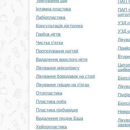
Тейпування шиї
ПАП т
Інтимна пластика
ПАП т
цитоло
Лабіопластика
УЗД п
Консультація дієтолога
УЗД о
Грибок нігтів
Лікув
Чистка п'ятки
Прийо
Протезування ногтей
Втори
Видалення врослого нігтя
Цитол
Лікування оніхолізису
шийки
Лікування бородавок на стопі
Біопс
Лікування тріщин на п'ятах
Лікува
Отопластика
Підбір
Пластика лоба
Біопсі
Пластика підборіддя
Невро
Видалення грудок Біша
Лікув
захво
Хейлопластика