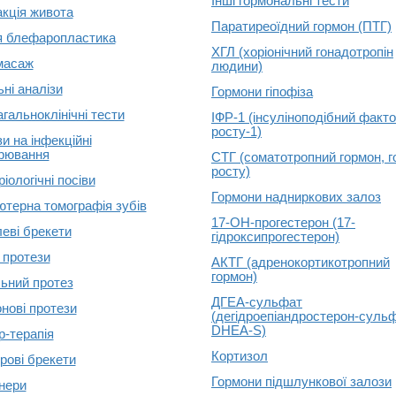
Інші гормональні тести
акція живота
Паратиреоїдний гормон (ПТГ)
 блефаропластика
ХГЛ (хоріонічний гонадотропін
масаж
людини)
ні аналізи
Гормони гіпофіза
агальноклінічні тести
ІФР-1 (інсуліноподібний факт
росту-1)
и на інфекційні
рювання
СТГ (соматотропний гормон, 
росту)
іологічні посіви
Гормони надниркових залоз
ютерна томографія зубів
17-ОН-прогестерон (17-
еві брекети
гідроксипрогестерон)
 протези
АКТГ (адренокортикотропний
гормон)
ьний протез
ДГЕА-сульфат
нові протези
(дегідроепіандростерон-сульф
DHEA-S)
р-терапія
Кортизол
рові брекети
Гормони підшлункової залози
нери