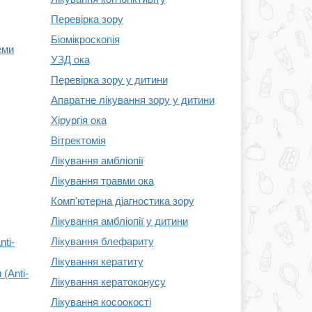
Перевірка зору
Біомікроскопія
еми
УЗД ока
Перевірка зору у дитини
Апаратне лікування зору у дитини
Хірургія ока
Вітректомія
Лікування амбліопії
Лікування травми ока
Комп'ютерна діагностика зору
Лікування амбліопії у дитини
Лікування блефариту
nti-
Лікування кератиту
(Anti-
Лікування кератоконусу
Лікування косоокості