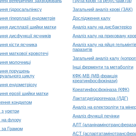
ання венеричних захворювань
Група крові та резус-фактор
ання гідросальпінксу
Загальний аналіз крові (ЗАК)
ння гіперплазії ендометрія
Дослідження калу
ання дисплазії шийки матки
Аналіз калу на дисбактеріоз
ання дисфункції яєчників
Аналіз калу на приховану кро
ання кісти яєчника
Аналіз калу на яйця гельмінтів
паразитів
ання маткової кровотечі
Загальний аналіз калу (копро
ання молочниці
Інші ферменти та метаболіти
ання порушень
руального циклу
КФК-МВ (MB-фракція
креатинфосфокінази)
ання ендометріозу
Креатинфосфокіназа (КФК)
ання ерозії шийки матки
Лактатдегідрогеназа (ЛДГ)
ення кондилом
Аналіз на електроліти та міне
 з уретри
Аналіз функції печінки
 на флору
АЛТ (аланінамінотрансфераза
 за Грамом
АСТ (аспартатамінотрансфер