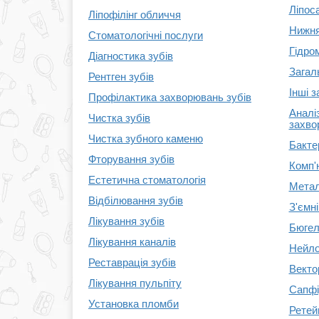
Ліпос
Ліпофілінг обличчя
Нижня
Стоматологічні послуги
Гідро
Діагностика зубів
Загаль
Рентген зубів
Інші з
Профілактика захворювань зубів
Аналіз
Чистка зубів
захво
Чистка зубного каменю
Бактер
Фторування зубів
Комп'
Естетична стоматологія
Метал
Відбілювання зубів
З'ємні
Лікування зубів
Бюгел
Лікування каналів
Нейло
Реставрація зубів
Векто
Лікування пульпіту
Сапфі
Установка пломби
Ретей