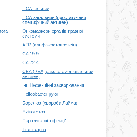
ПСА вільний
ПСА загальний (простатичний
специфічний антиген)
лога
Онкомаркери органів травної
системи
AFP (альфа-фетопротеїн)
CA 19-9
CA 72-4
CEA (РЕА, раково-ембріональний
антиген)
Інші інфекційні захворювання
Helicobacter pylori
Бореліоз (хвороба Лайма)
Ехінококоз
Паразитарні інфекції
Токсокароз