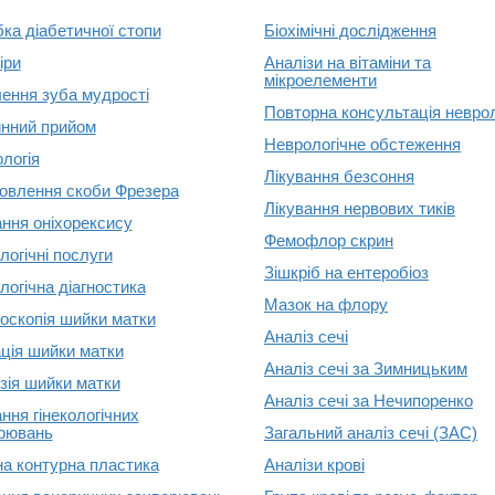
ка діабетичної стопи
Біохімічні дослідження
іри
Аналізи на вітаміни та
мікроелементи
ення зуба мудрості
Повторна консультація невро
нний прийом
Неврологічне обстеження
ологія
Лікування безсоння
овлення скоби Фрезера
Лікування нервових тиків
ання оніхорексису
Фемофлор скрин
логічні послуги
Зішкріб на ентеробіоз
логічна діагностика
Мазок на флору
оскопія шийки матки
Аналіз сечі
ація шийки матки
Аналіз сечі за Зимницьким
зія шийки матки
Аналіз сечі за Нечипоренко
ння гінекологічних
рювань
Загальний аналіз сечі (ЗАС)
на контурна пластика
Аналізи крові