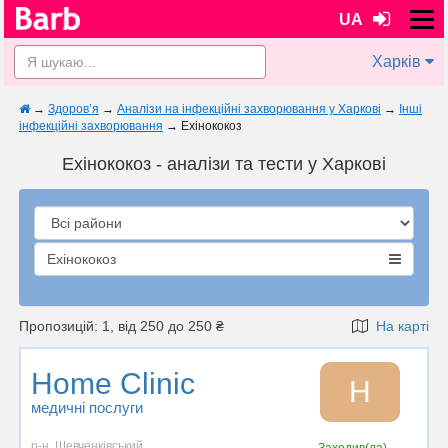
UA
Харків
→
Здоров’я
→
Аналізи на інфекційні захворювання у Харкові
→
Інші
інфекційні захворювання
→
Ехінококоз
Ехінококоз - аналізи та тести у Харкові
Ехінококоз
Пропозицій: 1, від 250 до 250 ₴
На карті
Home Clinic
H
медичні послуги
р-н. Шевченківський