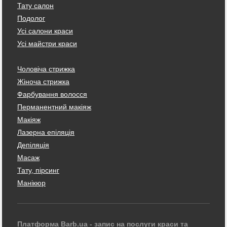
Тату салон
Подолог
Усі салони краси
Усі майстри краси
Чоловіча стрижка
Жіноча стрижка
Фарбування волосся
Перманентний макіяж
Макіяж
Лазерна епіляція
Депіляція
Масаж
Тату, пірсинг
Манікюр
Платформа Barb.ua - запис на послуги краси та