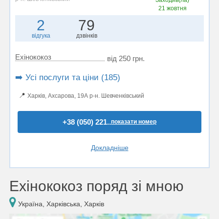
Заходив(ла)
21 жовтня
2
79
відгука
дзвінків
Ехінококоз
від 250 грн.
➡️ Усі послуги та ціни (185)
📍
Харків, Ахсарова, 19А р-н. Шевченківський
+38 (050) 221..
показати номер
Докладніше
Ехінококоз поряд зі мною
Україна, Харківська, Харків