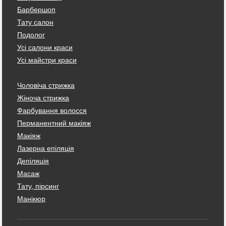
Барбершоп
Тату салон
Подолог
Усі салони краси
Усі майстри краси
Чоловіча стрижка
Жіноча стрижка
Фарбування волосся
Перманентний макіяж
Макіяж
Лазерна епіляція
Депіляція
Масаж
Тату, пірсинг
Манікюр