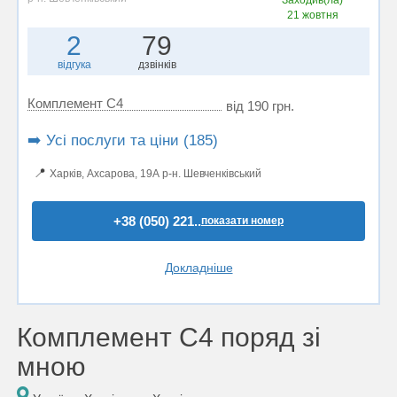
Заходив(ла)
21 жовтня
2
79
відгука
дзвінків
Комплемент C4
від 190 грн.
➡️ Усі послуги та ціни (185)
📍
Харків, Ахсарова, 19А р-н. Шевченківський
+38 (050) 221..
показати номер
Докладніше
Комплемент C4 поряд зі
мною