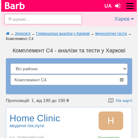
UA
Харків
→
Здоров’я
→
Гормональні аналізи у Харкові
→
Імунологічні тести
→
Комплемент C4
Комплемент C4 - аналізи та тести у Харкові
Комплемент C4
Пропозицій: 1, від 190 до 190 ₴
На карті
Home Clinic
H
медичні послуги
р-н. Шевченківський