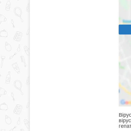
Віру
віру
гепат