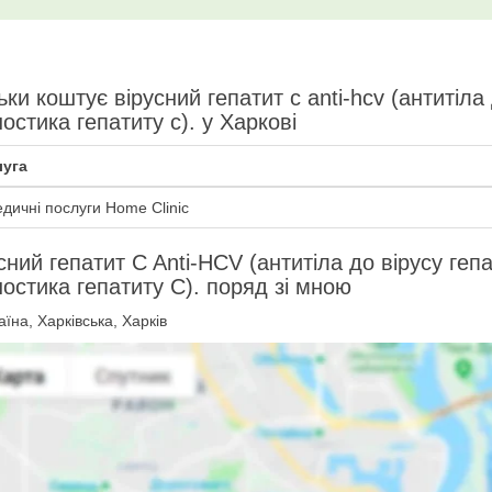
ьки коштує вірусний гепатит c anti-hcv (антитіла 
ностика гепатиту c). у Харкові
уга
дичні послуги Home Clinic
сний гепатит C Anti-HCV (антитіла до вірусу ге
ностика гепатиту C). поряд зі мною
їна, Харківська, Харків