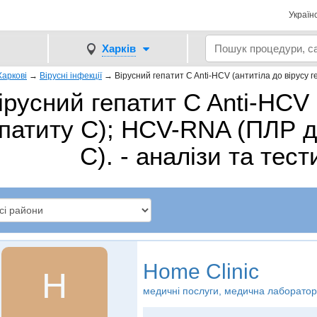
Україн
Харків
Харкові
→
Вірусні інфекції
→
Вірусний гепатит C Anti-HCV (антитіла до вірусу 
ірусний гепатит C Anti-HCV 
епатиту C); HCV-RNA (ПЛР д
C). - аналізи та тест
Home Clinic
H
медичні послуги, медична лаборатор