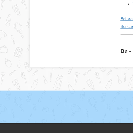
Всі ма
Всі са
Ви -