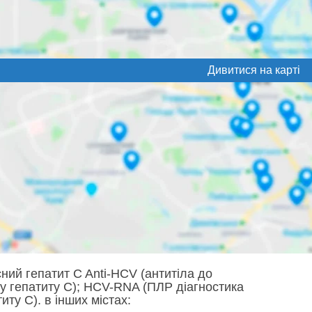
Дивитися на карті
сний гепатит C Anti-HCV (антитіла до
су гепатиту C); HCV-RNA (ПЛР діагностика
иту C). в інших містах: