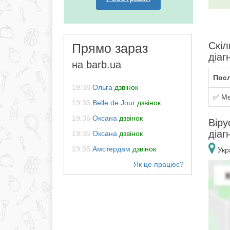
Скіл
Прямо зараз
діаг
на barb.ua
Посл
19:38
Ольга
дзвінок
✅ Ме
19:36
Belle de Jour
дзвінок
19:36
Оксана
дзвінок
Віру
діаг
19:35
Оксана
дзвінок
19:35
Амстердам
дзвінок
Укра