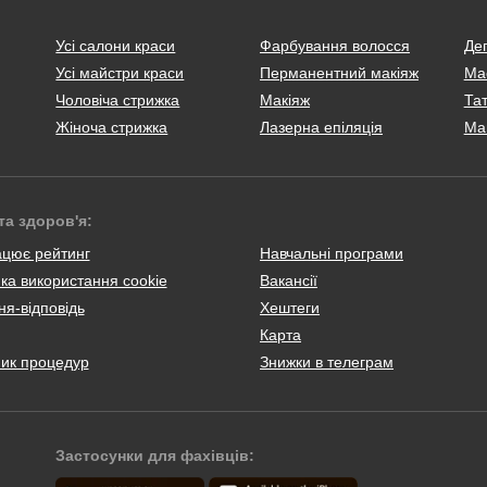
Усі салони краси
Фарбування волосся
Деп
Усі майстри краси
Перманентний макіяж
Ма
Чоловіча стрижка
Макіяж
Тат
Жіноча стрижка
Лазерна епіляція
Ма
та здоров'я:
ацює рейтинг
Навчальні програми
ка використання cookie
Вакансії
я-відповідь
Хештеги
Карта
ник процедур
Знижки в телеграм
Застосунки для фахівців: