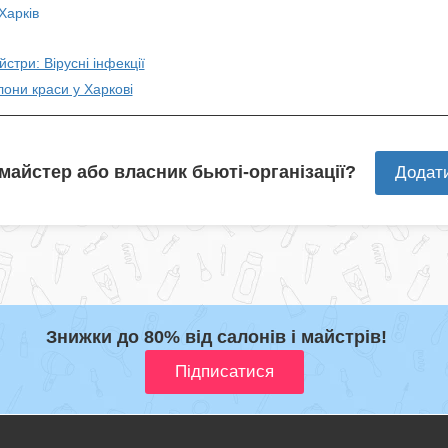
Харків
йстри: Вірусні інфекції
лони краси у Харкові
 майстер або власник бьюті-організації?
Додат
Знижки до 80% від салонів і майстрів!