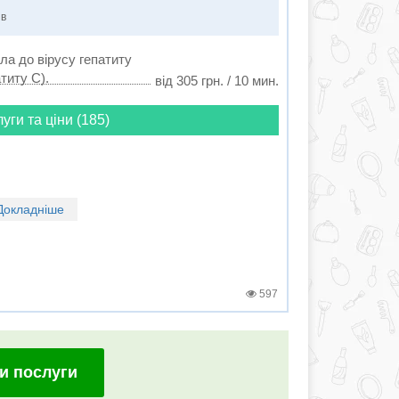
ів
ла до вірусу гепатиту
титу C).
від 305 грн. / 10 мин.
луги та ціни (185)
Докладніше
597
и послуги