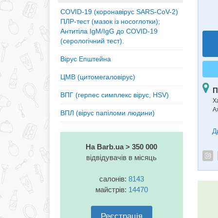
COVID-19 (коронавірус SARS-CoV-2)
ПЛР-тест (мазок із носоглотки);
Антитіла IgM/IgG до COVID-19
(серологічний тест).
Вірус Епштейна
ЦМВ (цитомегаловірус)
П
ВПГ (герпес симплекс вірус, HSV)
Ха
А
ВПЛ (вірус папіломи людини)
Д
На Barb.ua > 350 000
відвідувачів в місяць
салонів:
8143
майстрів:
14470
Реєстрація