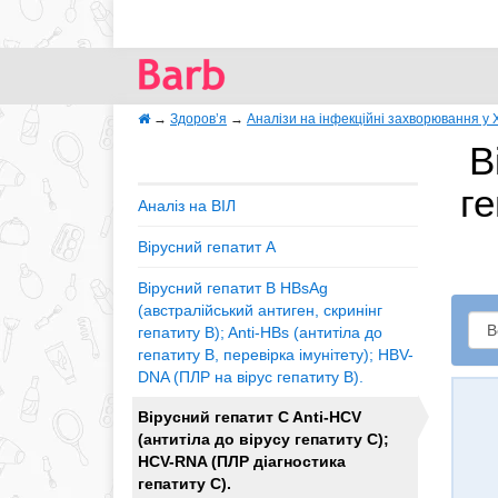
→
Здоров’я
→
Аналізи на інфекційні захворювання у 
В
г
Аналіз на ВІЛ
Вірусний гепатит A
Вірусний гепатит B HBsAg
(австралійський антиген, скринінг
гепатиту B); Anti-HBs (антитіла до
гепатиту B, перевірка імунітету); HBV-
DNA (ПЛР на вірус гепатиту B).
Вірусний гепатит C Anti-HCV
(антитіла до вірусу гепатиту C);
HCV-RNA (ПЛР діагностика
гепатиту C).