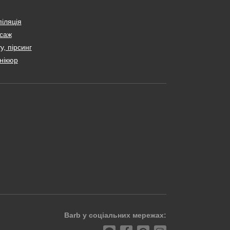
іляція
саж
у, пірсинг
нікюр
Barb у соціальних мережах: