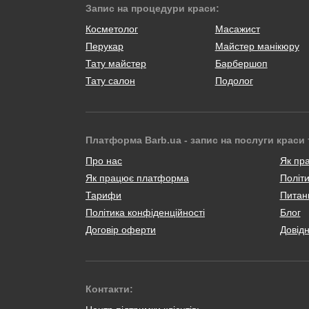
Запис на процедури краси:
Косметолог
Масажист
Перукар
Майстер манікюру
Тату майстер
Барбершоп
Тату салон
Подолог
Платформа Barb.ua - запис на послуги краси 
Про нас
Як пр
Як працює платформа
Політи
Тарифи
Питанн
Політика конфіденційності
Блог
Договір оферти
Довід
Контакти: