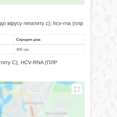
до вірусу гепатиту c); hcv-rna (плр
Середня ціна
305 грн
патиту C); HCV-RNA (ПЛР