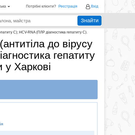
ська
Потрібні клієнти?
Реєстрація
Вхід
Знайти
гепатиту C); HCV-RNA (ПЛР діагностика гепатиту C).
(антитіла до вірусу
іагностика гепатиту
и у Харкові
ія