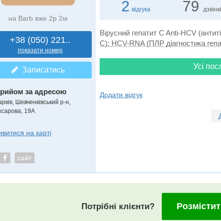
2
79
відгука
дзвінк
на Barb вже 2р 2м
Вірусний гепатит C Anti-HCV (антиті
+38 (050) 221..
C); HCV-RNA (ПЛР діагностика гепа
показати номер
Усі пос
Записатись
рийом за адресою
Додати відгук
рків, Шевченківський р-н,
хсарова, 19А
ивитися на карті
сайт
Розмістит
Потрібні клієнти?