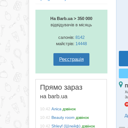
На Barb.ua > 350 000
відвідувачів в місяць
салонів:
8142
майстрів:
14448
Реєстрація
Прямо зараз
П
Ха
на barb.ua
З
M
10:42
Алiса
дзвінок
Д
10:42
Beauty room
дзвінок
10:42
Shleyf (Шлейф)
дзвінок