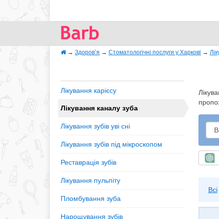
→
Здоров’я
→
Стоматологічні послуги у Харкові
→
Лік
Лікування карієсу
Лікува
пропоз
Лікування каналу зуба
Лікування зубів уві сні
Лікування зубів під мікроскопом
Ш
Реставрація зубів
Лікування пульпіту
Всі
Пломбування зуба
Нарощування зубів