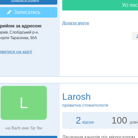
показати номер
Усі пос
Записатись
Додати відгук
рийом за адресою
рків, Слобідський р-н,
еоргія Тарасенка, 90А
ивитися на карті
Larosh
L
приватна стоматологія
2
100
відгука
дзвін
на Barb вже 5р 9м
Лікування каналів під мікроскопом