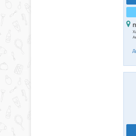
П
Ха
А
Д