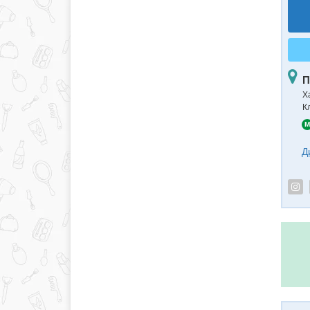
П
Ха
К
M
Д