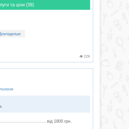
луги та ціни (38)
Докладніше
229
тологія
ка
від 1800 грн.