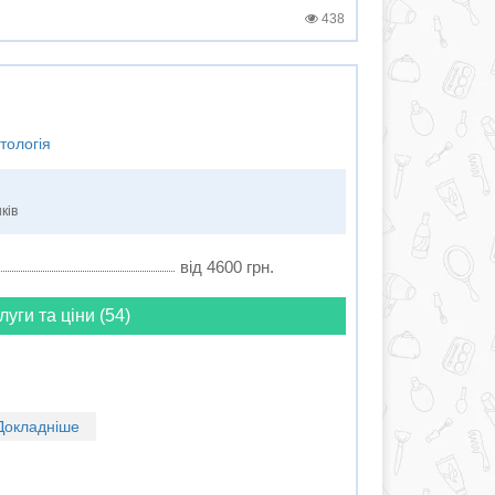
438
тологія
ків
від 4600 грн.
луги та ціни (54)
Докладніше