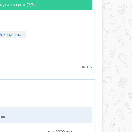
луги та ціни (33)
Докладніше
316
ків
від 2000 грн.