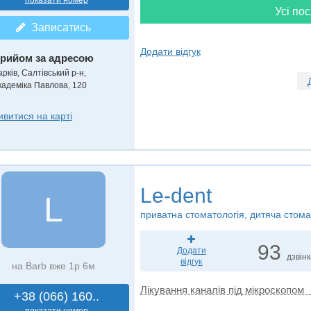
показати номер
Усі пос
Записатись
Додати відгук
рийом за адресою
рків, Салтівський р-н,
кадеміка Павлова, 120
ивитися на карті
Le-dent
L
приватна стоматологія, дитяча стома
93
Додати
дзвін
відгук
на Barb вже 1р 6м
Лікування каналів під мікроскопом
+38 (066) 160..