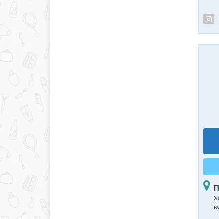
П
Ха
в