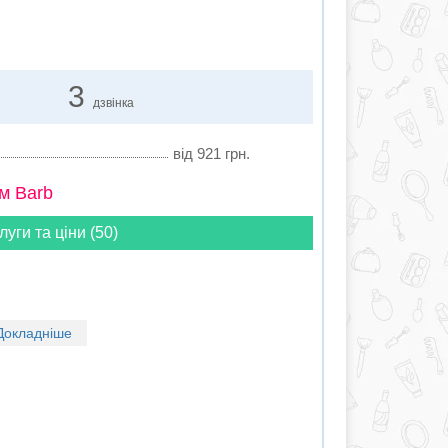
3
дзвінка
від 921 грн.
м Barb
луги та ціни (50)
Докладніше