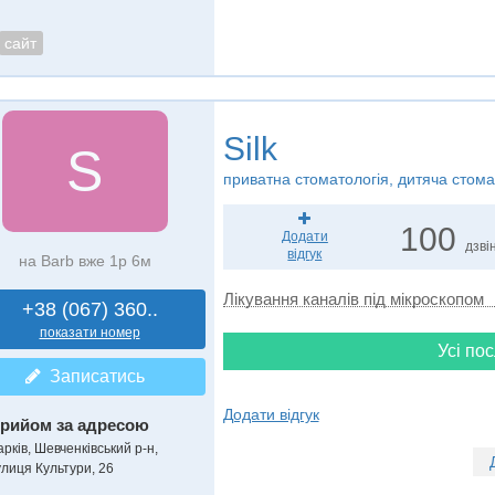
сайт
Silk
S
приватна стоматологія, дитяча стома
100
Додати
дзвін
відгук
на Barb вже 1р 6м
Лікування каналів під мікроскопом
+38 (067) 360..
показати номер
Усі пос
Записатись
Додати відгук
рийом за адресою
рків, Шевченківський р-н,
улиця Культури, 26