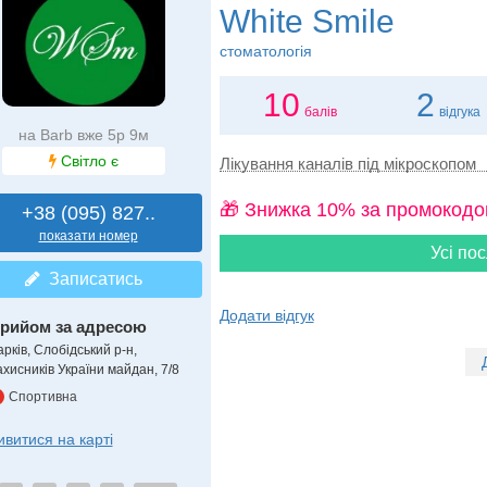
White Smile
стоматологія
10
2
балів
відгука
на Barb вже 5р 9м
Світло є
Лікування каналів під мікроскопом
🎁 Знижка 10% за промокодо
+38 (095) 827..
показати номер
Усі пос
Записатись
Додати відгук
рийом за адресою
рків, Слобідський р-н,
ахисників України майдан, 7/8
Спортивна
ивитися на карті