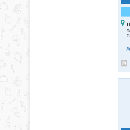
П
Ха
Г
Д