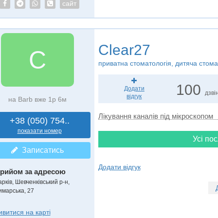
сайт
Clear27
C
приватна стоматологія, дитяча стома
100
Додати
дзвін
відгук
на Barb вже 1р 6м
Лікування каналів під мікроскопом
+38 (050) 754..
показати номер
Усі пос
Записатись
Додати відгук
рийом за адресою
рків, Шевченківський р-н,
имарська, 27
ивитися на карті