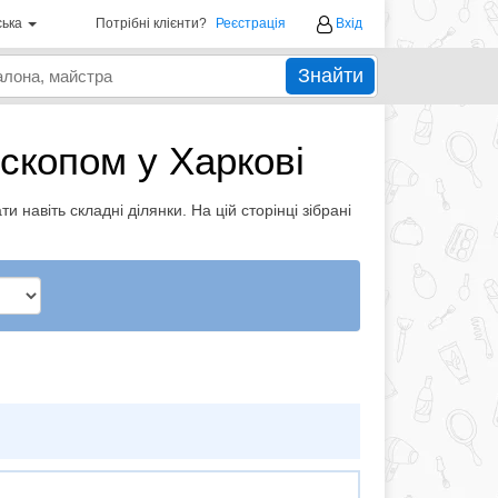
ська
Потрібні клієнти?
Реєстрація
Вхід
Знайти
оскопом у Харкові
 навіть складні ділянки. На цій сторінці зібрані
.