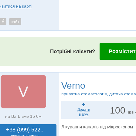
ивитися на карті
сайт
Розмістит
Потрібні клієнти?
Verno
V
приватна стоматологія, дитяча стома
100
Додати
дзвін
відгук
на Barb вже 1р 6м
Лікування каналів під мікроскопом
+38 (099) 522..