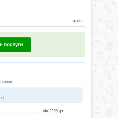
141
и послуги
тологія
ків
від 2200 грн.