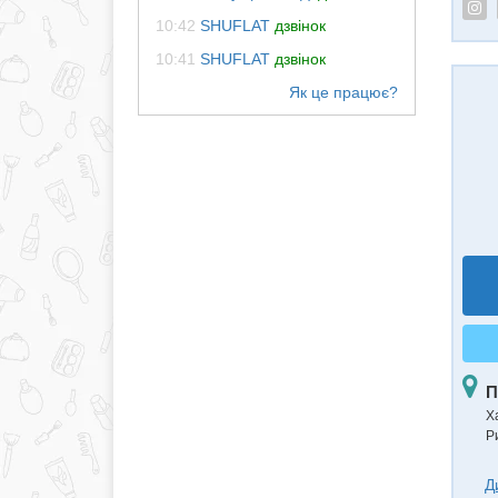
10:42
SHUFLAT
дзвінок
10:41
SHUFLAT
дзвінок
П
Ха
Р
Д