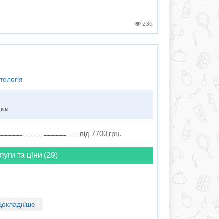
236
тологія
ків
від 7700 грн.
луги та ціни (29)
Докладніше