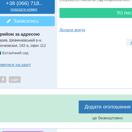
+38 (066) 718..
показати номер
Усі пос
Записатись
Додати відгук
рийом за адресою
рків, Шевченківський р-н,
лочковская, 192-а, офис 112
Ботанічний сад
ивитися на карті
сайт
Додати оголошення
це безкоштовно