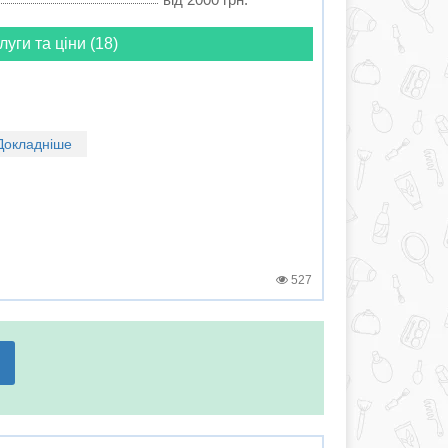
луги та ціни (18)
Докладніше
527