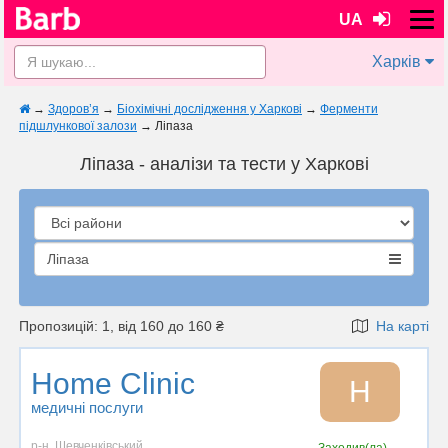
UA
Харків
→
Здоров’я
→
Біохімічні дослідження у Харкові
→
Ферменти
підшлункової залози
→
Ліпаза
Ліпаза - аналізи та тести у Харкові
Ліпаза
Пропозицій: 1, від 160 до 160 ₴
На карті
Home Clinic
H
медичні послуги
р-н. Шевченківський