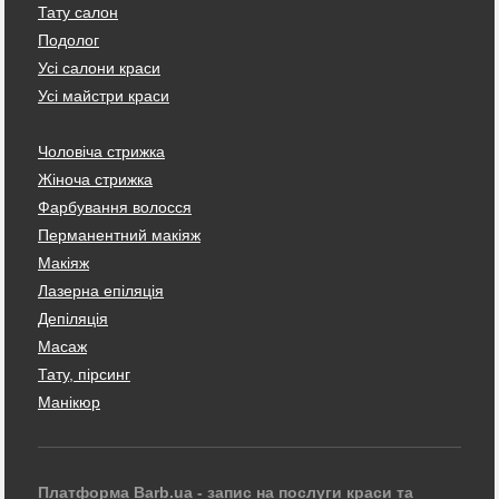
Тату салон
Подолог
Усі салони краси
Усі майстри краси
Чоловіча стрижка
Жіноча стрижка
Фарбування волосся
Перманентний макіяж
Макіяж
Лазерна епіляція
Депіляція
Масаж
Тату, пірсинг
Манікюр
Платформа Barb.ua - запис на послуги краси та