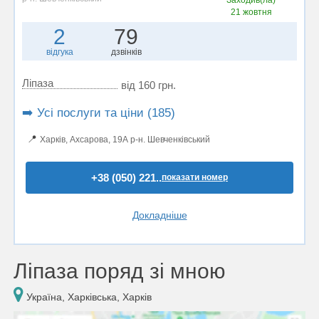
Заходив(ла)
21 жовтня
2
79
відгука
дзвінків
Ліпаза
від 160 грн.
➡️ Усі послуги та ціни (185)
📍
Харків, Ахсарова, 19А р-н. Шевченківський
+38 (050) 221..
показати номер
Докладніше
Ліпаза поряд зі мною
Україна, Харківська, Харків