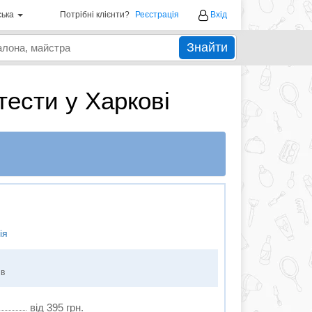
ська
Потрібні клієнти?
Реєстрація
Вхід
Знайти
тести у Харкові
ія
ів
від 395 грн.