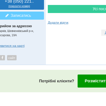
+38 (050) 221..
показати номер
Усі пос
Записатись
Додати відгук
рийом за адресою
рків, Шевченківський р-н,
хсарова, 19А
ивитися на карті
сайт
Розмістит
Потрібні клієнти?