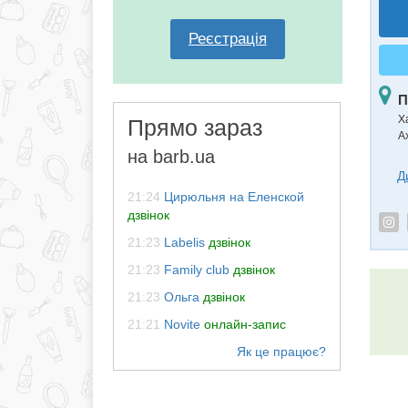
Реєстрація
П
Ха
Прямо зараз
А
на barb.ua
Д
21:24
Цирюльня на Еленской
дзвінок
21:23
Labelis
дзвінок
21:23
Family club
дзвінок
21:23
Ольга
дзвінок
21:21
Novite
онлайн-запис