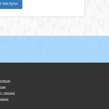
и послуги
іляція
саж
у, пірсинг
нікюр