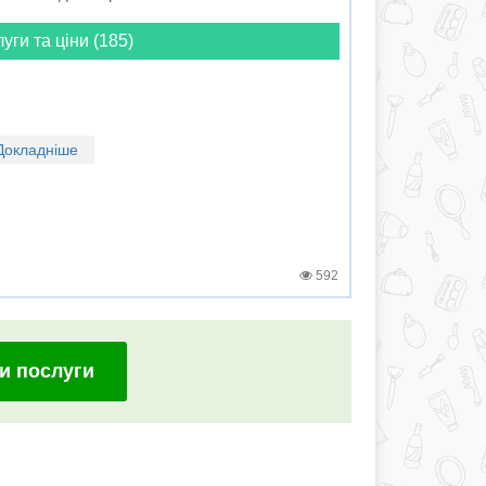
луги та ціни (185)
Докладніше
592
и послуги