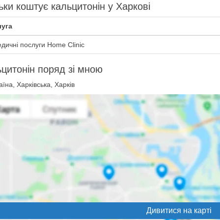
ьки коштує кальцитонін у Харкові
уга
дичні послуги Home Clinic
цитонін поряд зі мною
їна, Харківська, Харків
Дивитися на карті