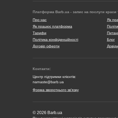
Платформа Barb.ua - запис на послуги краси 
Про нас
Як пр
Як працює платформа
Політи
Тарифи
Питанн
Політика конфіденційності
Блог
Договір оферти
Довід
Контакти:
Центр підтримки клієнтів:
namaste@barb.ua
Форма зворотнього зв'язку
© 2026 Barb.ua