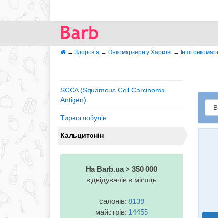
→
Здоров’я
→
Онкомаркери у Харкові
→
Інші онкомар
SCCA (Squamous Cell Carcinoma
Antigen)
Тиреоглобулін
Кальцитонін
На Barb.ua > 350 000
відвідувачів в місяць
салонів:
8139
майстрів:
14455