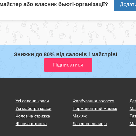
 майстер або власник бьюті-організації?
Додат
Знижки до 80% від салонів і майстрів!
Усі салони краси
Фарбування волосся
Деп
Усі майстри краси
Перманентний макіяж
Ма
Чоловіча стрижка
Макіяж
Тат
Жіноча стрижка
Лазерна епіляція
Ма