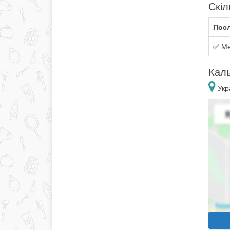
Скіл
Посл
✅ Ме
Каль
Укра