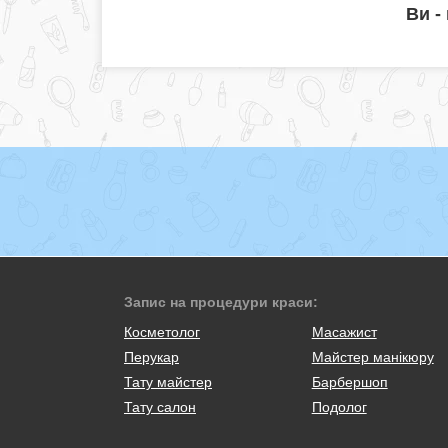
Ви -
Запис на процедури краси:
Косметолог
Масажист
Перукар
Майстер манікюру
Тату майстер
Барбершоп
Тату салон
Подолог