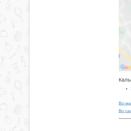
Каль
Всі ма
Всі са