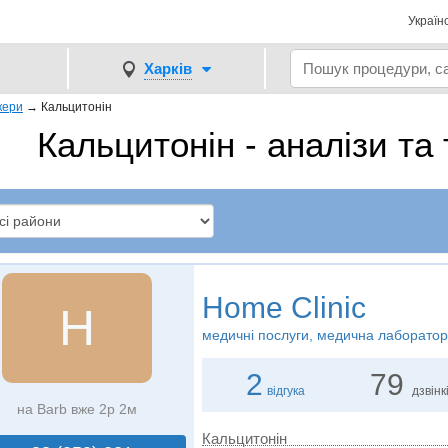
Україн
Харків
кери
→
Кальцитонін
Кальцитонін - аналізи та 
Home Clinic
H
медичні послуги, медична лаборатор
2
79
відгука
дзвінк
на Barb вже 2р 2м
Кальцитонін