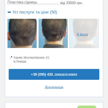
Пластика сідниць
від 33000 грн.
➡️ Усі послуги та ціни (50)
8 фото
📍
Харків, Мослкалёвская, 61
м.Левада
+38 (095) 430..
показати номер
Докладніше