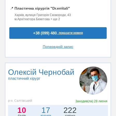
📍
Пластична хірургія "Dr.erritali"
Харків, вулиця Григорія Сковороди, 43
м.Архітектора Бекетова + ще 2
+38 (099) 480..
показати номер
Попередній запис
Олексій Чернобай
пластичний хірург
р-н. Салтівський
Заходив(ла)
28 липня
10
17
222
балів
відгуків
дзвінка