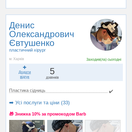
Денис
Олександрович
Євтушенко
пластичний хірург
м. Харків
Заходив(ла)
сьогодні
5
Додати
відгук
дзвінків
Пластика сідниць
✔️
➡️ Усі послуги та ціни (33)
🎁 Знижка 10% за промокодом Barb