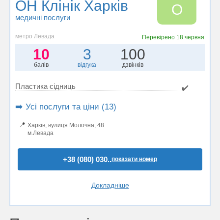
ОН Клінік Харків
О
медичні послуги
метро Левада
Перевірено
18 червня
10
3
100
балів
відгука
дзвінків
Пластика сідниць
✔️
➡️ Усі послуги та ціни (13)
📍
Харків, вулиця Молочна, 48
м.Левада
+38 (080) 030..
показати номер
Докладніше