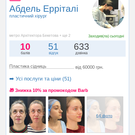
Абдель Ерріталі
пластичний хірург
метро Архітектора Бекетова + ще 2
Заходив(ла)
сьогодні
10
51
633
балів
відгук
дзвінка
Пластика сідниць
від 60000 грн.
➡️ Усі послуги та ціни (51)
🎁 Знижка 10% за промокодом Barb
64 фото