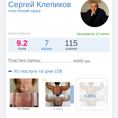
Сергей Клепиков
пластичний хірург
метро Київська
Заходив(ла)
10 липня
9.2
7
115
балів
відгуків
дзвінків
Пластика сідниць
44500 грн.
➡️ Усі послуги та ціни (19)
4 фото