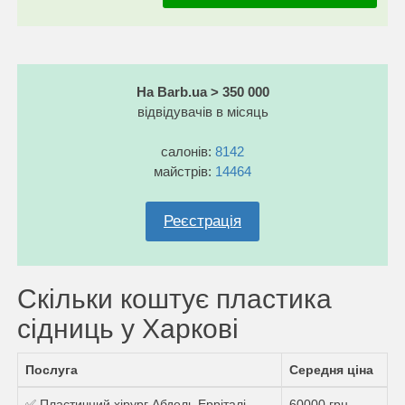
На Barb.ua > 350 000
відвідувачів в місяць
салонів:
8142
майстрів:
14464
Реєстрація
Скільки коштує пластика
сідниць у Харкові
Послуга
Середня ціна
✅ Пластичний хірург Абдель Ерріталі
60000 грн