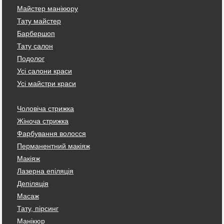
Майстер манікюру
Тату майстер
Барбершоп
Тату салон
Подолог
Усі салони краси
Усі майстри краси
Чоловіча стрижка
Жіноча стрижка
Фарбування волосся
Перманентний макіяж
Макіяж
Лазерна епіляція
Депіляція
Масаж
Тату, пірсинг
Манікюр