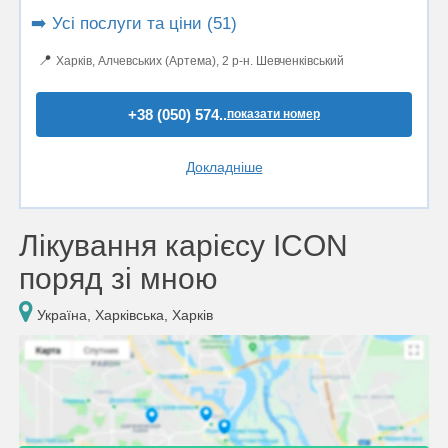
➡️ Усі послуги та ціни (51)
📍
Харків, Алчевських (Артема), 2 р-н. Шевченківський
+38 (050) 574..
показати номер
Докладніше
Лікування карієсу ICON
поряд зі мною
Україна, Харківська, Харків