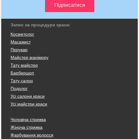
Запис на процедури краси:
Косметолог
Масажист
Перукар
Майстер манікюру
Тату майстер
Барбершоп
Тату салон
Подолог
Усі салони краси
Усі майстри краси
Чоловіча стрижка
Жіноча стрижка
Фарбування волосся