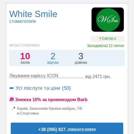
White Smile
стоматологія
Світло є
метро Спортивна
Заходив(ла)
22 липня
10
2
3
балів
відгука
дзвінка
Лікування карієсу ICON
від 2471 грн.
➡️ Усі послуги та ціни (50)
🎁 Знижка 10% за промокодом Barb
📍
Харків, Захисників України майдан, 7/8
м.Спортивна
+38 (095) 827..
показати номер