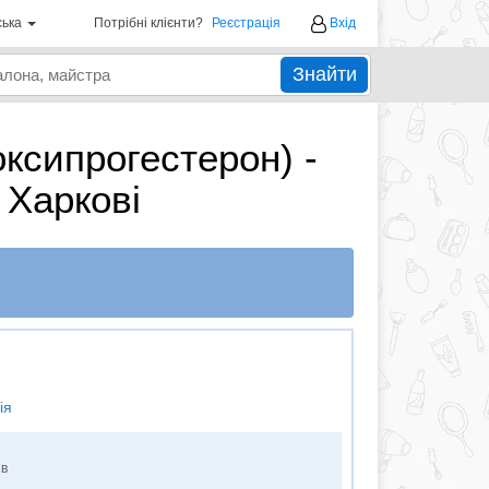
ська
Потрібні клієнти?
Реєстрація
Вхід
Знайти
оксипрогестерон) -
 Харкові
ія
ів