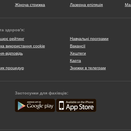
Жіноча стрижка
Лазерна епіляція
Ма
та здоров'я:
ацює рейтинг
Навчальні програми
ка використання cookie
Вакансії
я-відповідь
Хештеги
Карта
ник процедур
Знижки в телеграм
Застосунки для фахівців: