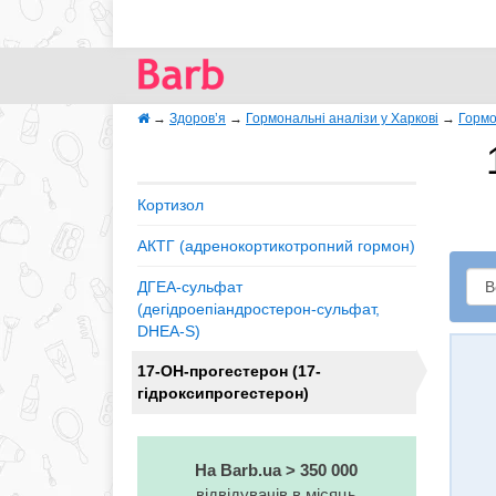
→
Здоров’я
→
Гормональні аналізи у Харкові
→
Гормо
Кортизол
АКТГ (адренокортикотропний гормон)
ДГЕА-сульфат
(дегідроепіандростерон-сульфат,
DHEA-S)
17-ОН-прогестерон (17-
гідроксипрогестерон)
На Barb.ua > 350 000
відвідувачів в місяць