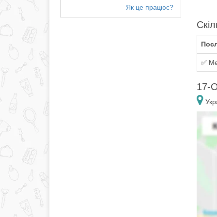
Скіл
Посл
✅ Ме
17-О
Укра