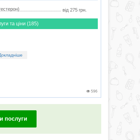
гестерон)
від 275 грн.
луги та ціни (185)
Докладніше
596
и послуги