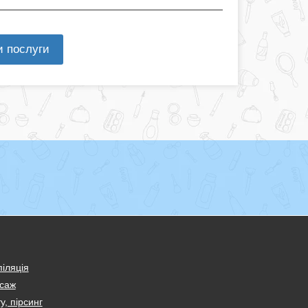
и послуги
іляція
саж
у, пірсинг