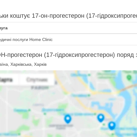
ьки коштує 17-он-прогестерон (17-гідроксипроге
уга
дичні послуги Home Clinic
Н-прогестерон (17-гідроксипрогестерон) поряд 
їна, Харківська, Харків