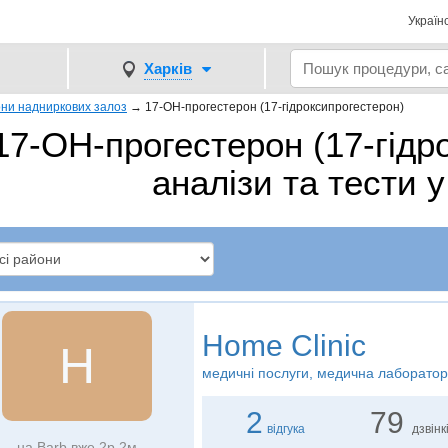
Україн
Харків
ни надниркових залоз
→
17-ОН-прогестерон (17-гідроксипрогестерон)
17-ОН-прогестерон (17-гідр
аналізи та тести у
Home Clinic
H
медичні послуги, медична лаборатор
2
79
відгука
дзвінк
на Barb вже 2р 2м