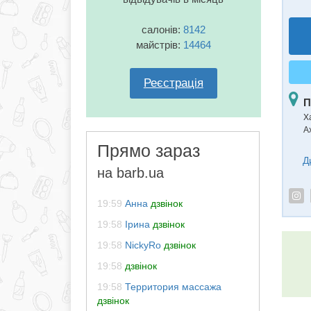
салонів:
8142
майстрів:
14464
Реєстрація
П
Ха
А
Прямо зараз
Д
на barb.ua
19:59
Анна
дзвінок
19:58
Ірина
дзвінок
19:58
NickyRo
дзвінок
19:58
дзвінок
19:58
Территория массажа
дзвінок