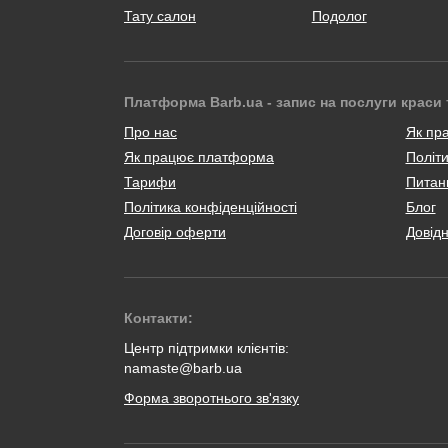
Тату салон
Подолог
Платформа Barb.ua - запис на послуги краси 
Про нас
Як пр
Як працює платформа
Політи
Тарифи
Питанн
Політика конфіденційності
Блог
Договір оферти
Довід
Контакти:
Центр підтримки клієнтів:
namaste@barb.ua
Форма зворотнього зв'язку