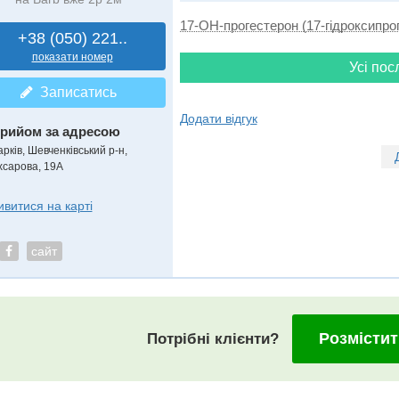
17-ОН-прогестерон (17-гідроксипро
+38 (050) 221..
показати номер
Усі пос
Записатись
Додати відгук
рийом за адресою
рків, Шевченківський р-н,
хсарова, 19А
ивитися на карті
сайт
Розмістит
Потрібні клієнти?