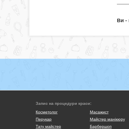
Ви -
Запис на процедури краси:
Косметолог
Масажист
Перукар
Майстер манікюру
Тату майстер
Барбершоп