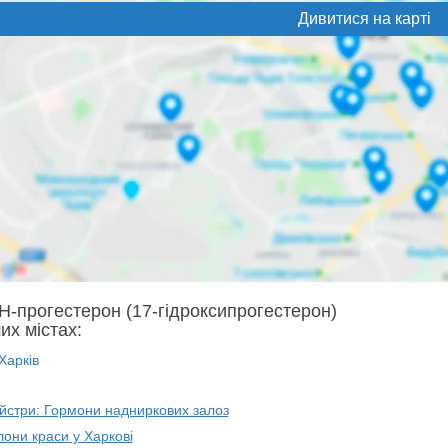
Дивитися на карті
Н-прогестерон (17-гідроксипрогестерон)
их містах:
Харків
айстри: Гормони надниркових залоз
лони краси у Харкові