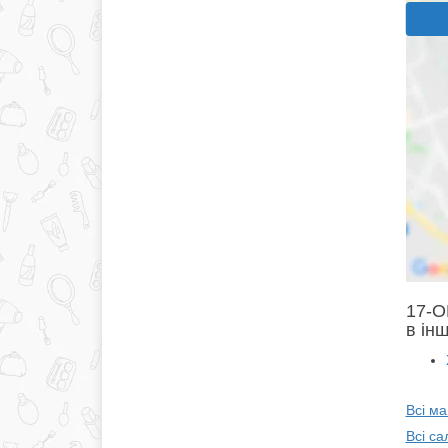
17-О
в інш
Всі м
Всі са