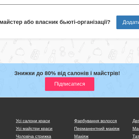
 майстер або власник бьюті-організації?
Додат
Знижки до 80% від салонів і майстрів!
Усі салони краси
Фарбування волосся
Деп
Усі майстри краси
Перманентний макіяж
Ма
Чоловіча стрижка
Макіяж
Тат