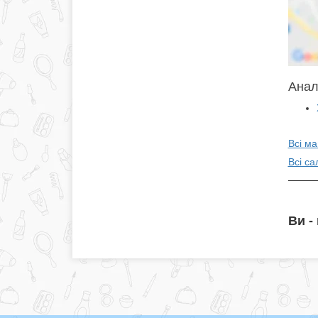
Аналі
Всі ма
Всі са
Ви -