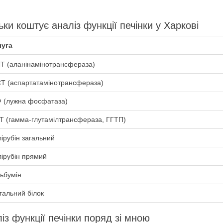
ьки коштує аналіз функції печінки у Харкові
уга
Т (аланінамінотрансфераза)
Т (аспартатамінотрансфераза)
 (лужна фосфатаза)
Т (гамма-глутамілтрансфераза, ГГТП)
лірубін загальний
лірубін прямий
ьбумін
гальний білок
із функції печінки поряд зі мною