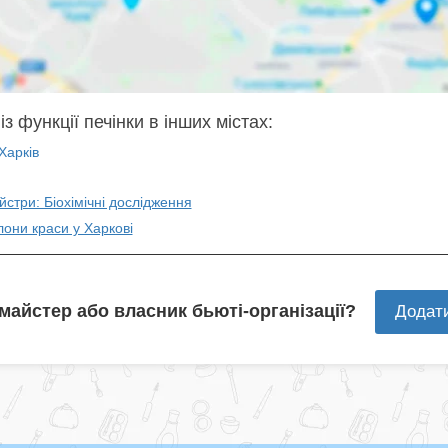
з функції печінки в інших містах:
Харків
йстри: Біохімічні дослідження
лони краси у Харкові
 майстер або власник бьюті-організації?
Додат