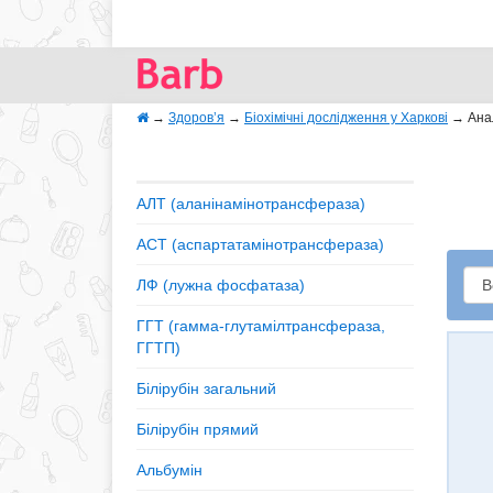
→
Здоров’я
→
Біохімічні дослідження у Харкові
→
Ана
АЛТ (аланінамінотрансфераза)
АСТ (аспартатамінотрансфераза)
ЛФ (лужна фосфатаза)
ГГТ (гамма-глутамілтрансфераза,
ГГТП)
Білірубін загальний
Білірубін прямий
Альбумін