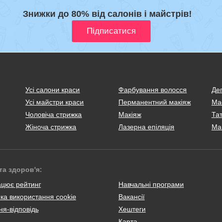
Знижки до 80% від салонів і майстрів!
Усі салони краси
Фарбування волосся
Деп
Усі майстри краси
Перманентний макіяж
Ма
Чоловіча стрижка
Макіяж
Тат
Жіноча стрижка
Лазерна епіляція
Ма
та здоров'я:
ацює рейтинг
Навчальні програми
ка використання cookie
Вакансії
я-відповідь
Хештеги
Карта