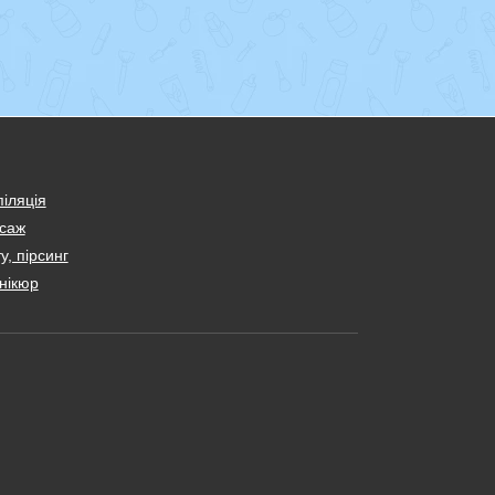
іляція
саж
у, пірсинг
нікюр