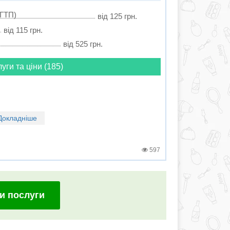
ГГТП)
від 125 грн.
від 115 грн.
від 525 грн.
луги та ціни (185)
Докладніше
597
и послуги