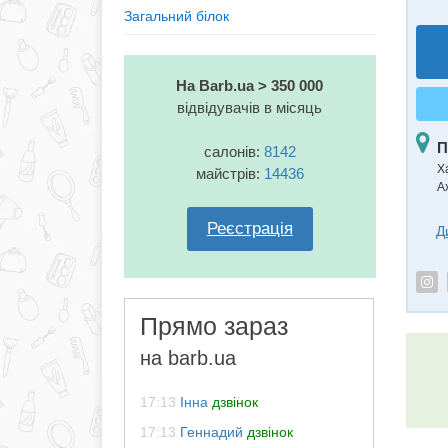
Загальний білок
На Barb.ua > 350 000
відвідувачів в місяць
П
салонів:
8142
Ха
майстрів:
14436
А
Реєстрація
Д
Прямо зараз
на barb.ua
17:13
Інна
дзвінок
17:13
Геннадий
дзвінок