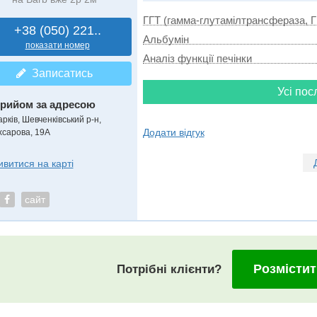
ГГТ (гамма-глутамілтрансфераза, 
+38 (050) 221..
Альбумін
показати номер
Аналіз функції печінки
Записатись
Усі пос
рийом за адресою
рків, Шевченківський р-н,
Додати відгук
хсарова, 19А
ивитися на карті
сайт
Розмістит
Потрібні клієнти?