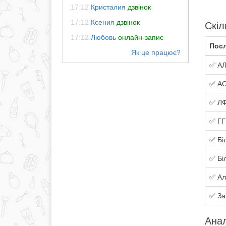
17:12
Кристалия
дзвінок
17:12
Ксения
дзвінок
Скіл
17:12
Любовь
онлайн-запис
Посл
✅ АЛ
✅ АС
✅ ЛФ
✅ ГГ
✅ Бі
✅ Бі
✅ Ал
✅ За
Анал