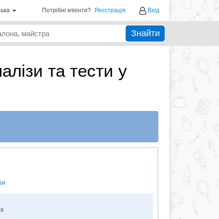
ська
Потрібні клієнти?
Реєстрація
Вхід
Знайти
налізи та тести у
ія
ів