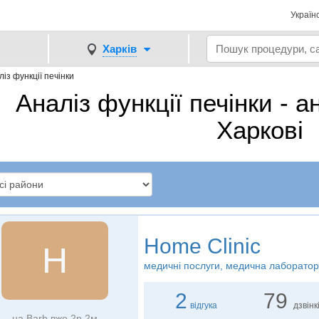
Україн
Харків
ліз функції печінки
Аналіз функції печінки - а
Харкові
Home Clinic
H
медичні послуги, медична лаборатор
2
79
відгука
дзвінк
на Barb вже 2р 2м