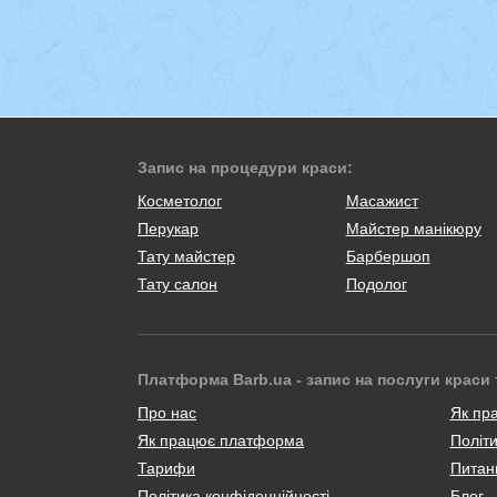
Запис на процедури краси:
Косметолог
Масажист
Перукар
Майстер манікюру
Тату майстер
Барбершоп
Тату салон
Подолог
Платформа Barb.ua - запис на послуги краси 
Про нас
Як пр
Як працює платформа
Політи
Тарифи
Питанн
Політика конфіденційності
Блог