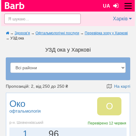
UA
Харків
→
Здоров’я
→
Офтальмологічні послуги
→
Перевірка зору у Харкові
→
УЗД ока
УЗД ока у Харкові
Пропозицій: 2, від 250 до 250 ₴
На карті
Око
О
офтальмологія
р-н. Шевченківський
Перевірено
12 червня
1
96