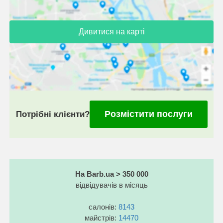
Дивитися на карті
Розмістити послуги
Потрібні клієнти?
На Barb.ua > 350 000
відвідувачів в місяць
салонів:
8143
майстрів:
14470