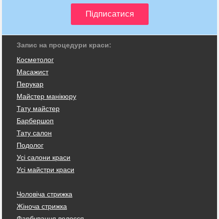
Запис на процедури краси:
Косметолог
Масажист
Перукар
Майстер манікюру
Тату майстер
Барбершоп
Тату салон
Подолог
Усі салони краси
Усі майстри краси
Чоловіча стрижка
Жіноча стрижка
Фарбування волосся