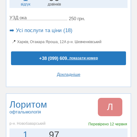
відгук
дзвінків
УЗД ока
250 грн.
➡️ Усі послуги та ціни (18)
📍
Харків, Отакара Яроша, 12А р-н. Шевченківський
+38 (099) 609..
показати номер
Докладніше
Лоритом
Л
офтальмологія
р-н. Новобаварський
Перевірено
12 червня
1
97