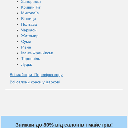
Запоріжжя
Кривий Ріг
Миколаїв
Вінниця
Полтава
Черкаси
Житомир
Суми
Рівне
Івано-Франківськ
Тернопіль
Луцьк
Всі майстри: Перевірка зору
Всі салони краси у Харкові
Знижки до 80% від салонів і майстрів!