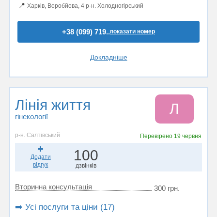
📍
Харків, Воробйова, 4 р-н. Холодногірський
+38 (099) 719..
показати номер
Докладніше
Лінія життя
Л
гінекології
р-н. Салтівський
Перевірено
19 червня
100
Додати
відгук
дзвінків
Вторинна консультація
300 грн.
➡️ Усі послуги та ціни (17)