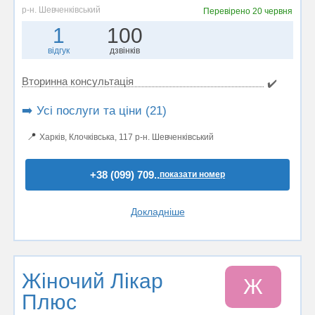
р-н. Шевченківський
Перевірено
20 червня
1
100
відгук
дзвінків
Вторинна консультація
✔️
➡️ Усі послуги та ціни (21)
📍
Харків, Клочківська, 117 р-н. Шевченківський
+38 (099) 709..
показати номер
Докладніше
Жіночий Лікар
Ж
Плюс