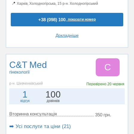
📍
Харків, Холодногірська, 15 р-н. Холодногірський
+38 (098) 100..
показати номер
Докладніше
C&T Med
C
гінекології
р-н. Шевченківський
Перевірено
20 червня
1
100
відгук
дзвінків
Вторинна консультація
350 грн.
➡️ Усі послуги та ціни (21)