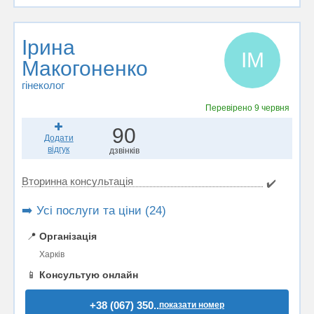
Ірина
ІМ
Макогоненко
гінеколог
Перевірено
9 червня
90
Додати
відгук
дзвінків
Вторинна консультація
✔️
➡️ Усі послуги та ціни (24)
📍
Організація
Харків
📱
Консультую онлайн
+38 (067) 350..
показати номер