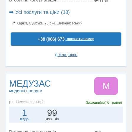
950 грн.
➡️ Усі послуги та ціни (18)
📍
Харків, Сумська, 73 р-н. Шевченківський
+38 (066) 673..
показати номер
Докладніше
МЕДУЗАС
М
медичні послуги
р-н. Немишлянський
Заходив(ла)
6 травня
1
99
відгук
дзвінків
Вторинна консультація