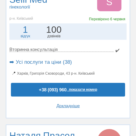
S
гінекології
р-н. Київський
Перевірено
6 червня
1
100
відгук
дзвінків
Вторинна консультація
✔️
➡️ Усі послуги та ціни (38)
📍
Харків, Григорія Сковороди, 43 р-н. Київський
+38 (093) 960..
показати номер
Докладніше
Наталя Прасол