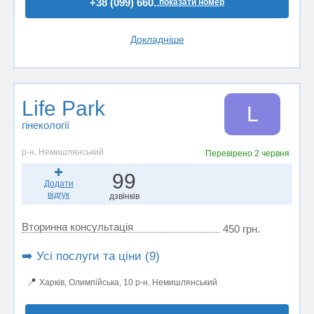
+38 (099) 660..
показати номер
Докладніше
Life Park
L
гінекології
р-н. Немишлянський
Перевірено
2 червня
99
Додати
відгук
дзвінків
Вторинна консультація
450 грн.
➡️ Усі послуги та ціни (9)
📍
Харків, Олимпійська, 10 р-н. Немишлянський