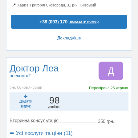
📍
Харків, Григорія Сковороди, 31 р-н. Київський
+38 (093) 170..
показати номер
Докладніше
Доктор Леа
Д
гінекології
р-н. Основ'янський
Перевірено
25 червня
98
Додати
відгук
дзвінків
Вторинна консультація
350 грн.
➡️ Усі послуги та ціни (11)