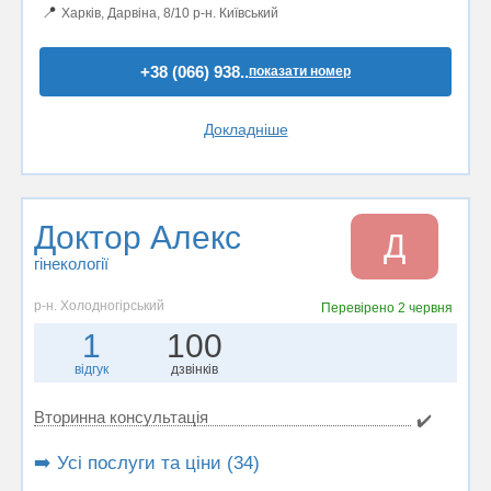
📍
Харків, Дарвіна, 8/10 р-н. Київський
+38 (066) 938..
показати номер
Докладніше
Доктор Алекс
Д
гінекології
р-н. Холодногірський
Перевірено
2 червня
1
100
відгук
дзвінків
Вторинна консультація
✔️
➡️ Усі послуги та ціни (34)