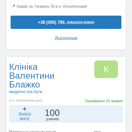
📍
Харків, пр. Гагаріна, 50 р-н. Основ'янський
+38 (095) 799..
показати номер
Докладніше
Клініка
К
Валентини
Блажко
медичні послуги
р-н. Шевченківський
Перевірено
25 червня
100
Додати
відгук
дзвінків
Вторинна консультація