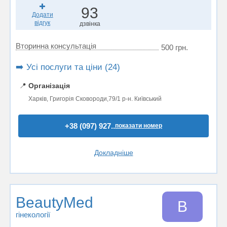
93
Додати
відгук
дзвінка
Вторинна консультація
500 грн.
➡️ Усі послуги та ціни (24)
📍
Організація
Харків, Григорія Сковороди,79/1 р-н. Київський
+38 (097) 927..
показати номер
Докладніше
BeautyMed
B
гінекології