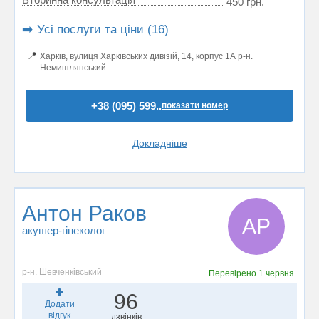
450 грн.
➡️ Усі послуги та ціни (16)
📍
Харків, вулиця Харківських дивізій, 14, корпус 1А р-н.
Немишлянський
+38 (095) 599..
показати номер
Докладніше
Антон Раков
АР
акушер-гінеколог
р-н. Шевченківський
Перевірено
1 червня
96
Додати
відгук
дзвінків