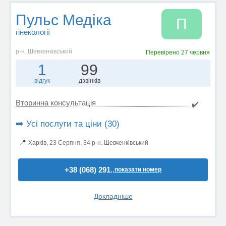
Пульс Медіка
П
гінекології
р-н. Шевченківський
Перевірено
27 червня
1
99
відгук
дзвінків
Вторинна консультація
✔️
➡️ Усі послуги та ціни (30)
📍
Харків, 23 Серпня, 34 р-н. Шевченківський
+38 (068) 291..
показати номер
Докладніше