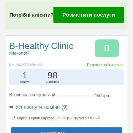
Розмістити послуги
Потрібні клієнти?
B-Healthy Clinic
B
гінекології
р-н. Індустріальний
Перевірено
9 червня
1
98
відгук
дзвінків
Вторинна консультація
450 грн.
➡️ Усі послуги та ціни (9)
📍
Харків, Героїв Харкова, 268-Б р-н. Індустріальний