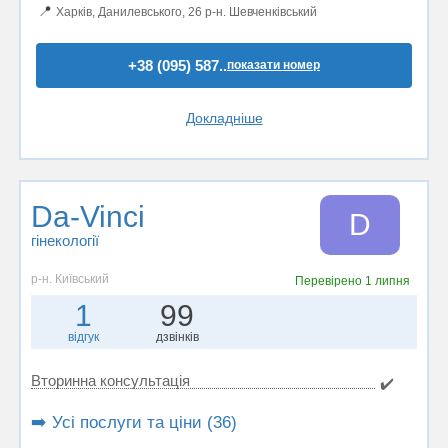
📍
Харків, Данилевського, 26 р-н. Шевченківський
+38 (095) 587..
показати номер
Докладніше
Da-Vinci
D
гінекології
р-н. Київський
Перевірено
1 липня
1
99
відгук
дзвінків
Вторинна консультація
✔️
➡️ Усі послуги та ціни (36)