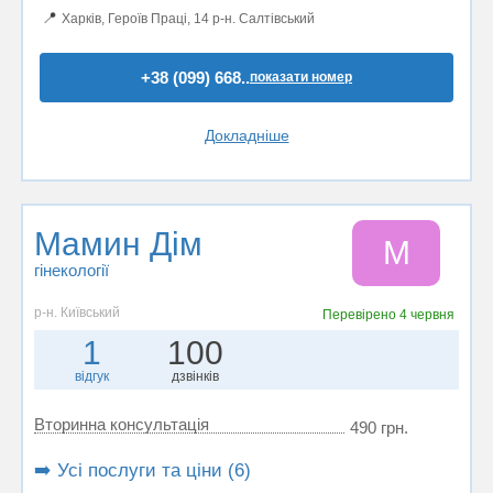
📍
Харків, Героїв Праці, 14 р-н. Салтівський
+38 (099) 668..
показати номер
Докладніше
Мамин Дім
М
гінекології
р-н. Київський
Перевірено
4 червня
1
100
відгук
дзвінків
Вторинна консультація
490 грн.
➡️ Усі послуги та ціни (6)