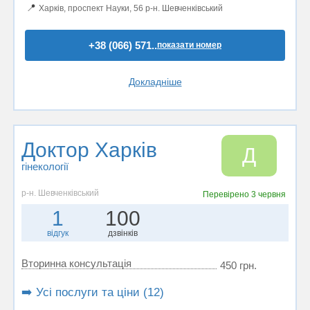
📍
Харків, проспект Науки, 56 р-н. Шевченківський
+38 (066) 571..
показати номер
Докладніше
Доктор Харків
Д
гінекології
р-н. Шевченківський
Перевірено
3 червня
1
100
відгук
дзвінків
Вторинна консультація
450 грн.
➡️ Усі послуги та ціни (12)