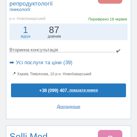
репродуктології
гінекології
р-н. Новобаварський
Перевірено
18 червня
1
87
відгук
дзвінків
Вторинна консультація
✔️
➡️ Усі послуги та ціни (39)
📍
Харків, Тiмiрязєва, 10 р-н. Новобаварський
+38 (099) 407..
показати номер
Докладніше
Selli Med