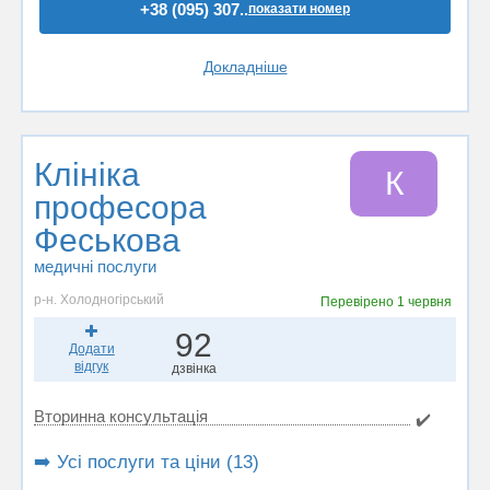
+38 (095) 307..
показати номер
Докладніше
Клініка
К
професора
Феськова
медичні послуги
р-н. Холодногірський
Перевірено
1 червня
92
Додати
відгук
дзвінка
Вторинна консультація
✔️
➡️ Усі послуги та ціни (13)