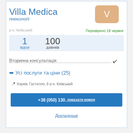
Villa Medica
V
гінекології
р-н. Київський
Перевірено
18 червня
1
100
відгук
дзвінків
Вторинна консультація
✔️
➡️ Усі послуги та ціни (25)
📍
Харків, Гастелло, 6 р-н. Київський
+38 (050) 130..
показати номер
Докладніше