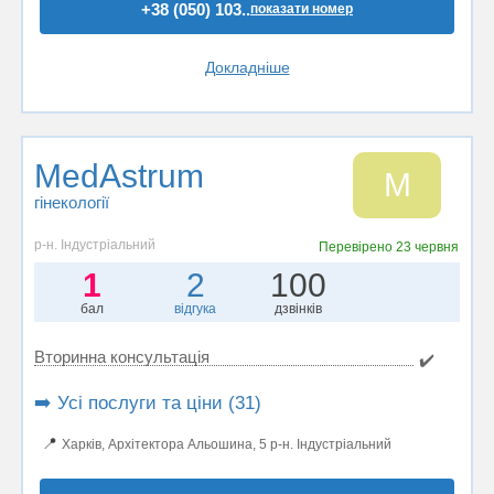
+38 (050) 103..
показати номер
Докладніше
MedAstrum
M
гінекології
р-н. Індустріальний
Перевірено
23 червня
1
2
100
бал
відгука
дзвінків
Вторинна консультація
✔️
➡️ Усі послуги та ціни (31)
📍
Харків, Архітектора Альошина, 5 р-н. Індустріальний