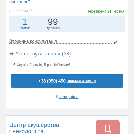
гінекології
р-н. Київський
Перевірено
21 червня
1
99
відгук
дзвінків
Вторинна консультація
✔️
➡️ Усі послуги та ціни (38)
📍
Харків, Багалія, 5 р-н. Київський
+38 (050) 450..
показати номер
Докладніше
Центр акушерства,
Ц
гінекології та