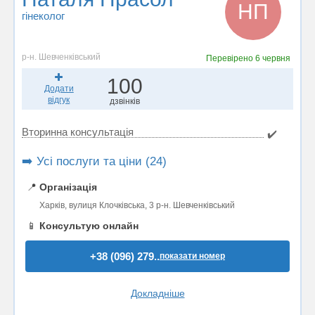
НП
гінеколог
р-н. Шевченківський
Перевірено
6 червня
100
Додати
відгук
дзвінків
Вторинна консультація
✔️
➡️ Усі послуги та ціни (24)
📍
Організація
Харків, вулиця Клочківська, 3 р-н. Шевченківський
📱
Консультую онлайн
+38 (096) 279..
показати номер
Докладніше