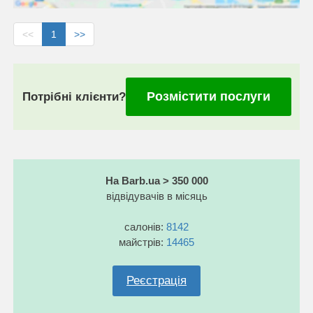
<<
1
>>
Розмістити послуги
Потрібні клієнти?
На Barb.ua > 350 000
відвідувачів в місяць
салонів:
8142
майстрів:
14465
Реєстрація