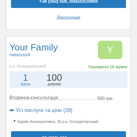
+38 (050) 508..
показати номер
Докладніше
Your Family
Y
гінекології
р-н. Холодногірський
Перевірено
18 червня
1
100
відгук
дзвінків
Вторинна консультація
500 грн.
➡️ Усі послуги та ціни (29)
📍
Харків, Кооперативна, 30 р-н. Холодногірський