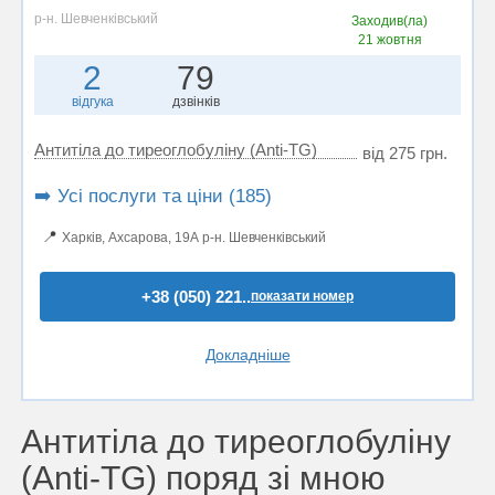
р-н. Шевченківський
Заходив(ла)
21 жовтня
2
79
відгука
дзвінків
Антитіла до тиреоглобуліну (Anti-TG)
від 275 грн.
➡️ Усі послуги та ціни (185)
📍
Харків, Ахсарова, 19А р-н. Шевченківський
+38 (050) 221..
показати номер
Докладніше
Антитіла до тиреоглобуліну
(Anti-TG) поряд зі мною