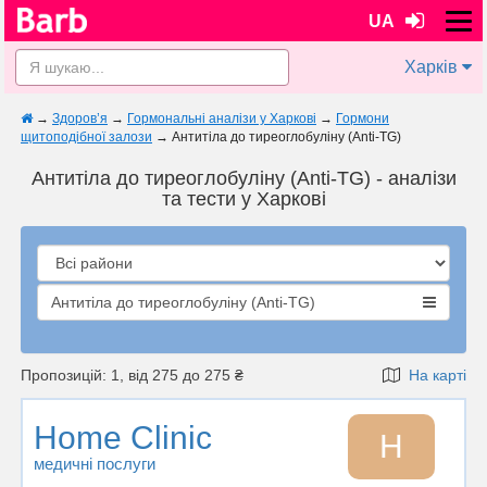
UA
Харків
→
Здоров’я
→
Гормональні аналізи у Харкові
→
Гормони
щитоподібної залози
→
Антитіла до тиреоглобуліну (Anti-TG)
Антитіла до тиреоглобуліну (Anti-TG) - аналізи
та тести у Харкові
Антитіла до тиреоглобуліну (Anti-TG)
Пропозицій: 1, від 275 до 275 ₴
На карті
Home Clinic
H
медичні послуги