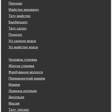
Перукар
Майстер манікюру
Тату майстер
Барбершоп
Тату салон
Подолог
Усі салони краси
Усі майстри краси
Чоловіча стрижка
Жіноча стрижка
Фарбування волосся
Перманентний макіяж
Макіяж
Лазерна епіляція
Депіляція
Масаж
Тату, пірсинг