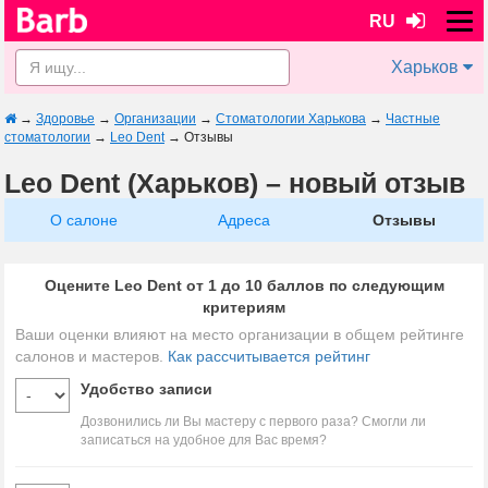
RU
Харьков
→
Здоровье
→
Организации
→
Стоматологии Харькова
→
Частные
стоматологии
→
Leo Dent
→
Отзывы
Leo Dent (Харьков) – новый отзыв
О салоне
Адреса
Отзывы
Оцените Leo Dent от 1 до 10 баллов по следующим
критериям
Ваши оценки влияют на место организации в общем рейтинге
салонов и мастеров.
Как рассчитывается рейтинг
Удобство записи
Дозвонились ли Вы мастеру с первого раза? Смогли ли
записаться на удобное для Вас время?